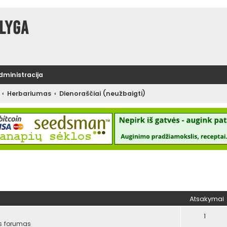
lyga
administracija
Herbariumas
Dienoraščiai (neužbaigti)
tinė paieška
Atsakymai
1
s forumas