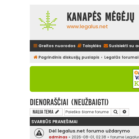
Kanapės mėgėjų 
www.legalus.net
Greitos nuorodos
Taisyklės
Susisiekti su 
Pagrindinis diskusijų puslapis
Legalūs forumai
Dienoraščiai (neužbaigti)
Ieškoti
Išplės
Nauja tema
SVARBŪS PRANEŠIMAI
Dėl legalus.net forumo uždarymo
adminas
»
2026-08-01, 02:38
» forume
Legalu