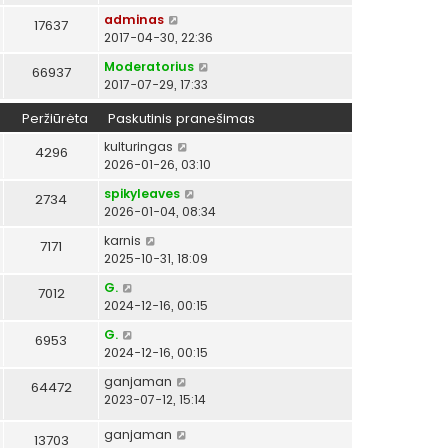
adminas
17637
2017-04-30, 22:36
Moderatorius
66937
2017-07-29, 17:33
Peržiūrėta
Paskutinis pranešimas
kulturingas
4296
2026-01-26, 03:10
spikyleaves
2734
2026-01-04, 08:34
karnis
7171
2025-10-31, 18:09
G.
7012
2024-12-16, 00:15
G.
6953
2024-12-16, 00:15
ganjaman
64472
2023-07-12, 15:14
ganjaman
13703