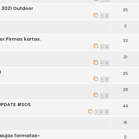
 2021 Outdoor
25
1
2
2
or.Pirmas kartas.
33
1
2
21
1
2
1
25
1
2
28
1
2
e UPDATE #SOS
44
1
2
3
16
naujas formatas~
0