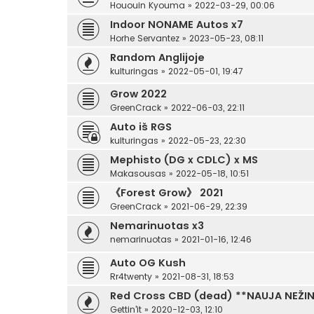
Hououin Kyouma
»
2022-03-29, 00:06
Indoor NONAME Autos x7
Horhe Servantez
»
2023-05-23, 08:11
Random Anglijoje
kulturingas
»
2022-05-01, 19:47
Grow 2022
GreenCrack
»
2022-06-03, 22:11
Auto iš RGS
kulturingas
»
2022-05-23, 22:30
Mephisto (DG x CDLC) x MS
Makasousas
»
2022-05-18, 10:51
《Forest Grow》 2021
GreenCrack
»
2021-06-29, 22:39
Nemarinuotas x3
nemarinuotas
»
2021-01-16, 12:46
Auto OG Kush
Rr4twenty
»
2021-08-31, 18:53
Red Cross CBD (dead) **NAUJA NEŽI
Gettin'it
»
2020-12-03, 12:10