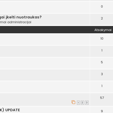
0
ai įkelti nuotraukas?
2
ymai administracijai
Atsakymai
10
1
5
3
1
57
1
2
3
AK) UPDATE
9