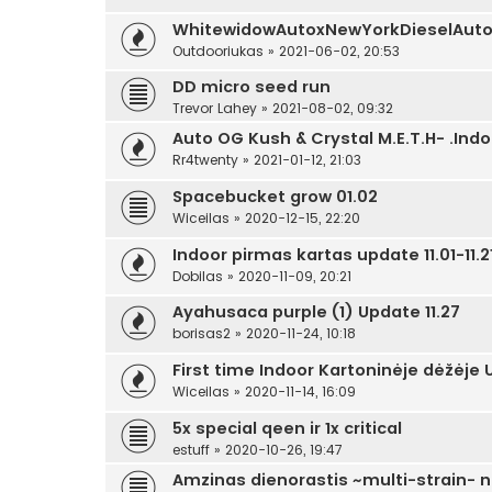
WhitewidowAutoxNewYorkDieselAuto
Outdooriukas
»
2021-06-02, 20:53
DD micro seed run
Trevor Lahey
»
2021-08-02, 09:32
Auto OG Kush & Crystal M.E.T.H- .Indo
Rr4twenty
»
2021-01-12, 21:03
Spacebucket grow 01.02
Wiceilas
»
2020-12-15, 22:20
Indoor pirmas kartas update 11.01-11.2
Dobilas
»
2020-11-09, 20:21
Ayahusaca purple (1) Update 11.27
borisas2
»
2020-11-24, 10:18
First time Indoor Kartoninėje dėžėj
Wiceilas
»
2020-11-14, 16:09
5x special qeen ir 1x critical
estuff
»
2020-10-26, 19:47
Amzinas dienorastis ~multi-strain- 