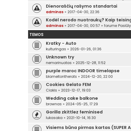
Dienoraščių rašymo standartai
adminas
»
2017-04-30, 22:36
Kodėl nerodo nuotraukų? Kaip teising
adminas
»
2017-04-30, 00:57
» forume
Pasiūl
TEMOS
Kratky - Auto
kulturingas
»
2026-01-26, 01:36
Unknown try
nemarinuotas
»
2025-12-28, 11:52
purple maroc INDOOR timelapse
blameitontherats
»
2024-12-20, 22:00
Cookies Gelato FEM
Ciakis
»
2023-12-17, 19:03
Wedding cake balkone
brownas
»
2024-05-25, 17:29
Gorilla zkittlez feminised
lukasaka
»
2021-10-14, 16:30
Visiems būna pirmas kartas (SUPER 