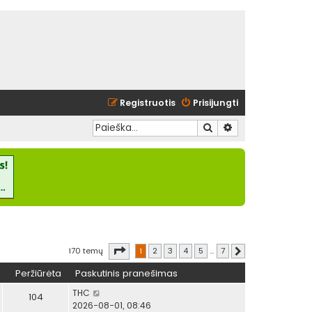
Registruotis
Prisijungti
Ieškoti
Išplėstinė paieška
Puslapis
1
iš
7
170 temų
1
2
3
4
5
…
7
Kitas
Peržiūrėta
Paskutinis pranešimas
THC
104
2026-08-01, 08:46