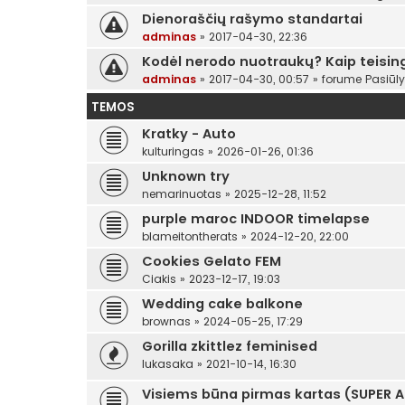
Dienoraščių rašymo standartai
adminas
»
2017-04-30, 22:36
Kodėl nerodo nuotraukų? Kaip teising
adminas
»
2017-04-30, 00:57
» forume
Pasiūl
TEMOS
Kratky - Auto
kulturingas
»
2026-01-26, 01:36
Unknown try
nemarinuotas
»
2025-12-28, 11:52
purple maroc INDOOR timelapse
blameitontherats
»
2024-12-20, 22:00
Cookies Gelato FEM
Ciakis
»
2023-12-17, 19:03
Wedding cake balkone
brownas
»
2024-05-25, 17:29
Gorilla zkittlez feminised
lukasaka
»
2021-10-14, 16:30
Visiems būna pirmas kartas (SUPER 