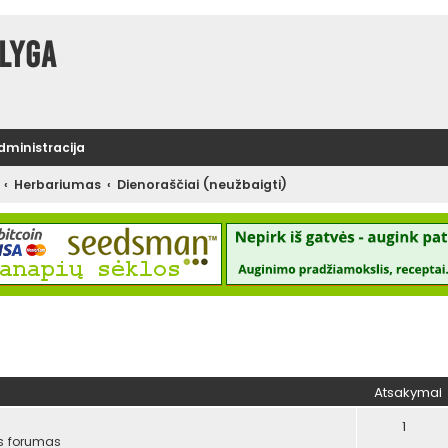
lyga
administracija
Herbariumas
Dienoraščiai (neužbaigti)
tinė paieška
Atsakymai
1
s forumas