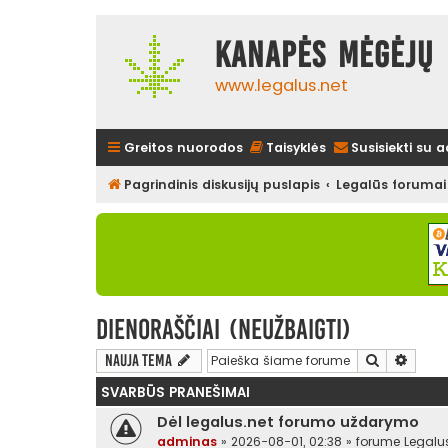
Kanapės mėgėjų 
www.legalus.net
Greitos nuorodos
Taisyklės
Susisiekti su 
Pagrindinis diskusijų puslapis
Legalūs forumai
Dienoraščiai (neužbaigti)
Ieškoti
Išplės
Nauja tema
SVARBŪS PRANEŠIMAI
Dėl legalus.net forumo uždarymo
adminas
»
2026-08-01, 02:38
» forume
Legalu