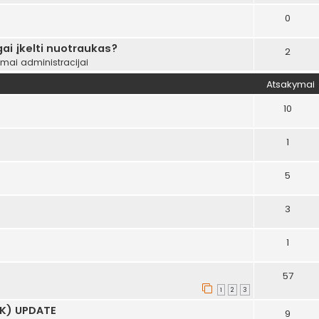
0
ai įkelti nuotraukas?
2
ymai administracijai
Atsakymai
10
1
5
3
1
57
1
2
3
AK) UPDATE
9