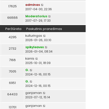
adminas
17625
2017-04-30, 22:36
Moderatorius
66888
2017-07-29, 17:33
Peržiūrėta
Paskutinis pranešimas
kulturingas
4295
2026-01-26, 03:10
spikyleaves
2732
2026-01-04, 08:34
karnis
7168
2025-10-31, 18:09
G.
7005
2024-12-16, 00:15
G.
6951
2024-12-16, 00:15
ganjaman
64433
2023-07-12, 15:14
ganjaman
13701