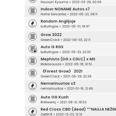
Hououin Kyouma
»
2022-03-29, 00:06
Indoor NONAME Autos x7
Horhe Servantez
»
2023-05-23, 08:11
Random Anglijoje
kulturingas
»
2022-05-01, 19:47
Grow 2022
GreenCrack
»
2022-06-03, 22:11
Auto iš RGS
kulturingas
»
2022-05-23, 22:30
Mephisto (DG x CDLC) x MS
Makasousas
»
2022-05-18, 10:51
《Forest Grow》 2021
GreenCrack
»
2021-06-29, 22:39
Nemarinuotas x3
nemarinuotas
»
2021-01-16, 12:46
Auto OG Kush
Rr4twenty
»
2021-08-31, 18:53
Red Cross CBD (dead) **NAUJA NEŽI
Gettin'it
»
2020-12-03, 12:10