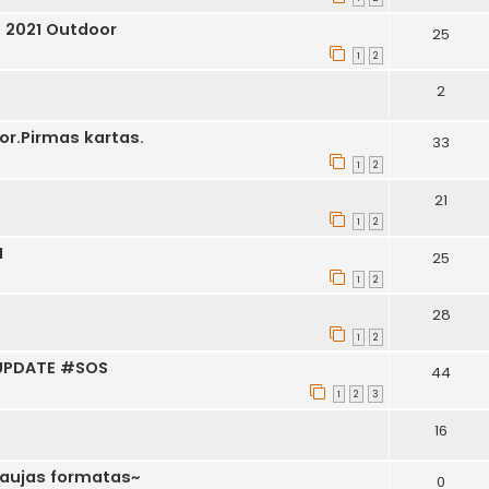
 2021 Outdoor
25
1
2
2
or.Pirmas kartas.
33
1
2
21
1
2
1
25
1
2
28
1
2
e UPDATE #SOS
44
1
2
3
16
naujas formatas~
0