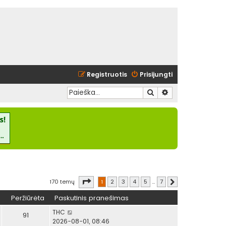
Registruotis
Prisijungti
Ieškoti
Išplėstinė paieška
Puslapis
1
iš
7
170 temų
1
2
3
4
5
…
7
Kitas
Peržiūrėta
Paskutinis pranešimas
THC
91
2026-08-01, 08:46