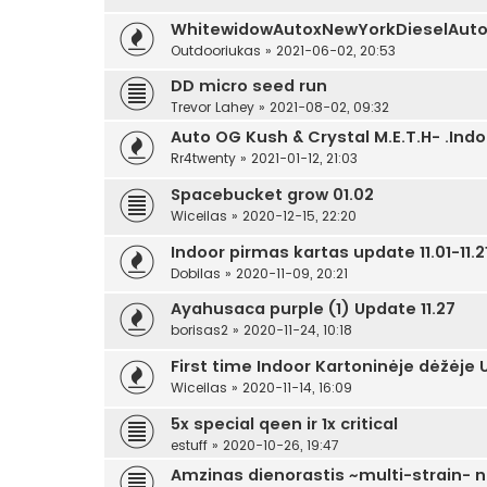
WhitewidowAutoxNewYorkDieselAuto
Outdooriukas
»
2021-06-02, 20:53
DD micro seed run
Trevor Lahey
»
2021-08-02, 09:32
Auto OG Kush & Crystal M.E.T.H- .Indo
Rr4twenty
»
2021-01-12, 21:03
Spacebucket grow 01.02
Wiceilas
»
2020-12-15, 22:20
Indoor pirmas kartas update 11.01-11.2
Dobilas
»
2020-11-09, 20:21
Ayahusaca purple (1) Update 11.27
borisas2
»
2020-11-24, 10:18
First time Indoor Kartoninėje dėžėj
Wiceilas
»
2020-11-14, 16:09
5x special qeen ir 1x critical
estuff
»
2020-10-26, 19:47
Amzinas dienorastis ~multi-strain- 