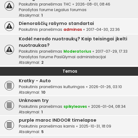
Paskutinis pranešimas
THC
«
2026-08-01, 08:46
Parašytas forume
Legalus forumas
Atsakymai:
1
Dienoraščių rašymo standartai
Paskutinis pranešimas
adminas
«
2017-04-30, 22:36
Kodėl nerodo nuotraukų? Kaip teisingai įkelti
nuotraukas?
Paskutinis pranešimas
Moderatorius
«
2017-07-29, 17:33
Parašytas forume
Pasiūlymai administracijai
Atsakymai:
2
Temos
Kratky - Auto
Paskutinis pranešimas
kulturingas
«
2026-01-26, 03:10
Atsakymai:
10
Unknown try
Paskutinis pranešimas
spikyleaves
«
2026-01-04, 08:34
Atsakymai:
1
purple maroc INDOOR timelapse
Paskutinis pranešimas
karnis
«
2025-10-31, 18:09
Atsakymai:
5