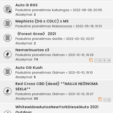
Auto iš RGS
Paskutinis pranešimas
kulturingas
«
2022-08-08, 00:55
Atsakymai:
2
Mephisto (DG x CDLC) x MS
Paskutinis pranešimas
Makasousas
«
2022-05-18, 10:51
《Forest Grow》 2021
Paskutinis pranešimas
dar3lis
«
2022-02-02, 02:07
Atsakymai:
2
Nemarinuotas x3
Paskutinis pranešimas
Oldman
«
2021-10-10, 19:29
Atsakymai:
74
1
2
3
4
Auto OG Kush
Paskutinis pranešimas
Oldman
«
2021-10-10, 19:10
Atsakymai:
5
Red Cross CBD (dead) **NAUJA NEŽINOMA
SĖKLA**
Paskutinis pranešimas
Oldman
«
2021-10-10, 19:07
Atsakymai:
30
1
2
WhitewidowAutoxNewYorkDieselAuto 2021
Outdoor