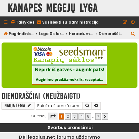
Kanapės mėgėjų lyga
Taisyklės
Susisiekti su administracija
I
Pagrindinis diskusijų puslapis
Legalūs forumai
Herbariumas
Dienoraščiai (neužbaigti)
e
š
k
o
t
i
Dienoraščiai (neužbaigti)
Ieškoti
Išplėstinė paieška
Nauja tema
Puslapis
1
iš
7
170 temų
1
2
3
4
5
…
7
Kitas
Svarbūs pranešimai
Dėl legalus.net forumo uždarymo