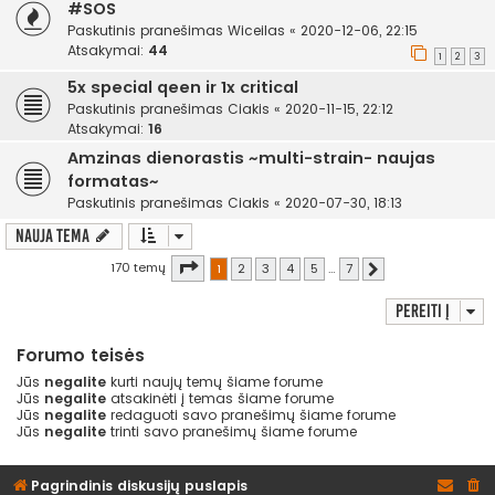
#SOS
Paskutinis pranešimas
Wiceilas
«
2020-12-06, 22:15
Atsakymai:
44
1
2
3
5x special qeen ir 1x critical
Paskutinis pranešimas
Ciakis
«
2020-11-15, 22:12
Atsakymai:
16
Amzinas dienorastis ~multi-strain- naujas
formatas~
Paskutinis pranešimas
Ciakis
«
2020-07-30, 18:13
Nauja tema
Puslapis
1
iš
7
170 temų
1
2
3
4
5
…
7
Kitas
Pereiti į
Forumo teisės
Jūs
negalite
kurti naujų temų šiame forume
Jūs
negalite
atsakinėti į temas šiame forume
Jūs
negalite
redaguoti savo pranešimų šiame forume
Jūs
negalite
trinti savo pranešimų šiame forume
Pagrindinis diskusijų puslapis