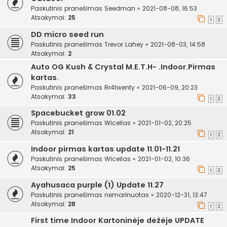
Paskutinis pranešimas
Seedman
«
2021-08-08, 16:53
Atsakymai:
25
1
2
DD micro seed run
Paskutinis pranešimas
Trevor Lahey
«
2021-08-03, 14:58
Atsakymai:
2
Auto OG Kush & Crystal M.E.T.H- .Indoor.Pirmas
kartas.
Paskutinis pranešimas
Rr4twenty
«
2021-06-09, 20:23
Atsakymai:
33
1
2
Spacebucket grow 01.02
Paskutinis pranešimas
Wiceilas
«
2021-01-02, 20:25
Atsakymai:
21
1
2
Indoor pirmas kartas update 11.01-11.21
Paskutinis pranešimas
Wiceilas
«
2021-01-02, 10:36
Atsakymai:
25
1
2
Ayahusaca purple (1) Update 11.27
Paskutinis pranešimas
nemarinuotas
«
2020-12-31, 13:47
Atsakymai:
28
1
2
First time Indoor Kartoninėje dėžėje UPDATE