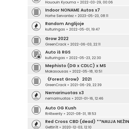
Hououin Kyouma
»
2022-03-29, 00:06
Indoor NONAME Autos x7
Horhe Servantez
»
2023-05-23, 08:11
Random Anglijoje
kulturingas
»
2022-05-01, 19:47
Grow 2022
GreenCrack
»
2022-06-03, 22:11
Auto iš RGS
kulturingas
»
2022-05-23, 22:30
Mephisto (DG x CDLC) x MS
Makasousas
»
2022-05-18, 10:51
《Forest Grow》 2021
GreenCrack
»
2021-06-29, 22:39
Nemarinuotas x3
nemarinuotas
»
2021-01-16, 12:46
Auto OG Kush
Rr4twenty
»
2021-08-31, 18:53
Red Cross CBD (dead) **NAUJA NEŽI
Gettin'it
»
2020-12-03, 12:10