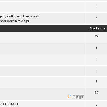
0
ai įkelti nuotraukas?
2
ymai administracijai
Atsakymai
10
1
5
3
1
57
1
2
3
AK) UPDATE
9