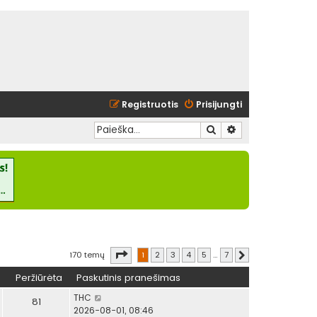
Registruotis
Prisijungti
Ieškoti
Išplėstinė paieška
Puslapis
1
iš
7
170 temų
1
2
3
4
5
…
7
Kitas
Peržiūrėta
Paskutinis pranešimas
THC
81
2026-08-01, 08:46