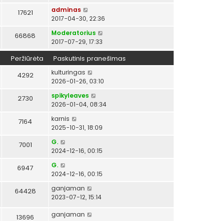
adminas
17621
2017-04-30, 22:36
Moderatorius
66868
2017-07-29, 17:33
Peržiūrėta
Paskutinis pranešimas
kulturingas
4292
2026-01-26, 03:10
spikyleaves
2730
2026-01-04, 08:34
karnis
7164
2025-10-31, 18:09
G.
7001
2024-12-16, 00:15
G.
6947
2024-12-16, 00:15
ganjaman
64428
2023-07-12, 15:14
ganjaman
13696