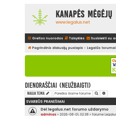
Kanapės mėgėjų 
www.legalus.net
Greitos nuorodos
Taisyklės
Susisiekti su 
Pagrindinis diskusijų puslapis
Legalūs forumai
Dienoraščiai (neužbaigti)
Ieškoti
Išplės
Nauja tema
SVARBŪS PRANEŠIMAI
Dėl legalus.net forumo uždarymo
adminas
»
2026-08-01, 02:38
» forume
Legalu