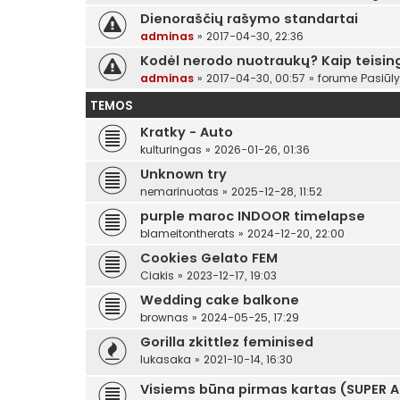
Dienoraščių rašymo standartai
adminas
»
2017-04-30, 22:36
Kodėl nerodo nuotraukų? Kaip teising
adminas
»
2017-04-30, 00:57
» forume
Pasiūl
TEMOS
Kratky - Auto
kulturingas
»
2026-01-26, 01:36
Unknown try
nemarinuotas
»
2025-12-28, 11:52
purple maroc INDOOR timelapse
blameitontherats
»
2024-12-20, 22:00
Cookies Gelato FEM
Ciakis
»
2023-12-17, 19:03
Wedding cake balkone
brownas
»
2024-05-25, 17:29
Gorilla zkittlez feminised
lukasaka
»
2021-10-14, 16:30
Visiems būna pirmas kartas (SUPER 