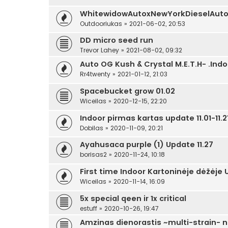
WhitewidowAutoxNewYorkDieselAuto
Outdooriukas
»
2021-06-02, 20:53
DD micro seed run
Trevor Lahey
»
2021-08-02, 09:32
Auto OG Kush & Crystal M.E.T.H- .Indo
Rr4twenty
»
2021-01-12, 21:03
Spacebucket grow 01.02
Wiceilas
»
2020-12-15, 22:20
Indoor pirmas kartas update 11.01-11.2
Dobilas
»
2020-11-09, 20:21
Ayahusaca purple (1) Update 11.27
borisas2
»
2020-11-24, 10:18
First time Indoor Kartoninėje dėžėj
Wiceilas
»
2020-11-14, 16:09
5x special qeen ir 1x critical
estuff
»
2020-10-26, 19:47
Amzinas dienorastis ~multi-strain- 