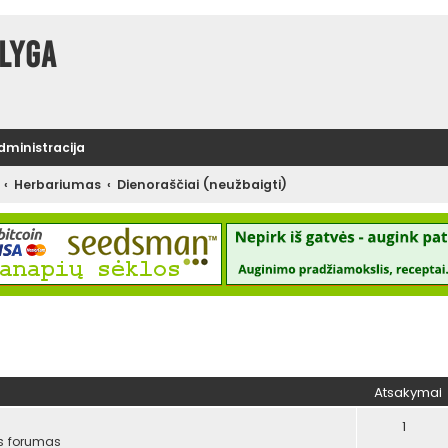
lyga
administracija
Herbariumas
Dienoraščiai (neužbaigti)
tinė paieška
Atsakymai
1
s forumas