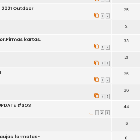
 2021 Outdoor
25
1
2
2
or.Pirmas kartas.
33
1
2
21
1
2
1
25
1
2
28
1
2
e UPDATE #SOS
44
1
2
3
16
naujas formatas~
0