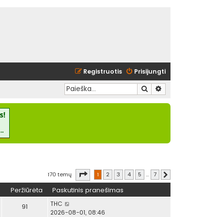
Registruotis
Prisijungti
Ieškoti
Išplėstinė paieška
Puslapis
1
iš
7
170 temų
1
2
3
4
5
…
7
Kitas
Peržiūrėta
Paskutinis pranešimas
THC
91
2026-08-01, 08:46