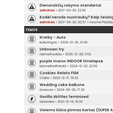
Dienoraščių rašymo standartai
adminas
»
2017-04-30, 22:36
Kodėl nerodo nuotraukų? Kaip teising
adminas
»
2017-04-30, 00:57
» forume
Pasiūl
TEMOS
Kratky - Auto
kulturingas
»
2026-01-26, 01:36
Unknown try
nemarinuotas
»
2025-12-28, 11:52
purple maroc INDOOR timelapse
blameitontherats
»
2024-12-20, 22:00
Cookies Gelato FEM
Ciakis
»
2023-12-17, 19:03
Wedding cake balkone
brownas
»
2024-05-25, 17:29
Gorilla zkittlez feminised
lukasaka
»
2021-10-14, 16:30
Visiems būna pirmas kartas (SUPER 