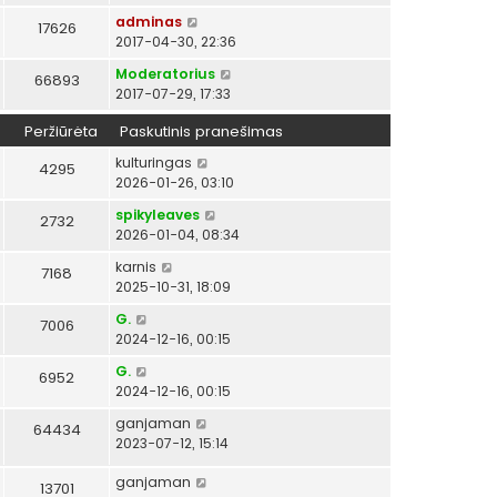
adminas
17626
2017-04-30, 22:36
Moderatorius
66893
2017-07-29, 17:33
Peržiūrėta
Paskutinis pranešimas
kulturingas
4295
2026-01-26, 03:10
spikyleaves
2732
2026-01-04, 08:34
karnis
7168
2025-10-31, 18:09
G.
7006
2024-12-16, 00:15
G.
6952
2024-12-16, 00:15
ganjaman
64434
2023-07-12, 15:14
ganjaman
13701