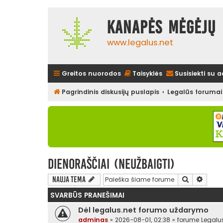
Kanapės mėgėjų 
www.legalus.net
Greitos nuorodos
Taisyklės
Susisiekti su 
Pagrindinis diskusijų puslapis
Legalūs forumai
Dienoraščiai (neužbaigti)
Ieškoti
Išplės
Nauja tema
SVARBŪS PRANEŠIMAI
Dėl legalus.net forumo uždarymo
adminas
»
2026-08-01, 02:38
» forume
Legalu