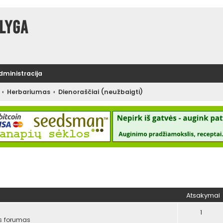
lyga
administracija
Herbariumas
Dienoraščiai (neužbaigti)
tinė paieška
Atsakymai
1
s forumas