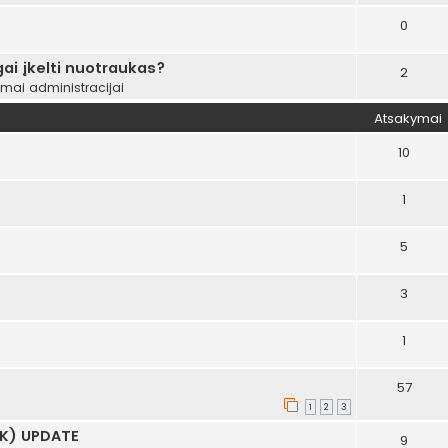
0
ai įkelti nuotraukas?
2
ymai administracijai
Atsakymai
10
1
5
3
1
57
1
2
3
AK) UPDATE
9