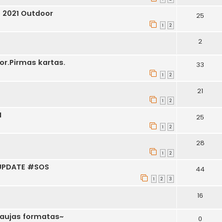
 2021 Outdoor
25
1
2
2
or.Pirmas kartas.
33
1
2
21
1
2
1
25
1
2
28
1
2
e UPDATE #SOS
44
1
2
3
16
naujas formatas~
0