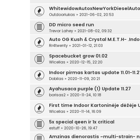
WhitewidowAutoxNewYorkDieselAuto
Outdooriukas
»
2021-06-02, 20:53
DD micro seed run
Trevor Lahey
»
2021-08-02, 09:32
Auto OG Kush & Crystal M.E.T.H- .Indo
Rr4twenty
»
2021-01-12, 21:03
Spacebucket grow 01.02
Wiceilas
»
2020-12-15, 22:20
Indoor pirmas kartas update 11.01-11.2
Dobilas
»
2020-11-09, 20:21
Ayahusaca purple (1) Update 11.27
borisas2
»
2020-11-24, 10:18
First time Indoor Kartoninėje dėžėj
Wiceilas
»
2020-11-14, 16:09
5x special qeen ir 1x critical
estuff
»
2020-10-26, 19:47
Amzinas dienorastis ~multi-strain- 