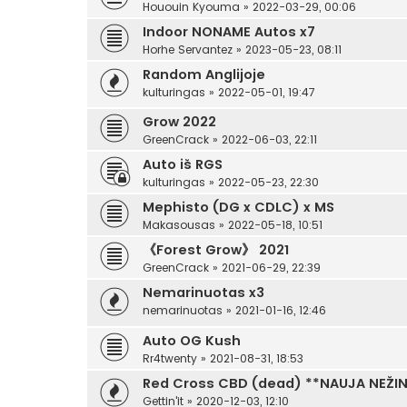
Hououin Kyouma
»
2022-03-29, 00:06
Indoor NONAME Autos x7
Horhe Servantez
»
2023-05-23, 08:11
Random Anglijoje
kulturingas
»
2022-05-01, 19:47
Grow 2022
GreenCrack
»
2022-06-03, 22:11
Auto iš RGS
kulturingas
»
2022-05-23, 22:30
Mephisto (DG x CDLC) x MS
Makasousas
»
2022-05-18, 10:51
《Forest Grow》 2021
GreenCrack
»
2021-06-29, 22:39
Nemarinuotas x3
nemarinuotas
»
2021-01-16, 12:46
Auto OG Kush
Rr4twenty
»
2021-08-31, 18:53
Red Cross CBD (dead) **NAUJA NEŽI
Gettin'it
»
2020-12-03, 12:10