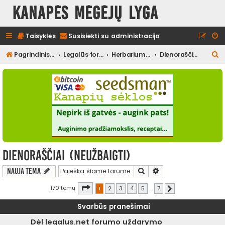
Kanapės mėgėjų lyga
Taisyklės
Susisiekti su administracija
I
Pagrindinis diskusijų puslapis
Legalūs forumai
Herbariumas
Dienoraščiai (neužbaigti)
e
š
k
o
t
i
Dienoraščiai (neužbaigti)
Ieškoti
Išplėstinė paieška
Nauja tema
Puslapis
1
iš
7
170 temų
1
2
3
4
5
…
7
Kitas
Svarbūs pranešimai
Dėl legalus.net forumo uždarymo