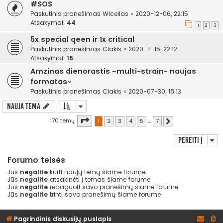
#SOS
Paskutinis pranešimas
Wiceilas
«
2020-12-06, 22:15
Atsakymai:
44
1
2
3
5x special qeen ir 1x critical
Paskutinis pranešimas
Ciakis
«
2020-11-15, 22:12
Atsakymai:
16
Amzinas dienorastis ~multi-strain- naujas
formatas~
Paskutinis pranešimas
Ciakis
«
2020-07-30, 18:13
Nauja tema
Puslapis
1
iš
7
170 temų
1
2
3
4
5
…
7
Kitas
Pereiti į
Forumo teisės
Jūs
negalite
kurti naujų temų šiame forume
Jūs
negalite
atsakinėti į temas šiame forume
Jūs
negalite
redaguoti savo pranešimų šiame forume
Jūs
negalite
trinti savo pranešimų šiame forume
Pagrindinis diskusijų puslapis