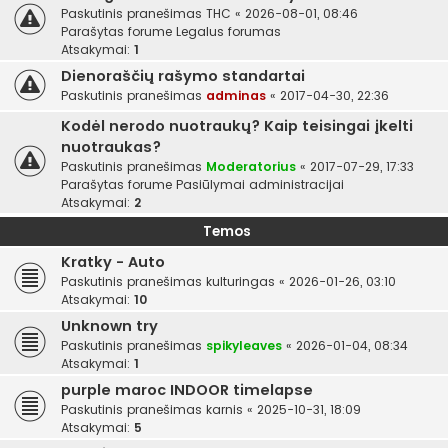
Paskutinis pranešimas
THC
«
2026-08-01, 08:46
Parašytas forume
Legalus forumas
Atsakymai:
1
Dienoraščių rašymo standartai
Paskutinis pranešimas
adminas
«
2017-04-30, 22:36
Kodėl nerodo nuotraukų? Kaip teisingai įkelti
nuotraukas?
Paskutinis pranešimas
Moderatorius
«
2017-07-29, 17:33
Parašytas forume
Pasiūlymai administracijai
Atsakymai:
2
Temos
Kratky - Auto
Paskutinis pranešimas
kulturingas
«
2026-01-26, 03:10
Atsakymai:
10
Unknown try
Paskutinis pranešimas
spikyleaves
«
2026-01-04, 08:34
Atsakymai:
1
purple maroc INDOOR timelapse
Paskutinis pranešimas
karnis
«
2025-10-31, 18:09
Atsakymai:
5