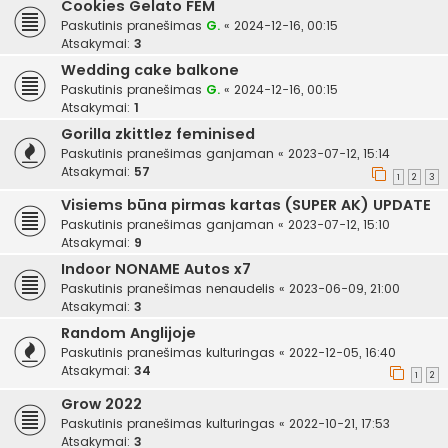
Cookies Gelato FEM
Paskutinis pranešimas
G.
«
2024-12-16, 00:15
Atsakymai:
3
Wedding cake balkone
Paskutinis pranešimas
G.
«
2024-12-16, 00:15
Atsakymai:
1
Gorilla zkittlez feminised
Paskutinis pranešimas
ganjaman
«
2023-07-12, 15:14
Atsakymai:
57
1
2
3
Visiems būna pirmas kartas (SUPER AK) UPDATE
Paskutinis pranešimas
ganjaman
«
2023-07-12, 15:10
Atsakymai:
9
Indoor NONAME Autos x7
Paskutinis pranešimas
nenaudelis
«
2023-06-09, 21:00
Atsakymai:
3
Random Anglijoje
Paskutinis pranešimas
kulturingas
«
2022-12-05, 16:40
Atsakymai:
34
1
2
Grow 2022
Paskutinis pranešimas
kulturingas
«
2022-10-21, 17:53
Atsakymai:
3