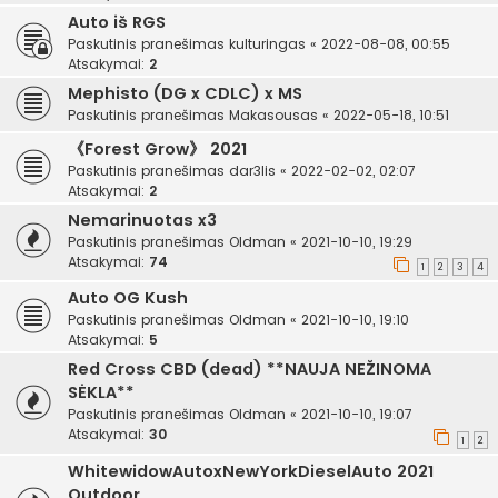
Auto iš RGS
Paskutinis pranešimas
kulturingas
«
2022-08-08, 00:55
Atsakymai:
2
Mephisto (DG x CDLC) x MS
Paskutinis pranešimas
Makasousas
«
2022-05-18, 10:51
《Forest Grow》 2021
Paskutinis pranešimas
dar3lis
«
2022-02-02, 02:07
Atsakymai:
2
Nemarinuotas x3
Paskutinis pranešimas
Oldman
«
2021-10-10, 19:29
Atsakymai:
74
1
2
3
4
Auto OG Kush
Paskutinis pranešimas
Oldman
«
2021-10-10, 19:10
Atsakymai:
5
Red Cross CBD (dead) **NAUJA NEŽINOMA
SĖKLA**
Paskutinis pranešimas
Oldman
«
2021-10-10, 19:07
Atsakymai:
30
1
2
WhitewidowAutoxNewYorkDieselAuto 2021
Outdoor