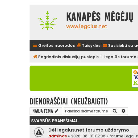
Kanapės mėgėjų 
www.legalus.net
Greitos nuorodos
Taisyklės
Susisiekti su 
Pagrindinis diskusijų puslapis
Legalūs forumai
Dienoraščiai (neužbaigti)
Ieškoti
Išplės
Nauja tema
SVARBŪS PRANEŠIMAI
Dėl legalus.net forumo uždarymo
adminas
»
2026-08-01, 02:38
» forume
Legalu