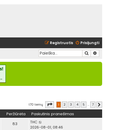
Registruotis
Prisijungti
Ieškoti
Išplėstinė paieška
Puslapis
1
iš
7
170 temų
1
2
3
4
5
…
7
Kitas
Peržiūrėta
Paskutinis pranešimas
THC
83
2026-08-01, 08:46