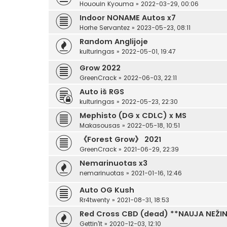
Hououin Kyouma
»
2022-03-29, 00:06
Indoor NONAME Autos x7
Horhe Servantez
»
2023-05-23, 08:11
Random Anglijoje
kulturingas
»
2022-05-01, 19:47
Grow 2022
GreenCrack
»
2022-06-03, 22:11
Auto iš RGS
kulturingas
»
2022-05-23, 22:30
Mephisto (DG x CDLC) x MS
Makasousas
»
2022-05-18, 10:51
《Forest Grow》 2021
GreenCrack
»
2021-06-29, 22:39
Nemarinuotas x3
nemarinuotas
»
2021-01-16, 12:46
Auto OG Kush
Rr4twenty
»
2021-08-31, 18:53
Red Cross CBD (dead) **NAUJA NEŽI
Gettin'it
»
2020-12-03, 12:10