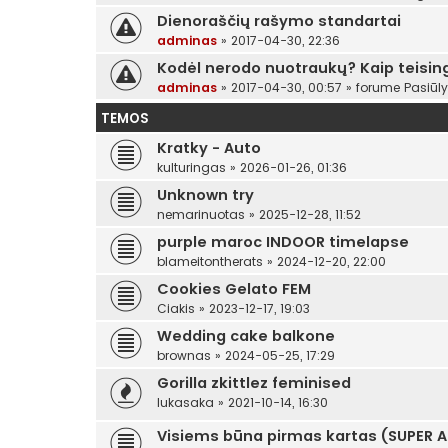
Dienoraščių rašymo standartai
adminas
»
2017-04-30, 22:36
Kodėl nerodo nuotraukų? Kaip teising
adminas
»
2017-04-30, 00:57
» forume
Pasiūl
TEMOS
Kratky - Auto
kulturingas
»
2026-01-26, 01:36
Unknown try
nemarinuotas
»
2025-12-28, 11:52
purple maroc INDOOR timelapse
blameitontherats
»
2024-12-20, 22:00
Cookies Gelato FEM
Ciakis
»
2023-12-17, 19:03
Wedding cake balkone
brownas
»
2024-05-25, 17:29
Gorilla zkittlez feminised
lukasaka
»
2021-10-14, 16:30
Visiems būna pirmas kartas (SUPER 