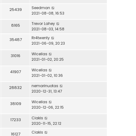
Seedman
25439
2021-08-08, 16:53
Trevor Lahey
8165
2021-08-03, 14:58
Rr4twenty
35487
2021-06-09, 20:23
Wiceilas
31016
2021-01-02, 20:25
Wiceilas
41907
2021-01-02, 10:36
nemarinuotas
28832
2020-12-31, 13:47
Wiceilas
38109
2020-12-06, 22:15
Ciakis
17233
2020-11-15, 22:12
Ciakis
16127