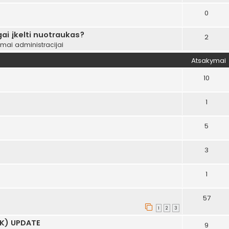
0
ai įkelti nuotraukas?
2
ymai administracijai
Atsakymai
10
1
5
3
1
57
1
2
3
AK) UPDATE
9