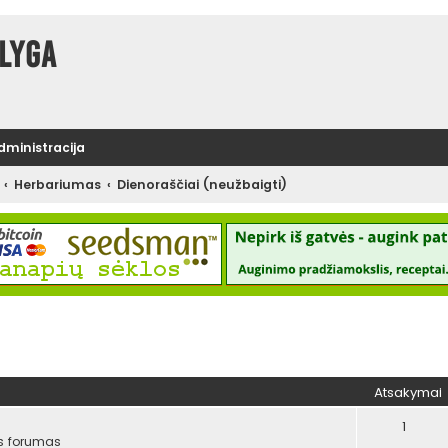
lyga
administracija
Herbariumas
Dienoraščiai (neužbaigti)
tinė paieška
Atsakymai
1
s forumas