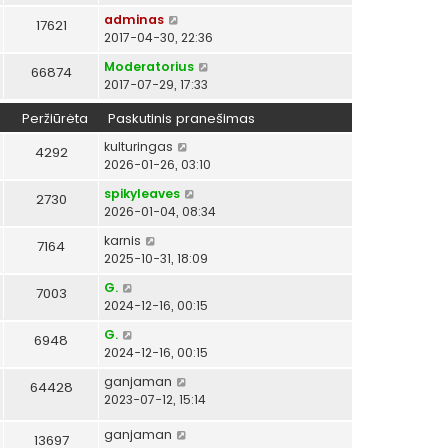
adminas
17621
2017-04-30, 22:36
Moderatorius
66874
2017-07-29, 17:33
Peržiūrėta
Paskutinis pranešimas
kulturingas
4292
2026-01-26, 03:10
spikyleaves
2730
2026-01-04, 08:34
karnis
7164
2025-10-31, 18:09
G.
7003
2024-12-16, 00:15
G.
6948
2024-12-16, 00:15
ganjaman
64428
2023-07-12, 15:14
ganjaman
13697