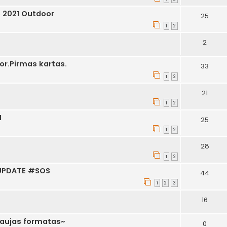
 2021 Outdoor
25
1
2
2
or.Pirmas kartas.
33
1
2
21
1
2
1
25
1
2
28
1
2
e UPDATE #SOS
44
1
2
3
16
naujas formatas~
0