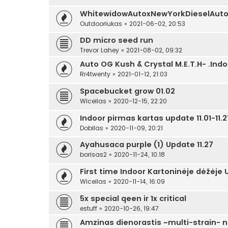
WhitewidowAutoxNewYorkDieselAuto
Outdooriukas
»
2021-06-02, 20:53
DD micro seed run
Trevor Lahey
»
2021-08-02, 09:32
Auto OG Kush & Crystal M.E.T.H- .Indo
Rr4twenty
»
2021-01-12, 21:03
Spacebucket grow 01.02
Wiceilas
»
2020-12-15, 22:20
Indoor pirmas kartas update 11.01-11.2
Dobilas
»
2020-11-09, 20:21
Ayahusaca purple (1) Update 11.27
borisas2
»
2020-11-24, 10:18
First time Indoor Kartoninėje dėžėj
Wiceilas
»
2020-11-14, 16:09
5x special qeen ir 1x critical
estuff
»
2020-10-26, 19:47
Amzinas dienorastis ~multi-strain- 