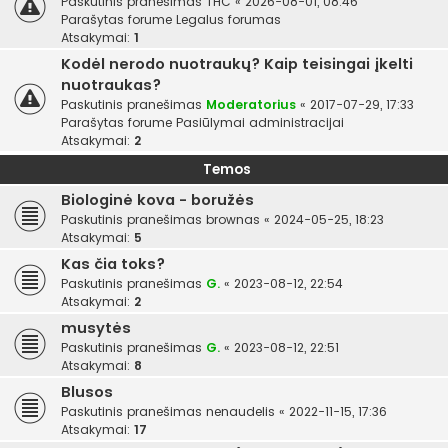
Paskutinis pranešimas
THC
«
2026-08-01, 08:46
Parašytas forume
Legalus forumas
Atsakymai:
1
Kodėl nerodo nuotraukų? Kaip teisingai įkelti
nuotraukas?
Paskutinis pranešimas
Moderatorius
«
2017-07-29, 17:33
Parašytas forume
Pasiūlymai administracijai
Atsakymai:
2
Temos
Biologinė kova - boružės
Paskutinis pranešimas
brownas
«
2024-05-25, 18:23
Atsakymai:
5
Kas čia toks?
Paskutinis pranešimas
G.
«
2023-08-12, 22:54
Atsakymai:
2
musytės
Paskutinis pranešimas
G.
«
2023-08-12, 22:51
Atsakymai:
8
Blusos
Paskutinis pranešimas
nenaudelis
«
2022-11-15, 17:36
Atsakymai:
17