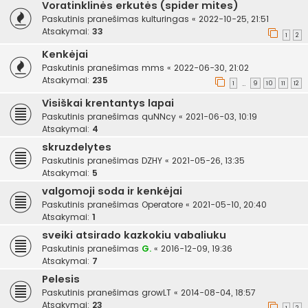
Voratinklinės erkutės (spider mites)
Paskutinis pranešimas
kulturingas
«
2022-10-25, 21:51
Atsakymai:
33
1
2
Kenkėjai
Paskutinis pranešimas
mms
«
2022-06-30, 21:02
Atsakymai:
235
1
9
10
11
12
…
Visiškai krentantys lapai
Paskutinis pranešimas
quNNcy
«
2021-06-03, 10:19
Atsakymai:
4
skruzdelytes
Paskutinis pranešimas
DZHY
«
2021-05-26, 13:35
Atsakymai:
5
valgomoji soda ir kenkėjai
Paskutinis pranešimas
Operatore
«
2021-05-10, 20:40
Atsakymai:
1
sveiki atsirado kazkokiu vabaliuku
Paskutinis pranešimas
G.
«
2016-12-09, 19:36
Atsakymai:
7
Pelesis
Paskutinis pranešimas
growLT
«
2014-08-04, 18:57
Atsakymai:
23