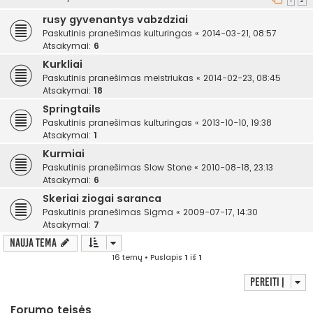
1
2
rusy gyvenantys vabzdziai
Paskutinis pranešimas
kulturingas
«
2014-03-21, 08:57
Atsakymai:
6
Kurkliai
Paskutinis pranešimas
meistriukas
«
2014-02-23, 08:45
Atsakymai:
18
Springtails
Paskutinis pranešimas
kulturingas
«
2013-10-10, 19:38
Atsakymai:
1
Kurmiai
Paskutinis pranešimas
Slow Stone
«
2010-08-18, 23:13
Atsakymai:
6
Skeriai ziogai saranca
Paskutinis pranešimas
Sigma
«
2009-07-17, 14:30
Atsakymai:
7
Nauja tema
16 temų • Puslapis
1
iš
1
Pereiti į
Forumo teisės