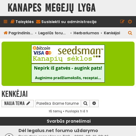
Kanapės mėgėjų lyga
Taisyklės
Susisiekti su administracija
I
Pagrindinis diskusijų puslapis
Legalūs forumai
Herbariumas
Kenkėjai
e
š
k
o
t
i
Kenkėjai
Ieškoti
Išplėstinė paieška
Nauja tema
16 temų • Puslapis
1
iš
1
Svarbūs pranešimai
Dėl legalus.net forumo uždarymo