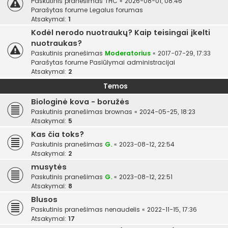
Paskutinis pranešimas
THC
«
2026-08-01, 08:46
Parašytas forume
Legalus forumas
Atsakymai:
1
Kodėl nerodo nuotraukų? Kaip teisingai įkelti
nuotraukas?
Paskutinis pranešimas
Moderatorius
«
2017-07-29, 17:33
Parašytas forume
Pasiūlymai administracijai
Atsakymai:
2
Temos
Biologinė kova - boružės
Paskutinis pranešimas
brownas
«
2024-05-25, 18:23
Atsakymai:
5
Kas čia toks?
Paskutinis pranešimas
G.
«
2023-08-12, 22:54
Atsakymai:
2
musytės
Paskutinis pranešimas
G.
«
2023-08-12, 22:51
Atsakymai:
8
Blusos
Paskutinis pranešimas
nenaudelis
«
2022-11-15, 17:36
Atsakymai:
17