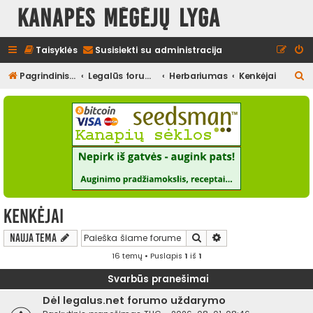
Kanapės mėgėjų lyga
Taisyklės
Susisiekti su administracija
I
Pagrindinis diskusijų puslapis
Legalūs forumai
Herbariumas
Kenkėjai
e
š
k
o
t
i
Kenkėjai
Ieškoti
Išplėstinė paieška
Nauja tema
16 temų • Puslapis
1
iš
1
Svarbūs pranešimai
Dėl legalus.net forumo uždarymo