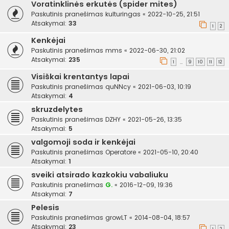
Voratinklinės erkutės (spider mites)
Paskutinis pranešimas
kulturingas
«
2022-10-25, 21:51
Atsakymai:
33
1
2
Kenkėjai
Paskutinis pranešimas
mms
«
2022-06-30, 21:02
Atsakymai:
235
1
9
10
11
12
…
Visiškai krentantys lapai
Paskutinis pranešimas
quNNcy
«
2021-06-03, 10:19
Atsakymai:
4
skruzdelytes
Paskutinis pranešimas
DZHY
«
2021-05-26, 13:35
Atsakymai:
5
valgomoji soda ir kenkėjai
Paskutinis pranešimas
Operatore
«
2021-05-10, 20:40
Atsakymai:
1
sveiki atsirado kazkokiu vabaliuku
Paskutinis pranešimas
G.
«
2016-12-09, 19:36
Atsakymai:
7
Pelesis
Paskutinis pranešimas
growLT
«
2014-08-04, 18:57
Atsakymai:
23