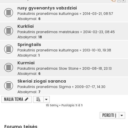
1
2
rusy gyvenantys vabzdziai
Paskutinis pranešimas
kulturingas
«
2014-03-21, 08:57
Atsakymai:
6
Kurkliai
Paskutinis pranešimas
meistriukas
«
2014-02-23, 08:45
Atsakymai:
18
Springtails
Paskutinis pranešimas
kulturingas
«
2013-10-10, 19:38
Atsakymai:
1
Kurmiai
Paskutinis pranešimas
Slow Stone
«
2010-08-18, 23:13
Atsakymai:
6
Skeriai ziogai saranca
Paskutinis pranešimas
Sigma
«
2009-07-17, 14:30
Atsakymai:
7
Nauja tema
16 temų • Puslapis
1
iš
1
Pereiti į
Forumo teisės