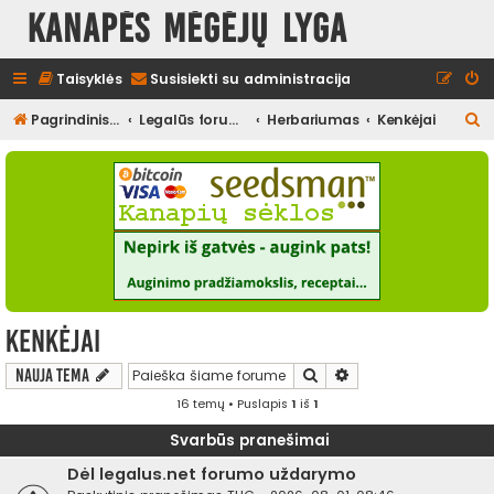
Kanapės mėgėjų lyga
Taisyklės
Susisiekti su administracija
I
Pagrindinis diskusijų puslapis
Legalūs forumai
Herbariumas
Kenkėjai
e
š
k
o
t
i
Kenkėjai
Ieškoti
Išplėstinė paieška
Nauja tema
16 temų • Puslapis
1
iš
1
Svarbūs pranešimai
Dėl legalus.net forumo uždarymo