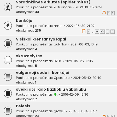
Voratinklinės erkutės (spider mites)
Paskutinis pranešimas
kulturingas
«
2022-10-25, 21:51
Atsakymai:
33
1
2
Kenkėjai
Paskutinis pranešimas
mms
«
2022-06-30, 21:02
Atsakymai:
235
1
9
10
11
12
…
Visiškai krentantys lapai
Paskutinis pranešimas
quNNcy
«
2021-06-03, 10:19
Atsakymai:
4
skruzdelytes
Paskutinis pranešimas
DZHY
«
2021-05-26, 13:35
Atsakymai:
5
valgomoji soda ir kenkėjai
Paskutinis pranešimas
Operatore
«
2021-05-10, 20:40
Atsakymai:
1
sveiki atsirado kazkokiu vabaliuku
Paskutinis pranešimas
G.
«
2016-12-09, 19:36
Atsakymai:
7
Pelesis
Paskutinis pranešimas
growLT
«
2014-08-04, 18:57
Atsakymai:
23