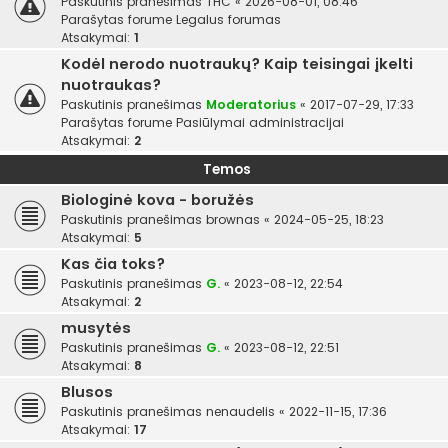
Paskutinis pranešimas
THC
«
2026-08-01, 08:46
Parašytas forume
Legalus forumas
Atsakymai:
1
Kodėl nerodo nuotraukų? Kaip teisingai įkelti
nuotraukas?
Paskutinis pranešimas
Moderatorius
«
2017-07-29, 17:33
Parašytas forume
Pasiūlymai administracijai
Atsakymai:
2
Temos
Biologinė kova - boružės
Paskutinis pranešimas
brownas
«
2024-05-25, 18:23
Atsakymai:
5
Kas čia toks?
Paskutinis pranešimas
G.
«
2023-08-12, 22:54
Atsakymai:
2
musytės
Paskutinis pranešimas
G.
«
2023-08-12, 22:51
Atsakymai:
8
Blusos
Paskutinis pranešimas
nenaudelis
«
2022-11-15, 17:36
Atsakymai:
17