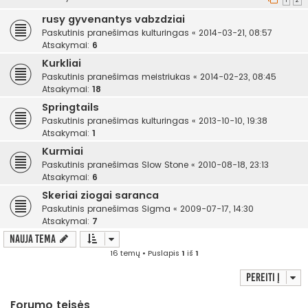
1
2
rusy gyvenantys vabzdziai
Paskutinis pranešimas
kulturingas
«
2014-03-21, 08:57
Atsakymai:
6
Kurkliai
Paskutinis pranešimas
meistriukas
«
2014-02-23, 08:45
Atsakymai:
18
Springtails
Paskutinis pranešimas
kulturingas
«
2013-10-10, 19:38
Atsakymai:
1
Kurmiai
Paskutinis pranešimas
Slow Stone
«
2010-08-18, 23:13
Atsakymai:
6
Skeriai ziogai saranca
Paskutinis pranešimas
Sigma
«
2009-07-17, 14:30
Atsakymai:
7
Nauja tema
16 temų • Puslapis
1
iš
1
Pereiti į
Forumo teisės