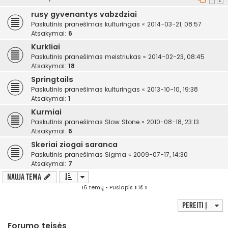
1
2
rusy gyvenantys vabzdziai
Paskutinis pranešimas
kulturingas
«
2014-03-21, 08:57
Atsakymai:
6
Kurkliai
Paskutinis pranešimas
meistriukas
«
2014-02-23, 08:45
Atsakymai:
18
Springtails
Paskutinis pranešimas
kulturingas
«
2013-10-10, 19:38
Atsakymai:
1
Kurmiai
Paskutinis pranešimas
Slow Stone
«
2010-08-18, 23:13
Atsakymai:
6
Skeriai ziogai saranca
Paskutinis pranešimas
Sigma
«
2009-07-17, 14:30
Atsakymai:
7
Nauja tema
16 temų • Puslapis
1
iš
1
Pereiti į
Forumo teisės