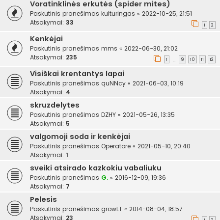
Voratinklinės erkutės (spider mites)
Paskutinis pranešimas
kulturingas
«
2022-10-25, 21:51
Atsakymai:
33
1
2
Kenkėjai
Paskutinis pranešimas
mms
«
2022-06-30, 21:02
Atsakymai:
235
1
9
10
11
12
…
Visiškai krentantys lapai
Paskutinis pranešimas
quNNcy
«
2021-06-03, 10:19
Atsakymai:
4
skruzdelytes
Paskutinis pranešimas
DZHY
«
2021-05-26, 13:35
Atsakymai:
5
valgomoji soda ir kenkėjai
Paskutinis pranešimas
Operatore
«
2021-05-10, 20:40
Atsakymai:
1
sveiki atsirado kazkokiu vabaliuku
Paskutinis pranešimas
G.
«
2016-12-09, 19:36
Atsakymai:
7
Pelesis
Paskutinis pranešimas
growLT
«
2014-08-04, 18:57
Atsakymai:
23