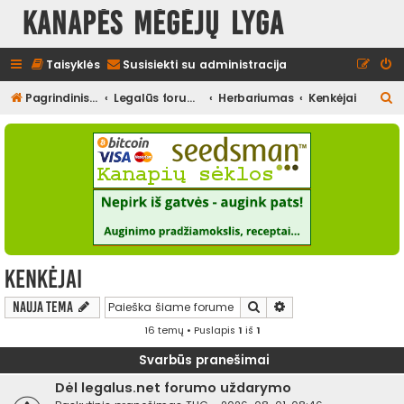
Kanapės mėgėjų lyga
Taisyklės
Susisiekti su administracija
I
Pagrindinis diskusijų puslapis
Legalūs forumai
Herbariumas
Kenkėjai
e
š
k
o
t
i
Kenkėjai
Ieškoti
Išplėstinė paieška
Nauja tema
16 temų • Puslapis
1
iš
1
Svarbūs pranešimai
Dėl legalus.net forumo uždarymo