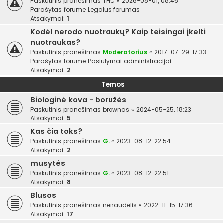
Paskutinis pranešimas
THC
«
2026-08-01, 08:46
Parašytas forume
Legalus forumas
Atsakymai:
1
Kodėl nerodo nuotraukų? Kaip teisingai įkelti
nuotraukas?
Paskutinis pranešimas
Moderatorius
«
2017-07-29, 17:33
Parašytas forume
Pasiūlymai administracijai
Atsakymai:
2
Temos
Biologinė kova - boružės
Paskutinis pranešimas
brownas
«
2024-05-25, 18:23
Atsakymai:
5
Kas čia toks?
Paskutinis pranešimas
G.
«
2023-08-12, 22:54
Atsakymai:
2
musytės
Paskutinis pranešimas
G.
«
2023-08-12, 22:51
Atsakymai:
8
Blusos
Paskutinis pranešimas
nenaudelis
«
2022-11-15, 17:36
Atsakymai:
17