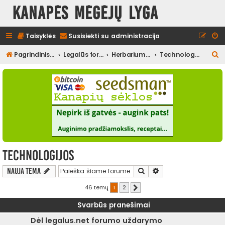
Kanapės mėgėjų lyga
Taisyklės
Susisiekti su administracija
I
Pagrindinis diskusijų puslapis
Legalūs forumai
Herbariumas
Technologijos
e
š
k
o
t
i
Technologijos
Ieškoti
Išplėstinė paieška
Nauja tema
46 temų
1
2
Kitas
Svarbūs pranešimai
Dėl legalus.net forumo uždarymo