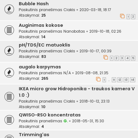
Bubble Hash
Paskutinis pranešimas
Ciakis
«
2020-03-18, 18:17
Atsakymai:
25
1
2
Auginimas kokose
Paskutinis pranešimas
Nanobotas
«
2019-10-18, 02:26
Atsakymai:
14
pH/TDS/EC matuoklis
Paskutinis pranešimas
Ciakis
«
2019-10-17, 00:39
Atsakymai:
83
1
2
3
4
5
augalo karpymas
Paskutinis pranešimas
N/A
«
2019-08-08, 21:35
Atsakymai:
265
1
11
12
13
14
…
IKEA micro grow Hidroponika - traukos kamera V
1.0 :)
Paskutinis pranešimas
Ciakis
«
2018-10-12, 23:13
Atsakymai:
10
QWISO-RSO koncentratas
Paskutinis pranešimas
G.
«
2018-05-31, 15:30
Atsakymai:
4
Trimming'as