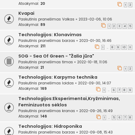
Atsakymai:
20
1
2
Kvapai
Paskutinis pranešimas
Volkas
«
2023-02-06, 10:06
Atsakymai:
89
1
2
3
4
5
Technologijos: Klonavimas
Paskutinis pranešimas
barzas
«
2023-01-30, 16:46
Atsakymai:
211
1
8
9
10
11
…
SOG - Sea Of Green - "Žalia jūra"
Paskutinis pranešimas
timas
«
2022-10-18, 11:06
Atsakymai:
21
1
2
Technologijos: Karpymo technika
Paskutinis pranešimas
loidas
«
2022-09-30, 14:07
Atsakymai:
169
1
6
7
8
9
…
Technologijos:Eksperimentai,Kryžminimas,
Feminizuotos sėklos
Paskutinis pranešimas
kranas
«
2022-09-26, 16:49
Atsakymai:
146
1
5
6
7
8
…
Technologijos: Hidroponika
Paskutinis pranešimas
barzas
«
2022-09-08, 15:43