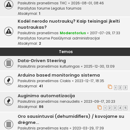
Paskutinis pranešimas
THC
«
2026-08-01, 08:46
Parašytas forume
Legalus forumas
Atsakymai:
1
Kodėl nerodo nuotraukų? Kaip teisingai įkelti
nuotraukas?
Paskutinis pranešimas
Moderatorius
«
2017-07-29, 17:33
Parašytas forume
Pasiūlymai administracijai
Atsakymai:
2
Temos
Data-Driven Steering
Paskutinis pranešimas
kulturingas
«
2025-12-30, 13:09
Arduino based monitoringo sistema
Paskutinis pranešimas
Ciakis
«
2023-12-17, 18:35
Atsakymai:
41
1
2
3
Auginimo automatizacija
Paskutinis pranešimas
nenaudelis
«
2023-09-17, 20:23
Atsakymai:
86
1
2
3
4
5
Oro sausintuvai (dehumidifiers) / kovojame su
drėgme...
Paskutinis pranešimas
kozis
«
2023-03-29, 17:39