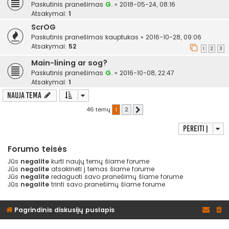
Paskutinis pranešimas
G.
«
2018-05-24, 08:16
Atsakymai:
1
ScrOG
Paskutinis pranešimas
kauptukas
«
2016-10-28, 09:06
Atsakymai:
52
1
2
3
Main-lining ar sog?
Paskutinis pranešimas
G.
«
2016-10-08, 22:47
Atsakymai:
1
Nauja tema
46 temų
1
2
Kitas
Pereiti į
Forumo teisės
Jūs
negalite
kurti naujų temų šiame forume
Jūs
negalite
atsakinėti į temas šiame forume
Jūs
negalite
redaguoti savo pranešimų šiame forume
Jūs
negalite
trinti savo pranešimų šiame forume
Pagrindinis diskusijų puslapis