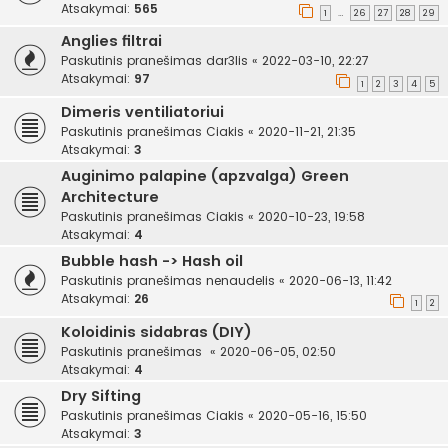
Atsakymai:
565
1
26
27
28
29
…
Anglies filtrai
Paskutinis pranešimas
dar3lis
«
2022-03-10, 22:27
Atsakymai:
97
1
2
3
4
5
Dimeris ventiliatoriui
Paskutinis pranešimas
Ciakis
«
2020-11-21, 21:35
Atsakymai:
3
Auginimo palapine (apzvalga) Green
Architecture
Paskutinis pranešimas
Ciakis
«
2020-10-23, 19:58
Atsakymai:
4
Bubble hash -> Hash oil
Paskutinis pranešimas
nenaudelis
«
2020-06-13, 11:42
Atsakymai:
26
1
2
Koloidinis sidabras (DIY)
Paskutinis pranešimas
«
2020-06-05, 02:50
Atsakymai:
4
Dry Sifting
Paskutinis pranešimas
Ciakis
«
2020-05-16, 15:50
Atsakymai:
3