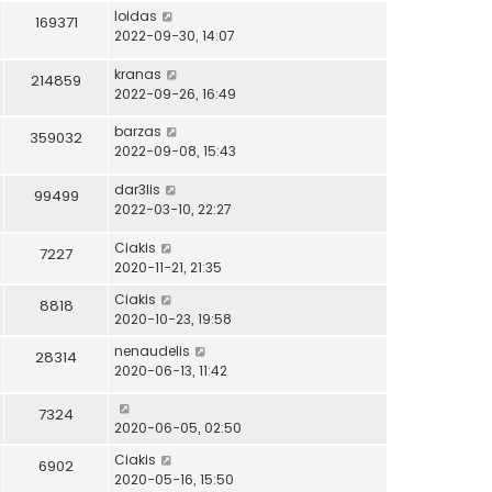
loidas
169371
2022-09-30, 14:07
kranas
214859
2022-09-26, 16:49
barzas
359032
2022-09-08, 15:43
dar3lis
99499
2022-03-10, 22:27
Ciakis
7227
2020-11-21, 21:35
Ciakis
8818
2020-10-23, 19:58
nenaudelis
28314
2020-06-13, 11:42
7324
2020-06-05, 02:50
Ciakis
6902
2020-05-16, 15:50