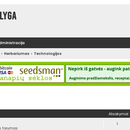
lyga
administracija
Herbariumas
Technologijos
tinė paieška
Atsakymai
1
s forumas