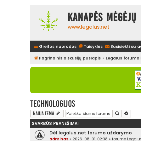
Kanapės mėgėjų 
www.legalus.net
Greitos nuorodos
Taisyklės
Susisiekti su 
Pagrindinis diskusijų puslapis
Legalūs forumai
Technologijos
Ieškoti
Išplės
Nauja tema
SVARBŪS PRANEŠIMAI
Dėl legalus.net forumo uždarymo
adminas
»
2026-08-01, 02:38
» forume
Legalu