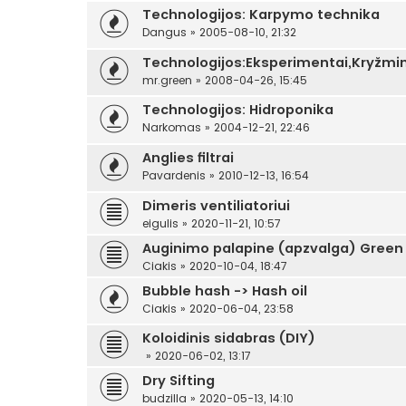
Technologijos: Karpymo technika
Dangus
»
2005-08-10, 21:32
Technologijos:Eksperimentai,Kryžmi
mr.green
»
2008-04-26, 15:45
Technologijos: Hidroponika
Narkomas
»
2004-12-21, 22:46
Anglies filtrai
Pavardenis
»
2010-12-13, 16:54
Dimeris ventiliatoriui
eigulis
»
2020-11-21, 10:57
Auginimo palapine (apzvalga) Green 
Ciakis
»
2020-10-04, 18:47
Bubble hash -> Hash oil
Ciakis
»
2020-06-04, 23:58
Koloidinis sidabras (DIY)
»
2020-06-02, 13:17
Dry Sifting
budzilla
»
2020-05-13, 14:10