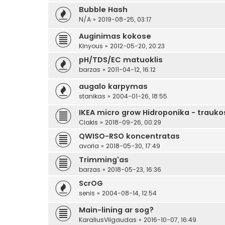
Bubble Hash
N/A
»
2019-08-25, 03:17
Auginimas kokose
Kinyous
»
2012-05-20, 20:23
pH/TDS/EC matuoklis
barzas
»
2011-04-12, 16:12
augalo karpymas
stanikas
»
2004-01-26, 18:55
IKEA micro grow Hidroponika - traukos
Ciakis
»
2018-09-26, 00:29
QWISO-RSO koncentratas
avoria
»
2018-05-30, 17:49
Trimming'as
barzas
»
2018-05-23, 16:36
ScrOG
senis
»
2004-08-14, 12:54
Main-lining ar sog?
KaraliusVilgaudas
»
2016-10-07, 16:49