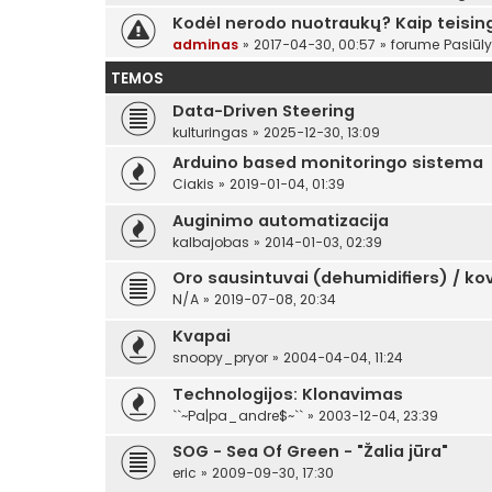
Kodėl nerodo nuotraukų? Kaip teising
adminas
»
2017-04-30, 00:57
» forume
Pasiūl
TEMOS
Data-Driven Steering
kulturingas
»
2025-12-30, 13:09
Arduino based monitoringo sistema
Ciakis
»
2019-01-04, 01:39
Auginimo automatizacija
kalbajobas
»
2014-01-03, 02:39
Oro sausintuvai (dehumidifiers) / k
N/A
»
2019-07-08, 20:34
Kvapai
snoopy_pryor
»
2004-04-04, 11:24
Technologijos: Klonavimas
``~Pa|pa_andre$~``
»
2003-12-04, 23:39
SOG - Sea Of Green - "Žalia jūra"
eric
»
2009-09-30, 17:30