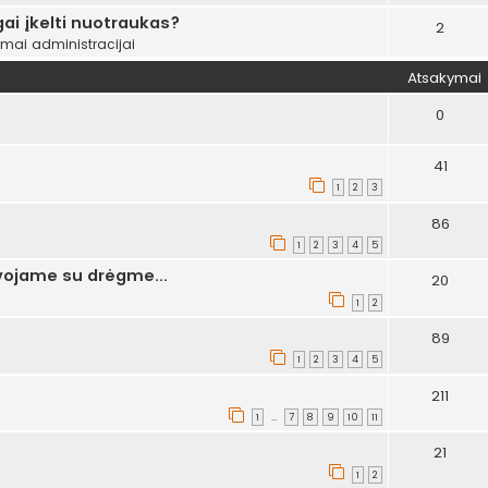
ai įkelti nuotraukas?
2
ymai administracijai
Atsakymai
0
41
1
2
3
86
1
2
3
4
5
ovojame su drėgme...
20
1
2
89
1
2
3
4
5
211
1
7
8
9
10
11
…
21
1
2