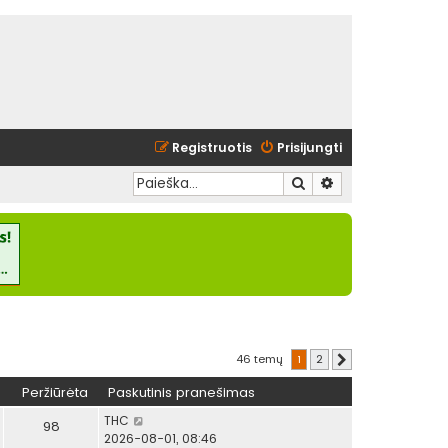
Registruotis
Prisijungti
Ieškoti
Išplėstinė paieška
46 temų
1
2
Kitas
Peržiūrėta
Paskutinis pranešimas
THC
98
2026-08-01, 08:46