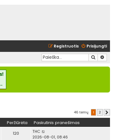
Registruotis
Prisijungti
Ieškoti
Išplėstinė paieška
46 temų
1
2
Kitas
Peržiūrėta
Paskutinis pranešimas
THC
120
2026-08-01, 08:46