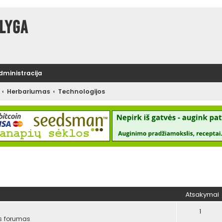
lyga
administracija
Herbariumas
Technologijos
tinė paieška
Atsakymai
1
s forumas