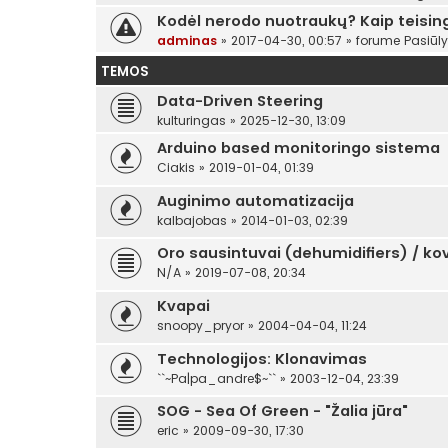
Kodėl nerodo nuotraukų? Kaip teising
adminas
»
2017-04-30, 00:57
» forume
Pasiūl
TEMOS
Data-Driven Steering
kulturingas
»
2025-12-30, 13:09
Arduino based monitoringo sistema
Ciakis
»
2019-01-04, 01:39
Auginimo automatizacija
kalbajobas
»
2014-01-03, 02:39
Oro sausintuvai (dehumidifiers) / k
N/A
»
2019-07-08, 20:34
Kvapai
snoopy_pryor
»
2004-04-04, 11:24
Technologijos: Klonavimas
``~Pa|pa_andre$~``
»
2003-12-04, 23:39
SOG - Sea Of Green - "Žalia jūra"
eric
»
2009-09-30, 17:30