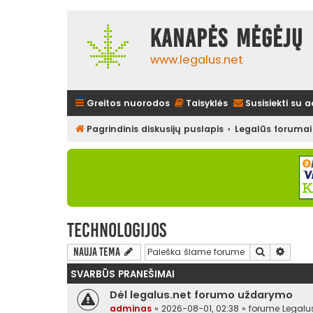
Kanapės mėgėjų 
www.legalus.net
Greitos nuorodos
Taisyklės
Susisiekti su 
Pagrindinis diskusijų puslapis
Legalūs forumai
Technologijos
Ieškoti
Išplės
Nauja tema
SVARBŪS PRANEŠIMAI
Dėl legalus.net forumo uždarymo
adminas
»
2026-08-01, 02:38
» forume
Legalu