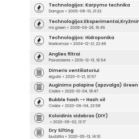
Technologijos: Karpymo technika
Dangus
»
2005-08-10, 21:32
Technologijos:Eksperimentai,Kryžmi
mr.green
»
2008-04-26, 15:45
Technologijos: Hidroponika
Narkomas
»
2004-12-21, 22:46
Anglies filtrai
Pavardenis
»
2010-12-13, 16:54
Dimeris ventiliatoriui
eigulis
»
2020-11-21, 10:57
Auginimo palapine (apzvalga) Green 
Ciakis
»
2020-10-04, 18:47
Bubble hash -> Hash oil
Ciakis
»
2020-06-04, 23:58
Koloidinis sidabras (DIY)
»
2020-06-02, 13:17
Dry Sifting
budzilla
»
2020-05-13, 14:10