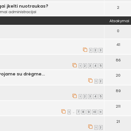
ai įkelti nuotraukas?
2
ymai administracijai
Atsakymai
0
41
1
2
3
86
1
2
3
4
5
ovojame su drėgme...
20
1
2
89
1
2
3
4
5
211
1
7
8
9
10
11
…
21
1
2