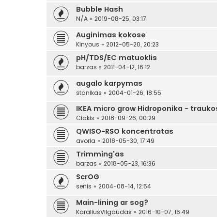
Bubble Hash
N/A
»
2019-08-25, 03:17
Auginimas kokose
Kinyous
»
2012-05-20, 20:23
pH/TDS/EC matuoklis
barzas
»
2011-04-12, 16:12
augalo karpymas
stanikas
»
2004-01-26, 18:55
IKEA micro grow Hidroponika - traukos
Ciakis
»
2018-09-26, 00:29
QWISO-RSO koncentratas
avoria
»
2018-05-30, 17:49
Trimming'as
barzas
»
2018-05-23, 16:36
ScrOG
senis
»
2004-08-14, 12:54
Main-lining ar sog?
KaraliusVilgaudas
»
2016-10-07, 16:49