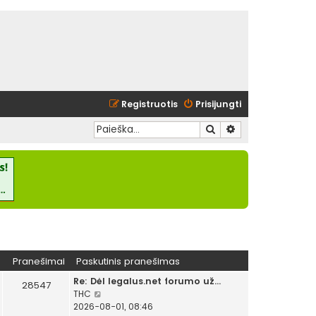
Registruotis
Prisijungti
Ieškoti
Išplėstinė paieška
Pranešimai
Paskutinis pranešimas
Re: Dėl legalus.net forumo už…
28547
P
THC
e
2026-08-01, 08:46