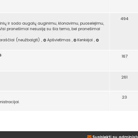
494
ninių ir sodo augalų auginimu, klonavimu, puoselėjimu,
 Visi pranešimai nesusiję su šia tema, bei pranešimai
.
oraščiai (neužbaigti)
,
Apšvietimas
,
Kenkėjai
,
s
167
261
23
stracijai.
Susisiekti su administ