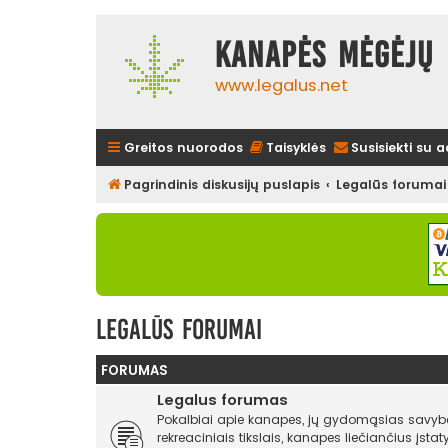
Kanapės mėgėjų 
www.legalus.net
Greitos nuorodos
Taisyklės
Susisiekti su 
Pagrindinis diskusijų puslapis
Legalūs forumai
Legalūs forumai
FORUMAS
Legalus forumas
Pokalbiai apie kanapes, jų gydomąsias savyb
rekreaciniais tikslais, kanapes liečiančius įst