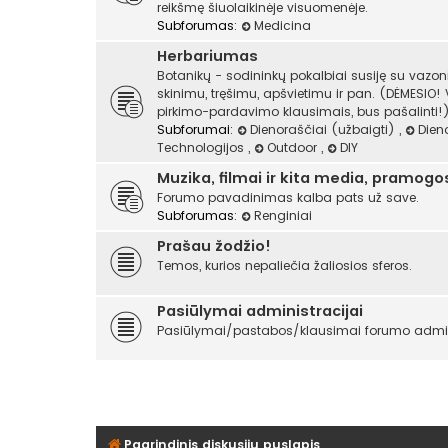
reikšmę šiuolaikinėje visuomenėje.
Subforumas:
Medicina
Herbariumas
Botanikų - sodininkų pokalbiai susiję su vazo
skinimu, tręšimu, apšvietimu ir pan. (DĖMESIO!
pirkimo-pardavimo klausimais, bus pašalinti!)
Subforumai:
Dienoraščiai (užbaigti)
,
Dien
Technologijos
,
Outdoor
,
DIY
Muzika, filmai ir kita media, pramogo
Forumo pavadinimas kalba pats už save.
Subforumas:
Renginiai
Prašau žodžio!
Temos, kurios nepaliečia žaliosios sferos.
Pasiūlymai administracijai
Pasiūlymai/pastabos/klausimai forumo admini
Pagrindinis diskusijų puslapis