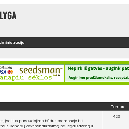
lyga
administracija
Temos
423
es, įvairius panaudojimo būdus pramonėje bei
atymus, kanapių dekriminalizavimą bei legalizavimą ir