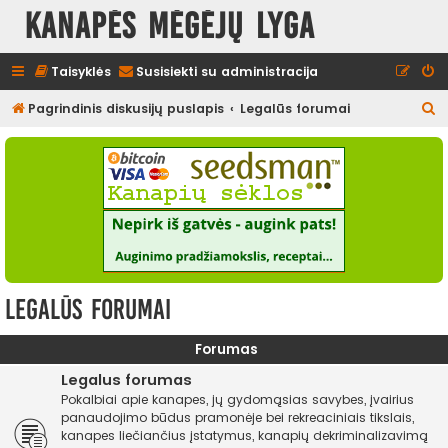
Kanapės mėgėjų lyga
Taisyklės
Susisiekti su administracija
I
Pagrindinis diskusijų puslapis
Legalūs forumai
e
š
k
o
t
i
Legalūs forumai
Forumas
Legalus forumas
Pokalbiai apie kanapes, jų gydomąsias savybes, įvairius
panaudojimo būdus pramonėje bei rekreaciniais tikslais,
kanapes liečiančius įstatymus, kanapių dekriminalizavimą