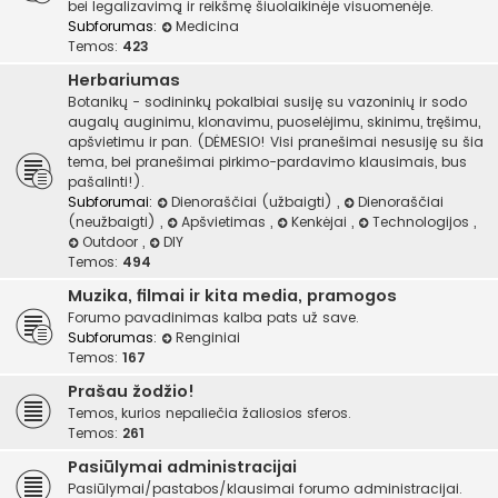
bei legalizavimą ir reikšmę šiuolaikinėje visuomenėje.
Subforumas:
Medicina
Temos:
423
Herbariumas
Botanikų - sodininkų pokalbiai susiję su vazoninių ir sodo
augalų auginimu, klonavimu, puoselėjimu, skinimu, tręšimu,
apšvietimu ir pan. (DĖMESIO! Visi pranešimai nesusiję su šia
tema, bei pranešimai pirkimo-pardavimo klausimais, bus
pašalinti!).
Subforumai:
Dienoraščiai (užbaigti)
,
Dienoraščiai
(neužbaigti)
,
Apšvietimas
,
Kenkėjai
,
Technologijos
,
Outdoor
,
DIY
Temos:
494
Muzika, filmai ir kita media, pramogos
Forumo pavadinimas kalba pats už save.
Subforumas:
Renginiai
Temos:
167
Prašau žodžio!
Temos, kurios nepaliečia žaliosios sferos.
Temos:
261
Pasiūlymai administracijai
Pasiūlymai/pastabos/klausimai forumo administracijai.