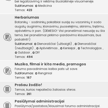
bei legalizavimą ir reikšmę šiuolaikinėje visuomenėje.
Subforumas:
Medicina
Temos:
423
Herbariumas
Botanikų - sodininkų pokalbiai susiję su vazoninių ir sodo
augalų auginimu, klonavimu, puoselėjimu, skinimu, tręšimu,
apšvietimu ir pan. (DĖMESIO! Visi pranešimai nesusiję su šia
tema, bei pranešimai pirkimo-pardavimo klausimais, bus
pašalinti!).
Subforumai:
Dienoraščiai (užbaigti)
,
Dienoraščiai
(neužbaigti)
,
Apšvietimas
,
Kenkėjai
,
Technologijos
,
Outdoor
,
DIY
Temos:
494
Muzika, filmai ir kita media, pramogos
Forumo pavadinimas kalba pats už save.
Subforumas:
Renginiai
Temos:
167
Prašau žodžio!
Temos, kurios nepaliečia žaliosios sferos.
Temos:
261
Pasiūlymai administracijai
Pasiūlymai/pastabos/klausimai forumo administracijai.