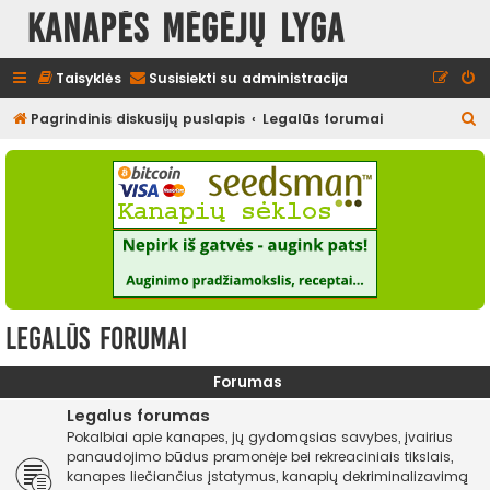
Kanapės mėgėjų lyga
Taisyklės
Susisiekti su administracija
I
Pagrindinis diskusijų puslapis
Legalūs forumai
e
š
k
o
t
i
Legalūs forumai
Forumas
Legalus forumas
Pokalbiai apie kanapes, jų gydomąsias savybes, įvairius
panaudojimo būdus pramonėje bei rekreaciniais tikslais,
kanapes liečiančius įstatymus, kanapių dekriminalizavimą