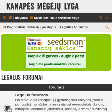
Kanapės mėgėjų lyga
Taisyklės
Susisiekti su administracija
I
Pagrindinis diskusijų puslapis
Legalūs forumai
e
š
k
o
t
i
Legalūs forumai
Forumas
Legalus forumas
Pokalbiai apie kanapes, jų gydomąsias savybes, įvairius
panaudojimo būdus pramonėje bei rekreaciniais tikslais,
kanapes liečiančius įstatymus, kanapių dekriminalizavimą