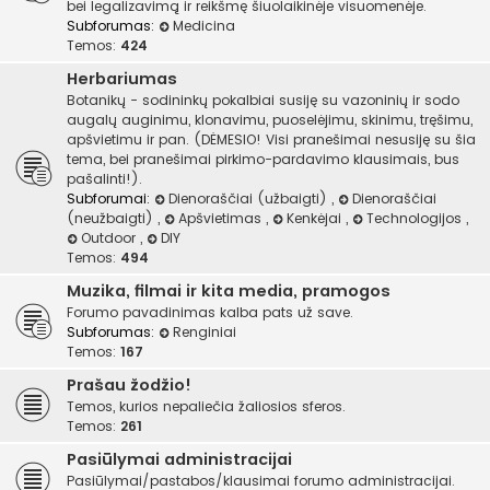
bei legalizavimą ir reikšmę šiuolaikinėje visuomenėje.
Subforumas:
Medicina
Temos:
424
Herbariumas
Botanikų - sodininkų pokalbiai susiję su vazoninių ir sodo
augalų auginimu, klonavimu, puoselėjimu, skinimu, tręšimu,
apšvietimu ir pan. (DĖMESIO! Visi pranešimai nesusiję su šia
tema, bei pranešimai pirkimo-pardavimo klausimais, bus
pašalinti!).
Subforumai:
Dienoraščiai (užbaigti)
,
Dienoraščiai
(neužbaigti)
,
Apšvietimas
,
Kenkėjai
,
Technologijos
,
Outdoor
,
DIY
Temos:
494
Muzika, filmai ir kita media, pramogos
Forumo pavadinimas kalba pats už save.
Subforumas:
Renginiai
Temos:
167
Prašau žodžio!
Temos, kurios nepaliečia žaliosios sferos.
Temos:
261
Pasiūlymai administracijai
Pasiūlymai/pastabos/klausimai forumo administracijai.