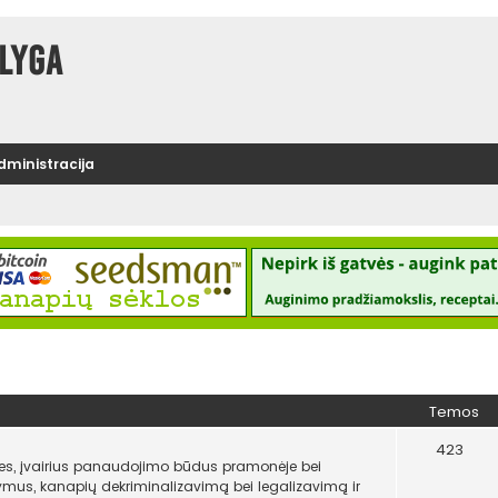
lyga
administracija
Temos
423
es, įvairius panaudojimo būdus pramonėje bei
atymus, kanapių dekriminalizavimą bei legalizavimą ir