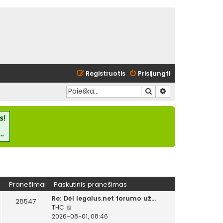
Registruotis
Prisijungti
Ieškoti
Išplėstinė paieška
Pranešimai
Paskutinis pranešimas
Re: Dėl legalus.net forumo už…
28547
P
THC
e
2026-08-01, 08:46