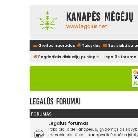
Kanapės mėgėjų 
www.legalus.net
Greitos nuorodos
Taisyklės
Susisiekti su 
Pagrindinis diskusijų puslapis
Legalūs forumai
Legalūs forumai
FORUMAS
Legalus forumas
Pokalbiai apie kanapes, jų gydomąsias savyb
rekreaciniais tikslais, kanapes liečiančius įst