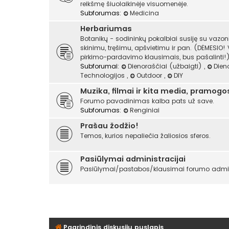
reikšmę šiuolaikinėje visuomenėje.
Subforumas:
Medicina
Herbariumas
Botanikų - sodininkų pokalbiai susiję su vazo
skinimu, tręšimu, apšvietimu ir pan. (DĖMESIO!
pirkimo-pardavimo klausimais, bus pašalinti!)
Subforumai:
Dienoraščiai (užbaigti)
,
Dien
Technologijos
,
Outdoor
,
DIY
Muzika, filmai ir kita media, pramogo
Forumo pavadinimas kalba pats už save.
Subforumas:
Renginiai
Prašau žodžio!
Temos, kurios nepaliečia žaliosios sferos.
Pasiūlymai administracijai
Pasiūlymai/pastabos/klausimai forumo admini
Pagrindinis diskusijų puslapis