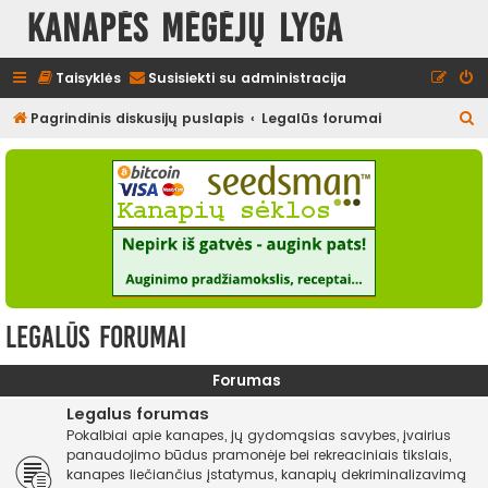
Kanapės mėgėjų lyga
Taisyklės
Susisiekti su administracija
I
Pagrindinis diskusijų puslapis
Legalūs forumai
e
š
k
o
t
i
Legalūs forumai
Forumas
Legalus forumas
Pokalbiai apie kanapes, jų gydomąsias savybes, įvairius
panaudojimo būdus pramonėje bei rekreaciniais tikslais,
kanapes liečiančius įstatymus, kanapių dekriminalizavimą