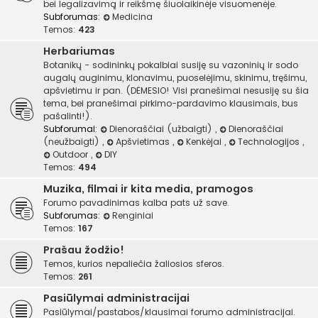
bei legalizavimą ir reikšmę šiuolaikinėje visuomenėje.
Subforumas:
Medicina
Temos:
423
Herbariumas
Botanikų - sodininkų pokalbiai susiję su vazoninių ir sodo
augalų auginimu, klonavimu, puoselėjimu, skinimu, tręšimu,
apšvietimu ir pan. (DĖMESIO! Visi pranešimai nesusiję su šia
tema, bei pranešimai pirkimo-pardavimo klausimais, bus
pašalinti!).
Subforumai:
Dienoraščiai (užbaigti)
,
Dienoraščiai
(neužbaigti)
,
Apšvietimas
,
Kenkėjai
,
Technologijos
,
Outdoor
,
DIY
Temos:
494
Muzika, filmai ir kita media, pramogos
Forumo pavadinimas kalba pats už save.
Subforumas:
Renginiai
Temos:
167
Prašau žodžio!
Temos, kurios nepaliečia žaliosios sferos.
Temos:
261
Pasiūlymai administracijai
Pasiūlymai/pastabos/klausimai forumo administracijai.