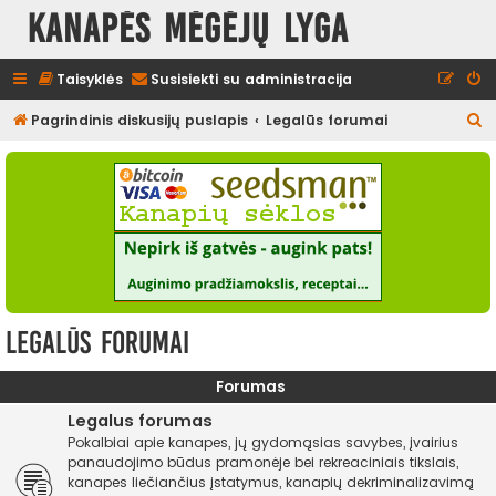
Kanapės mėgėjų lyga
Taisyklės
Susisiekti su administracija
I
Pagrindinis diskusijų puslapis
Legalūs forumai
e
š
k
o
t
i
Legalūs forumai
Forumas
Legalus forumas
Pokalbiai apie kanapes, jų gydomąsias savybes, įvairius
panaudojimo būdus pramonėje bei rekreaciniais tikslais,
kanapes liečiančius įstatymus, kanapių dekriminalizavimą