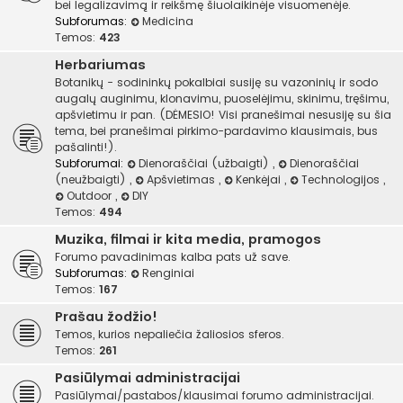
bei legalizavimą ir reikšmę šiuolaikinėje visuomenėje.
Subforumas:
Medicina
Temos:
423
Herbariumas
Botanikų - sodininkų pokalbiai susiję su vazoninių ir sodo
augalų auginimu, klonavimu, puoselėjimu, skinimu, tręšimu,
apšvietimu ir pan. (DĖMESIO! Visi pranešimai nesusiję su šia
tema, bei pranešimai pirkimo-pardavimo klausimais, bus
pašalinti!).
Subforumai:
Dienoraščiai (užbaigti)
,
Dienoraščiai
(neužbaigti)
,
Apšvietimas
,
Kenkėjai
,
Technologijos
,
Outdoor
,
DIY
Temos:
494
Muzika, filmai ir kita media, pramogos
Forumo pavadinimas kalba pats už save.
Subforumas:
Renginiai
Temos:
167
Prašau žodžio!
Temos, kurios nepaliečia žaliosios sferos.
Temos:
261
Pasiūlymai administracijai
Pasiūlymai/pastabos/klausimai forumo administracijai.