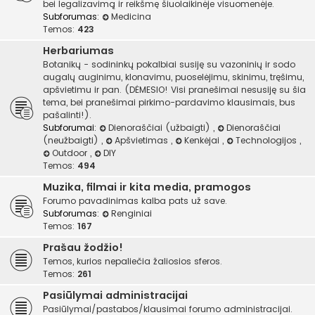
bei legalizavimą ir reikšmę šiuolaikinėje visuomenėje.
Subforumas:
Medicina
Temos:
423
Herbariumas
Botanikų - sodininkų pokalbiai susiję su vazoninių ir sodo
augalų auginimu, klonavimu, puoselėjimu, skinimu, tręšimu,
apšvietimu ir pan. (DĖMESIO! Visi pranešimai nesusiję su šia
tema, bei pranešimai pirkimo-pardavimo klausimais, bus
pašalinti!).
Subforumai:
Dienoraščiai (užbaigti)
,
Dienoraščiai
(neužbaigti)
,
Apšvietimas
,
Kenkėjai
,
Technologijos
,
Outdoor
,
DIY
Temos:
494
Muzika, filmai ir kita media, pramogos
Forumo pavadinimas kalba pats už save.
Subforumas:
Renginiai
Temos:
167
Prašau žodžio!
Temos, kurios nepaliečia žaliosios sferos.
Temos:
261
Pasiūlymai administracijai
Pasiūlymai/pastabos/klausimai forumo administracijai.