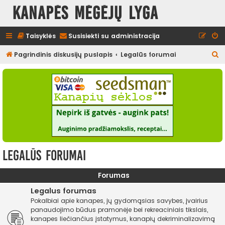
Kanapės mėgėjų lyga
Taisyklės
Susisiekti su administracija
I
Pagrindinis diskusijų puslapis
Legalūs forumai
e
š
k
o
t
i
Legalūs forumai
Forumas
Legalus forumas
Pokalbiai apie kanapes, jų gydomąsias savybes, įvairius
panaudojimo būdus pramonėje bei rekreaciniais tikslais,
kanapes liečiančius įstatymus, kanapių dekriminalizavimą