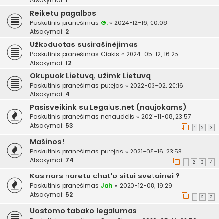
Atsakymai:
1
Reiketu pagalbos
Paskutinis pranešimas
G.
«
2024-12-16, 00:08
Atsakymai:
2
Užkoduotas susirašinėjimas
Paskutinis pranešimas
Ciakis
«
2024-05-12, 16:25
Atsakymai:
12
Okupuok Lietuvą, užimk Lietuvą
Paskutinis pranešimas
putejas
«
2022-03-02, 20:16
Atsakymai:
4
Pasisveikink su Legalus.net (naujokams)
Paskutinis pranešimas
nenaudelis
«
2021-11-08, 23:57
Atsakymai:
53
1
2
3
Mašinos!
Paskutinis pranešimas
putejas
«
2021-08-16, 23:53
Atsakymai:
74
1
2
3
4
Kas nors noretu chat'o sitai svetainei ?
Paskutinis pranešimas
Jah
«
2020-12-08, 19:29
Atsakymai:
52
1
2
3
Uostomo tabako legalumas