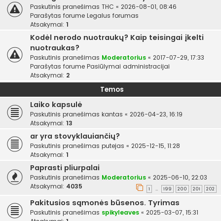
Paskutinis pranešimas
THC
«
2026-08-01, 08:46
Parašytas forume
Legalus forumas
Atsakymai:
1
Kodėl nerodo nuotraukų? Kaip teisingai įkelti
nuotraukas?
Paskutinis pranešimas
Moderatorius
«
2017-07-29, 17:33
Parašytas forume
Pasiūlymai administracijai
Atsakymai:
2
Temos
Laiko kapsulė
Paskutinis pranešimas
kantas
«
2026-04-23, 16:19
Atsakymai:
13
ar yra stovyklauiančių?
Paskutinis pranešimas
putejas
«
2025-12-15, 11:28
Atsakymai:
1
Paprasti pliurpalai
Paskutinis pranešimas
Moderatorius
«
2025-06-10, 22:03
Atsakymai:
4035
1
199
200
201
202
…
Pakitusios sąmonės būsenos. Tyrimas
Paskutinis pranešimas
spikyleaves
«
2025-03-07, 15:31