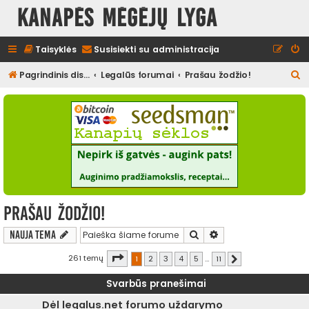
Kanapės mėgėjų lyga
Taisyklės
Susisiekti su administracija
I
Pagrindinis diskusijų puslapis
Legalūs forumai
Prašau žodžio!
e
š
k
o
t
i
Prašau žodžio!
Ieškoti
Išplėstinė paieška
Nauja tema
Puslapis
1
iš
11
261 temų
1
2
3
4
5
…
11
Kitas
Svarbūs pranešimai
Dėl legalus.net forumo uždarymo