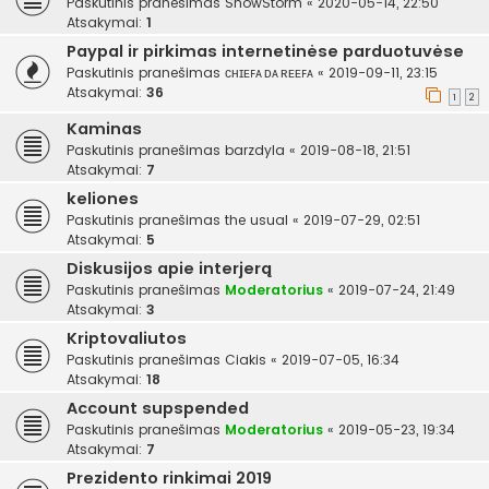
Paskutinis pranešimas
SnowStorm
«
2020-05-14, 22:50
Atsakymai:
1
Paypal ir pirkimas internetinėse parduotuvėse
Paskutinis pranešimas
ᴄʜɪᴇꜰᴀ ᴅᴀ ʀᴇᴇꜰᴀ
«
2019-09-11, 23:15
Atsakymai:
36
1
2
Kaminas
Paskutinis pranešimas
barzdyla
«
2019-08-18, 21:51
Atsakymai:
7
keliones
Paskutinis pranešimas
the usual
«
2019-07-29, 02:51
Atsakymai:
5
Diskusijos apie interjerą
Paskutinis pranešimas
Moderatorius
«
2019-07-24, 21:49
Atsakymai:
3
Kriptovaliutos
Paskutinis pranešimas
Ciakis
«
2019-07-05, 16:34
Atsakymai:
18
Account supspended
Paskutinis pranešimas
Moderatorius
«
2019-05-23, 19:34
Atsakymai:
7
Prezidento rinkimai 2019