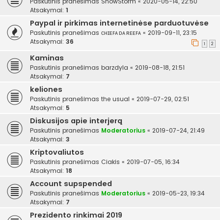
Paskutinis pranešimas
SnowStorm
«
2020-05-14, 22:50
Atsakymai:
1
Paypal ir pirkimas internetinėse parduotuvėse
Paskutinis pranešimas
ᴄʜɪᴇꜰᴀ ᴅᴀ ʀᴇᴇꜰᴀ
«
2019-09-11, 23:15
Atsakymai:
36
1
2
Kaminas
Paskutinis pranešimas
barzdyla
«
2019-08-18, 21:51
Atsakymai:
7
keliones
Paskutinis pranešimas
the usual
«
2019-07-29, 02:51
Atsakymai:
5
Diskusijos apie interjerą
Paskutinis pranešimas
Moderatorius
«
2019-07-24, 21:49
Atsakymai:
3
Kriptovaliutos
Paskutinis pranešimas
Ciakis
«
2019-07-05, 16:34
Atsakymai:
18
Account supspended
Paskutinis pranešimas
Moderatorius
«
2019-05-23, 19:34
Atsakymai:
7
Prezidento rinkimai 2019