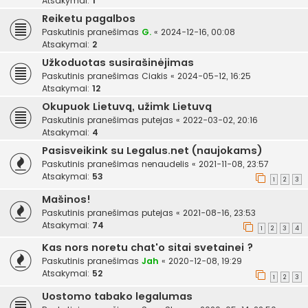
Atsakymai:
1
Reiketu pagalbos
Paskutinis pranešimas
G.
«
2024-12-16, 00:08
Atsakymai:
2
Užkoduotas susirašinėjimas
Paskutinis pranešimas
Ciakis
«
2024-05-12, 16:25
Atsakymai:
12
Okupuok Lietuvą, užimk Lietuvą
Paskutinis pranešimas
putejas
«
2022-03-02, 20:16
Atsakymai:
4
Pasisveikink su Legalus.net (naujokams)
Paskutinis pranešimas
nenaudelis
«
2021-11-08, 23:57
Atsakymai:
53
1
2
3
Mašinos!
Paskutinis pranešimas
putejas
«
2021-08-16, 23:53
Atsakymai:
74
1
2
3
4
Kas nors noretu chat'o sitai svetainei ?
Paskutinis pranešimas
Jah
«
2020-12-08, 19:29
Atsakymai:
52
1
2
3
Uostomo tabako legalumas