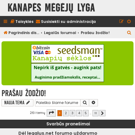
Kanapės mėgėjų lyga
Taisyklės
Susisiekti su administracija
I
Pagrindinis diskusijų puslapis
Legalūs forumai
Prašau žodžio!
e
š
k
o
t
i
Prašau žodžio!
Ieškoti
Išplėstinė paieška
Nauja tema
Puslapis
1
iš
11
261 temų
1
2
3
4
5
…
11
Kitas
Svarbūs pranešimai
Dėl legalus.net forumo uždarymo