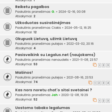
Atsakymai:
1
Reiketu pagalbos
Paskutinis pranešimas
G.
«
2024-12-16, 00:08
Atsakymai:
2
Užkoduotas susirašinėjimas
Paskutinis pranešimas
Ciakis
«
2024-05-12, 16:25
Atsakymai:
12
Okupuok Lietuvą, užimk Lietuvą
Paskutinis pranešimas
putejas
«
2022-03-02, 20:16
Atsakymai:
4
Pasisveikink su Legalus.net (naujokams)
Paskutinis pranešimas
nenaudelis
«
2021-11-08, 23:57
Atsakymai:
53
1
2
3
Mašinos!
Paskutinis pranešimas
putejas
«
2021-08-16, 23:53
Atsakymai:
74
1
2
3
4
Kas nors noretu chat'o sitai svetainei ?
Paskutinis pranešimas
Jah
«
2020-12-08, 19:29
Atsakymai:
52
1
2
3
Uostomo tabako legalumas