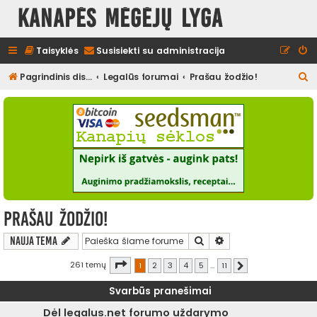
Kanapės mėgėjų lyga
Taisyklės
Susisiekti su administracija
I
Pagrindinis diskusijų puslapis
Legalūs forumai
Prašau žodžio!
e
š
k
o
t
i
Prašau žodžio!
Ieškoti
Išplėstinė paieška
Nauja tema
Puslapis
1
iš
11
261 temų
1
2
3
4
5
…
11
Kitas
Svarbūs pranešimai
Dėl legalus.net forumo uždarymo