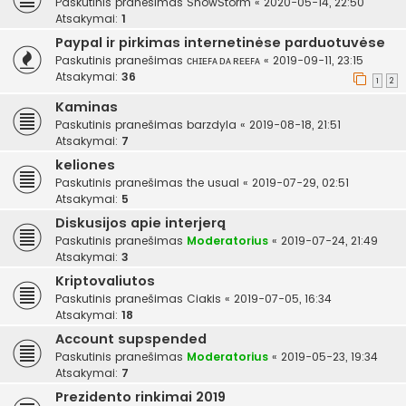
Paskutinis pranešimas
SnowStorm
«
2020-05-14, 22:50
Atsakymai:
1
Paypal ir pirkimas internetinėse parduotuvėse
Paskutinis pranešimas
ᴄʜɪᴇꜰᴀ ᴅᴀ ʀᴇᴇꜰᴀ
«
2019-09-11, 23:15
Atsakymai:
36
1
2
Kaminas
Paskutinis pranešimas
barzdyla
«
2019-08-18, 21:51
Atsakymai:
7
keliones
Paskutinis pranešimas
the usual
«
2019-07-29, 02:51
Atsakymai:
5
Diskusijos apie interjerą
Paskutinis pranešimas
Moderatorius
«
2019-07-24, 21:49
Atsakymai:
3
Kriptovaliutos
Paskutinis pranešimas
Ciakis
«
2019-07-05, 16:34
Atsakymai:
18
Account supspended
Paskutinis pranešimas
Moderatorius
«
2019-05-23, 19:34
Atsakymai:
7
Prezidento rinkimai 2019