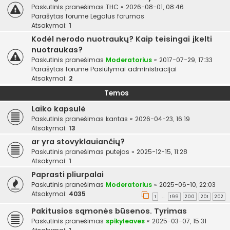
Paskutinis pranešimas
THC
«
2026-08-01, 08:46
Parašytas forume
Legalus forumas
Atsakymai:
1
Kodėl nerodo nuotraukų? Kaip teisingai įkelti
nuotraukas?
Paskutinis pranešimas
Moderatorius
«
2017-07-29, 17:33
Parašytas forume
Pasiūlymai administracijai
Atsakymai:
2
Temos
Laiko kapsulė
Paskutinis pranešimas
kantas
«
2026-04-23, 16:19
Atsakymai:
13
ar yra stovyklauiančių?
Paskutinis pranešimas
putejas
«
2025-12-15, 11:28
Atsakymai:
1
Paprasti pliurpalai
Paskutinis pranešimas
Moderatorius
«
2025-06-10, 22:03
Atsakymai:
4035
1
199
200
201
202
…
Pakitusios sąmonės būsenos. Tyrimas
Paskutinis pranešimas
spikyleaves
«
2025-03-07, 15:31