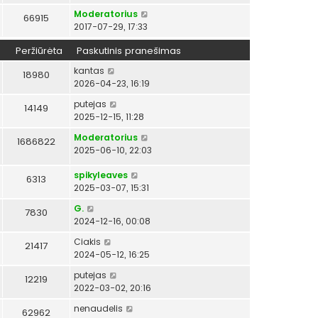
Moderatorius
66915
2017-07-29, 17:33
Peržiūrėta
Paskutinis pranešimas
kantas
18980
2026-04-23, 16:19
putejas
14149
2025-12-15, 11:28
Moderatorius
1686822
2025-06-10, 22:03
spikyleaves
6313
2025-03-07, 15:31
G.
7830
2024-12-16, 00:08
Ciakis
21417
2024-05-12, 16:25
putejas
12219
2022-03-02, 20:16
nenaudelis
62962