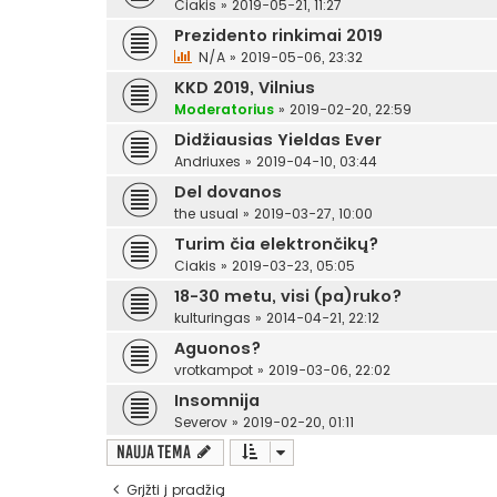
Ciakis
»
2019-05-21, 11:27
Prezidento rinkimai 2019
N/A
»
2019-05-06, 23:32
KKD 2019, Vilnius
Moderatorius
»
2019-02-20, 22:59
Didžiausias Yieldas Ever
Andriuxes
»
2019-04-10, 03:44
Del dovanos
the usual
»
2019-03-27, 10:00
Turim čia elektrončikų?
Ciakis
»
2019-03-23, 05:05
18-30 metu, visi (pa)ruko?
kulturingas
»
2014-04-21, 22:12
Aguonos?
vrotkampot
»
2019-03-06, 22:02
Insomnija
Severov
»
2019-02-20, 01:11
Nauja tema
Grįžti į pradžią