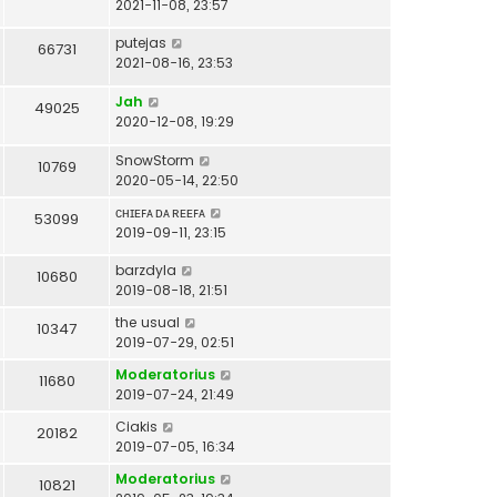
2021-11-08, 23:57
putejas
66731
2021-08-16, 23:53
Jah
49025
2020-12-08, 19:29
SnowStorm
10769
2020-05-14, 22:50
ᴄʜɪᴇꜰᴀ ᴅᴀ ʀᴇᴇꜰᴀ
53099
2019-09-11, 23:15
barzdyla
10680
2019-08-18, 21:51
the usual
10347
2019-07-29, 02:51
Moderatorius
11680
2019-07-24, 21:49
Ciakis
20182
2019-07-05, 16:34
Moderatorius
10821