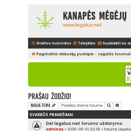
Kanapės mėgėjų 
www.legalus.net
Greitos nuorodos
Taisyklės
Susisiekti su 
Pagrindinis diskusijų puslapis
Legalūs forumai
Prašau žodžio!
Ieškoti
Išplės
Nauja tema
SVARBŪS PRANEŠIMAI
Dėl legalus.net forumo uždarymo
adminas
»
2026-08-01, 02:38
» forume
Legalu