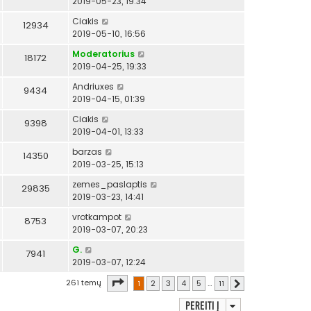
2019-05-23, 19:34
Ciakis
12934
2019-05-10, 16:56
Moderatorius
18172
2019-04-25, 19:33
Andriuxes
9434
2019-04-15, 01:39
Ciakis
9398
2019-04-01, 13:33
barzas
14350
2019-03-25, 15:13
zemes_paslaptis
29835
2019-03-23, 14:41
vrotkampot
8753
2019-03-07, 20:23
G.
7941
2019-03-07, 12:24
Puslapis
1
iš
11
261 temų
1
2
3
4
5
…
11
Kitas
Pereiti į