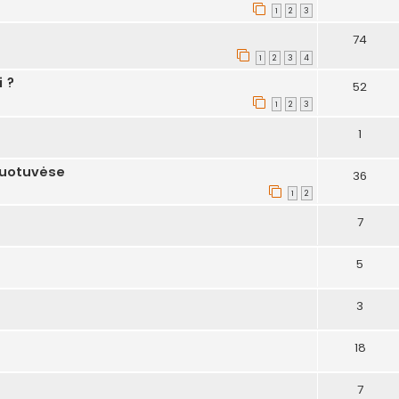
1
2
3
74
1
2
3
4
i ?
52
1
2
3
1
rduotuvėse
36
1
2
7
5
3
18
7