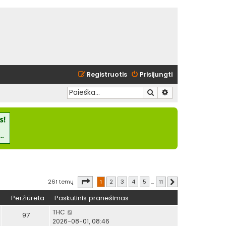
Registruotis
Prisijungti
Ieškoti
Išplėstinė paieška
Puslapis
1
iš
11
261 temų
1
2
3
4
5
…
11
Kitas
Peržiūrėta
Paskutinis pranešimas
THC
97
2026-08-01, 08:46