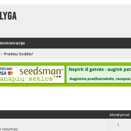
lyga
administracija
Prašau žodžio!
tinė paieška
Atsakymai
1
s forumas