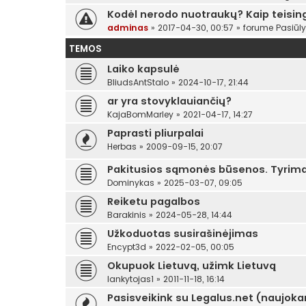
Kodėl nerodo nuotraukų? Kaip teising
adminas
»
2017-04-30, 00:57
» forume
Pasiūl
TEMOS
Laiko kapsulė
BliudsAntStalo
»
2024-10-17, 21:44
ar yra stovyklauiančių?
KajaBomMarley
»
2021-04-17, 14:27
Paprasti pliurpalai
Herbas
»
2009-09-15, 20:07
Pakitusios sąmonės būsenos. Tyrim
Dominykas
»
2025-03-07, 09:05
Reiketu pagalbos
Barakinis
»
2024-05-28, 14:44
Užkoduotas susirašinėjimas
Encypt3d
»
2022-02-05, 00:05
Okupuok Lietuvą, užimk Lietuvą
lankytojas1
»
2011-11-18, 16:14
Pasisveikink su Legalus.net (naujok