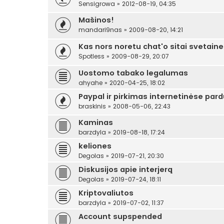
Sensigrowa
»
2012-08-19, 04:35
Mašinos!
mandari9nas
»
2009-08-20, 14:21
Kas nors noretu chat'o sitai svetaine
Spotless
»
2009-08-29, 20:07
Uostomo tabako legalumas
ahyahe
»
2020-04-25, 18:02
Paypal ir pirkimas internetinėse pa
braskinis
»
2008-05-06, 22:43
Kaminas
barzdyla
»
2019-08-18, 17:24
keliones
Degolas
»
2019-07-21, 20:30
Diskusijos apie interjerą
Degolas
»
2019-07-24, 18:11
Kriptovaliutos
barzdyla
»
2019-07-02, 11:37
Account supspended