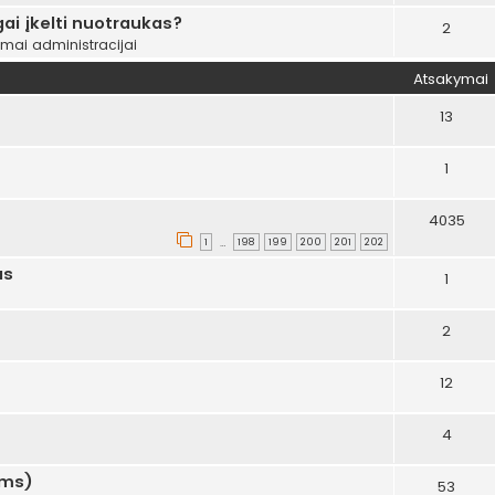
ai įkelti nuotraukas?
2
ymai administracijai
Atsakymai
13
1
4035
1
198
199
200
201
202
…
as
1
2
12
4
ams)
53