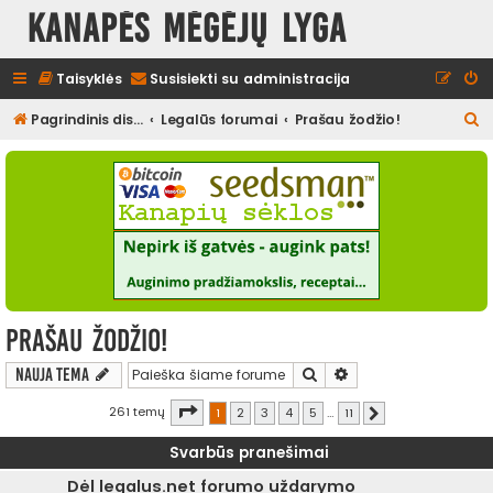
Kanapės mėgėjų lyga
Taisyklės
Susisiekti su administracija
I
Pagrindinis diskusijų puslapis
Legalūs forumai
Prašau žodžio!
e
š
k
o
t
i
Prašau žodžio!
Ieškoti
Išplėstinė paieška
Nauja tema
Puslapis
1
iš
11
261 temų
1
2
3
4
5
…
11
Kitas
Svarbūs pranešimai
Dėl legalus.net forumo uždarymo