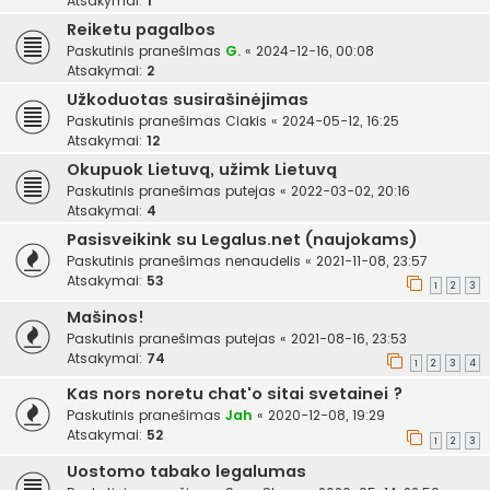
Atsakymai:
1
Reiketu pagalbos
Paskutinis pranešimas
G.
«
2024-12-16, 00:08
Atsakymai:
2
Užkoduotas susirašinėjimas
Paskutinis pranešimas
Ciakis
«
2024-05-12, 16:25
Atsakymai:
12
Okupuok Lietuvą, užimk Lietuvą
Paskutinis pranešimas
putejas
«
2022-03-02, 20:16
Atsakymai:
4
Pasisveikink su Legalus.net (naujokams)
Paskutinis pranešimas
nenaudelis
«
2021-11-08, 23:57
Atsakymai:
53
1
2
3
Mašinos!
Paskutinis pranešimas
putejas
«
2021-08-16, 23:53
Atsakymai:
74
1
2
3
4
Kas nors noretu chat'o sitai svetainei ?
Paskutinis pranešimas
Jah
«
2020-12-08, 19:29
Atsakymai:
52
1
2
3
Uostomo tabako legalumas