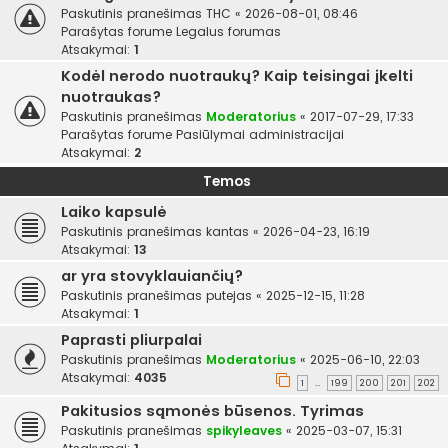
Paskutinis pranešimas
THC
«
2026-08-01, 08:46
Parašytas forume
Legalus forumas
Atsakymai:
1
Kodėl nerodo nuotraukų? Kaip teisingai įkelti
nuotraukas?
Paskutinis pranešimas
Moderatorius
«
2017-07-29, 17:33
Parašytas forume
Pasiūlymai administracijai
Atsakymai:
2
Temos
Laiko kapsulė
Paskutinis pranešimas
kantas
«
2026-04-23, 16:19
Atsakymai:
13
ar yra stovyklauiančių?
Paskutinis pranešimas
putejas
«
2025-12-15, 11:28
Atsakymai:
1
Paprasti pliurpalai
Paskutinis pranešimas
Moderatorius
«
2025-06-10, 22:03
Atsakymai:
4035
1
199
200
201
202
…
Pakitusios sąmonės būsenos. Tyrimas
Paskutinis pranešimas
spikyleaves
«
2025-03-07, 15:31