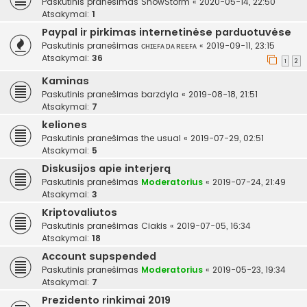
Paskutinis pranešimas
SnowStorm
«
2020-05-14, 22:50
Atsakymai:
1
Paypal ir pirkimas internetinėse parduotuvėse
Paskutinis pranešimas
ᴄʜɪᴇꜰᴀ ᴅᴀ ʀᴇᴇꜰᴀ
«
2019-09-11, 23:15
Atsakymai:
36
1
2
Kaminas
Paskutinis pranešimas
barzdyla
«
2019-08-18, 21:51
Atsakymai:
7
keliones
Paskutinis pranešimas
the usual
«
2019-07-29, 02:51
Atsakymai:
5
Diskusijos apie interjerą
Paskutinis pranešimas
Moderatorius
«
2019-07-24, 21:49
Atsakymai:
3
Kriptovaliutos
Paskutinis pranešimas
Ciakis
«
2019-07-05, 16:34
Atsakymai:
18
Account supspended
Paskutinis pranešimas
Moderatorius
«
2019-05-23, 19:34
Atsakymai:
7
Prezidento rinkimai 2019