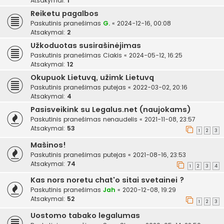
Atsakymai:
1
Reiketu pagalbos
Paskutinis pranešimas
G.
«
2024-12-16, 00:08
Atsakymai:
2
Užkoduotas susirašinėjimas
Paskutinis pranešimas
Ciakis
«
2024-05-12, 16:25
Atsakymai:
12
Okupuok Lietuvą, užimk Lietuvą
Paskutinis pranešimas
putejas
«
2022-03-02, 20:16
Atsakymai:
4
Pasisveikink su Legalus.net (naujokams)
Paskutinis pranešimas
nenaudelis
«
2021-11-08, 23:57
Atsakymai:
53
1
2
3
Mašinos!
Paskutinis pranešimas
putejas
«
2021-08-16, 23:53
Atsakymai:
74
1
2
3
4
Kas nors noretu chat'o sitai svetainei ?
Paskutinis pranešimas
Jah
«
2020-12-08, 19:29
Atsakymai:
52
1
2
3
Uostomo tabako legalumas