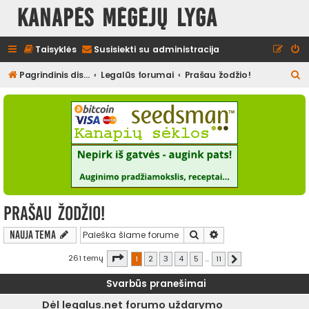
Kanapės mėgėjų lyga
Taisyklės
Susisiekti su administracija
I
Pagrindinis diskusijų puslapis
Legalūs forumai
Prašau žodžio!
e
š
k
o
t
i
Prašau žodžio!
Ieškoti
Išplėstinė paieška
Nauja tema
Puslapis
1
iš
11
261 temų
1
2
3
4
5
…
11
Kitas
Svarbūs pranešimai
Dėl legalus.net forumo uždarymo