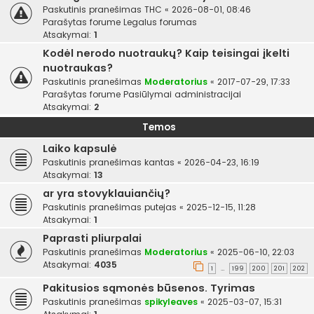
Paskutinis pranešimas
THC
«
2026-08-01, 08:46
Parašytas forume
Legalus forumas
Atsakymai:
1
Kodėl nerodo nuotraukų? Kaip teisingai įkelti
nuotraukas?
Paskutinis pranešimas
Moderatorius
«
2017-07-29, 17:33
Parašytas forume
Pasiūlymai administracijai
Atsakymai:
2
Temos
Laiko kapsulė
Paskutinis pranešimas
kantas
«
2026-04-23, 16:19
Atsakymai:
13
ar yra stovyklauiančių?
Paskutinis pranešimas
putejas
«
2025-12-15, 11:28
Atsakymai:
1
Paprasti pliurpalai
Paskutinis pranešimas
Moderatorius
«
2025-06-10, 22:03
Atsakymai:
4035
1
199
200
201
202
…
Pakitusios sąmonės būsenos. Tyrimas
Paskutinis pranešimas
spikyleaves
«
2025-03-07, 15:31