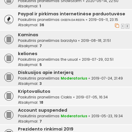
Paskutinis pranešimas
SnowStorm
«
2020-05-14, 22:50
Atsakymai:
1
Paypal ir pirkimas internetinėse parduotuvėse
Paskutinis pranešimas
ᴄʜɪᴇꜰᴀ ᴅᴀ ʀᴇᴇꜰᴀ
«
2019-09-11, 23:15
Atsakymai:
36
1
2
Kaminas
Paskutinis pranešimas
barzdyla
«
2019-08-18, 21:51
Atsakymai:
7
keliones
Paskutinis pranešimas
the usual
«
2019-07-29, 02:51
Atsakymai:
5
Diskusijos apie interjerą
Paskutinis pranešimas
Moderatorius
«
2019-07-24, 21:49
Atsakymai:
3
Kriptovaliutos
Paskutinis pranešimas
Ciakis
«
2019-07-05, 16:34
Atsakymai:
18
Account supspended
Paskutinis pranešimas
Moderatorius
«
2019-05-23, 19:34
Atsakymai:
7
Prezidento rinkimai 2019