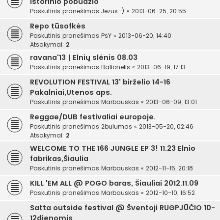
istorinio pobūdžio
Paskutinis pranešimas
Jezus :)
«
2013-06-25, 20:55
Repo tūsofkės
Paskutinis pranešimas
PsY
«
2013-06-20, 14:40
Atsakymai:
2
ravana'13 | Elnių slėnis 08.03
Paskutinis pranešimas
Balionėlis
«
2013-06-19, 17:13
REVOLUTION FESTIVAL 13' birželio 14-16
Pakalniai,Utenos aps.
Paskutinis pranešimas
Marbauskas
«
2013-06-09, 13:01
Reggae/DUB festivaliai europoje.
Paskutinis pranešimas
2bulumas
«
2013-05-20, 02:46
Atsakymai:
2
WELCOME TO THE 166 JUNGLE EP 3! 11.23 Elnio
fabrikas,Šiaulia
Paskutinis pranešimas
Marbauskas
«
2012-11-15, 20:18
KILL 'EM ALL @ POGO baras, Šiauliai 2012.11.09
Paskutinis pranešimas
Marbauskas
«
2012-10-10, 16:52
Satta outside festival @ Šventoji RUGPJŪČIO 10-
12dienomis