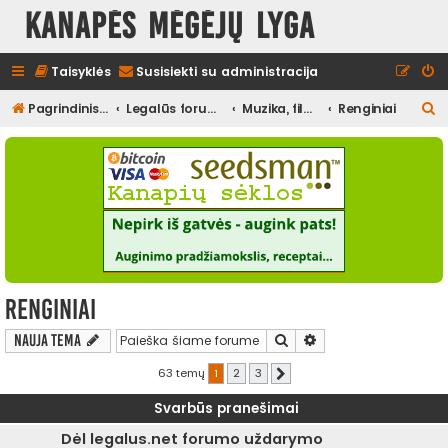
Kanapės mėgėjų lyga
Taisyklės
Susisiekti su administracija
I
Pagrindinis diskusijų puslapis
Legalūs forumai
Muzika, filmai ir kita media, pramogos
Renginiai
e
š
k
o
t
i
Renginiai
Ieškoti
Išplėstinė paieška
Nauja tema
63 temų
1
2
3
Kitas
Svarbūs pranešimai
Dėl legalus.net forumo uždarymo