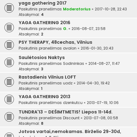
yaga gathering 2017
Paskutinis pranešimas
Moderatorius
«
2017-10-28, 22:43
Atsakymai:
4
YAGA GATHERING 2016
Paskutinis pranešimas
G.
«
2016-08-07, 23:58
Atsakymai:
2
PSY THERAPY, 48cechas, Vilnius
Paskutinis pranešimas
avalon
«
2016-01-30, 20:43
Saulėtosios Naktys
Paskutinis pranešimas
Sodininkas
«
2014-08-27, 11:47
Atsakymai:
3
Rastadienis Vilnius LOFT
Paskutinis pranešimas
uodz
«
2014-04-30, 19:42
Atsakymai:
1
YAGA GATHERING 2013
Paskutinis pranešimas
dzenkutcu
«
2013-07-19, 10:06
TUNDRA'13 – DEŠIMTMETIS! Liepos 11-14d.
Paskutinis pranešimas
Discount
«
2013-07-08, 00:58
Atsakymai:
8
Jotvos vartai,nemokamas. Birželio 29-30d,