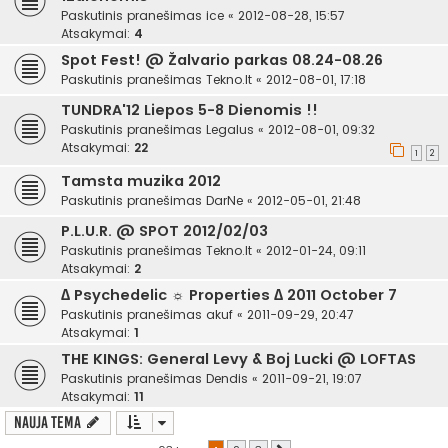
Paskutinis pranešimas
ice
«
2012-08-28, 15:57
Atsakymai:
4
Spot Fest! @ Žalvario parkas 08.24-08.26
Paskutinis pranešimas
Tekno.lt
«
2012-08-01, 17:18
TUNDRA'12 Liepos 5-8 Dienomis !!
Paskutinis pranešimas
Legalus
«
2012-08-01, 09:32
Atsakymai:
22
1
2
Tamsta muzika 2012
Paskutinis pranešimas
DarNe
«
2012-05-01, 21:48
P.L.U.R. @ SPOT 2012/02/03
Paskutinis pranešimas
Tekno.lt
«
2012-01-24, 09:11
Atsakymai:
2
∆ Psychedelic ☼ Properties ∆ 2011 October 7
Paskutinis pranešimas
akuf
«
2011-09-29, 20:47
Atsakymai:
1
THE KINGS: General Levy & Boj Lucki @ LOFTAS
Paskutinis pranešimas
Dendis
«
2011-09-21, 19:07
Atsakymai:
11
Nauja tema