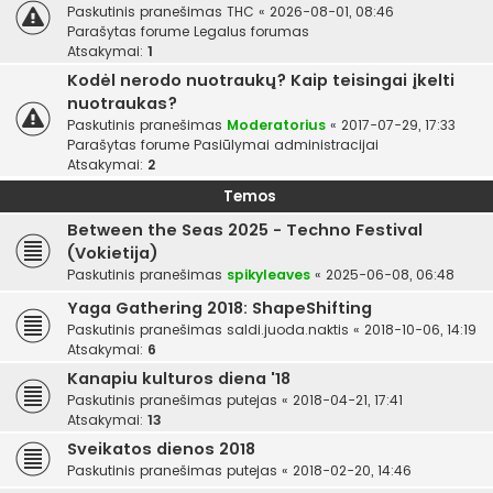
Paskutinis pranešimas
THC
«
2026-08-01, 08:46
Parašytas forume
Legalus forumas
Atsakymai:
1
Kodėl nerodo nuotraukų? Kaip teisingai įkelti
nuotraukas?
Paskutinis pranešimas
Moderatorius
«
2017-07-29, 17:33
Parašytas forume
Pasiūlymai administracijai
Atsakymai:
2
Temos
Between the Seas 2025 - Techno Festival
(Vokietija)
Paskutinis pranešimas
spikyleaves
«
2025-06-08, 06:48
Yaga Gathering 2018: ShapeShifting
Paskutinis pranešimas
saldi.juoda.naktis
«
2018-10-06, 14:19
Atsakymai:
6
Kanapiu kulturos diena '18
Paskutinis pranešimas
putejas
«
2018-04-21, 17:41
Atsakymai:
13
Sveikatos dienos 2018
Paskutinis pranešimas
putejas
«
2018-02-20, 14:46