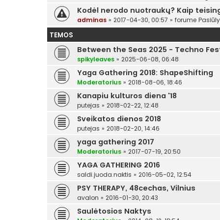
Kodėl nerodo nuotraukų? Kaip teising
adminas
»
2017-04-30, 00:57
» forume
Pasiūl
TEMOS
Between the Seas 2025 - Techno Festi
spikyleaves
»
2025-06-08, 06:48
Yaga Gathering 2018: ShapeShifting
Moderatorius
»
2018-08-06, 18:46
Kanapiu kulturos diena '18
putejas
»
2018-02-22, 12:48
Sveikatos dienos 2018
putejas
»
2018-02-20, 14:46
yaga gathering 2017
Moderatorius
»
2017-07-19, 20:50
YAGA GATHERING 2016
saldi.juoda.naktis
»
2016-05-02, 12:54
PSY THERAPY, 48cechas, Vilnius
avalon
»
2016-01-30, 20:43
Saulėtosios Naktys