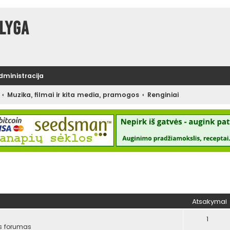
lyga
administracija
Muzika, filmai ir kita media, pramogos
Renginiai
tinė paieška
Atsakymai
1
s forumas