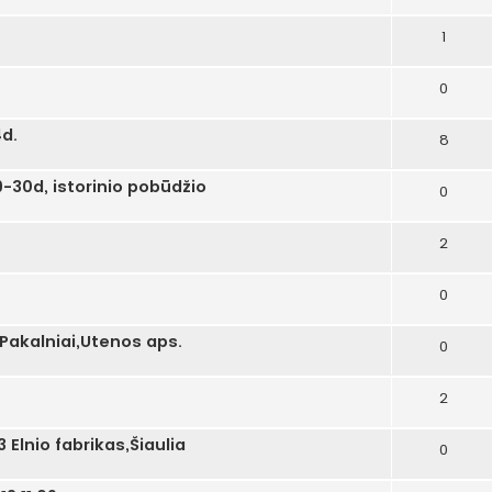
1
0
4d.
8
-30d, istorinio pobūdžio
0
2
0
 Pakalniai,Utenos aps.
0
2
 Elnio fabrikas,Šiaulia
0