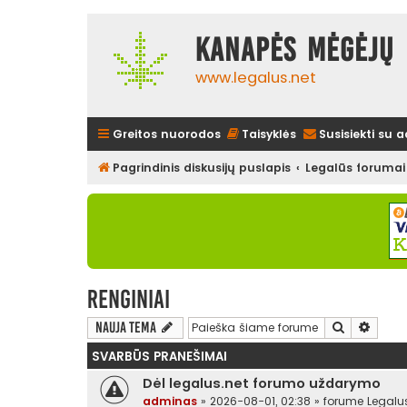
Kanapės mėgėjų 
www.legalus.net
Greitos nuorodos
Taisyklės
Susisiekti su 
Pagrindinis diskusijų puslapis
Legalūs forumai
Renginiai
Ieškoti
Išplės
Nauja tema
SVARBŪS PRANEŠIMAI
Dėl legalus.net forumo uždarymo
adminas
»
2026-08-01, 02:38
» forume
Legalu