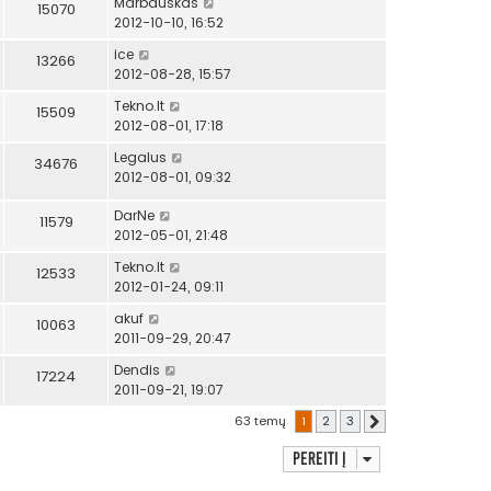
Marbauskas
15070
2012-10-10, 16:52
ice
13266
2012-08-28, 15:57
Tekno.lt
15509
2012-08-01, 17:18
Legalus
34676
2012-08-01, 09:32
DarNe
11579
2012-05-01, 21:48
Tekno.lt
12533
2012-01-24, 09:11
akuf
10063
2011-09-29, 20:47
Dendis
17224
2011-09-21, 19:07
63 temų
1
2
3
Kitas
Pereiti į