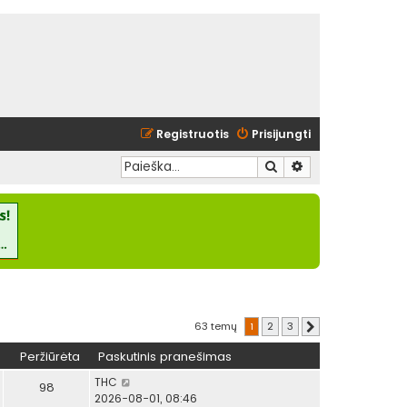
Registruotis
Prisijungti
Ieškoti
Išplėstinė paieška
63 temų
1
2
3
Kitas
Peržiūrėta
Paskutinis pranešimas
THC
98
2026-08-01, 08:46