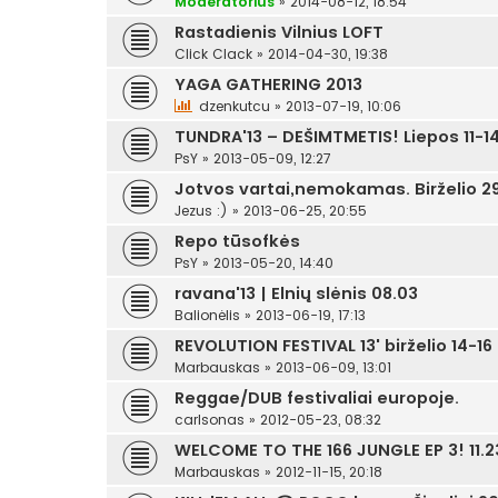
Moderatorius
»
2014-08-12, 18:54
Rastadienis Vilnius LOFT
Click Clack
»
2014-04-30, 19:38
YAGA GATHERING 2013
dzenkutcu
»
2013-07-19, 10:06
TUNDRA'13 – DEŠIMTMETIS! Liepos 11-1
PsY
»
2013-05-09, 12:27
Jotvos vartai,nemokamas. Birželio 29
Jezus :)
»
2013-06-25, 20:55
Repo tūsofkės
PsY
»
2013-05-20, 14:40
ravana'13 | Elnių slėnis 08.03
Balionėlis
»
2013-06-19, 17:13
REVOLUTION FESTIVAL 13' birželio 14-16
Marbauskas
»
2013-06-09, 13:01
Reggae/DUB festivaliai europoje.
carlsonas
»
2012-05-23, 08:32
WELCOME TO THE 166 JUNGLE EP 3! 11.23
Marbauskas
»
2012-11-15, 20:18