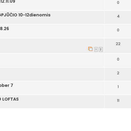
2.11.09
0
UGPJŪČIO 10-12dienomis
4
8.26
0
22
1
2
0
2
ober 7
1
@ LOFTAS
11