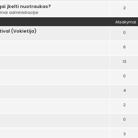
ai įkelti nuotraukas?
2
ymai administracijai
Atsakymai
val (Vokietija)
0
6
13
0
4
2
0
3