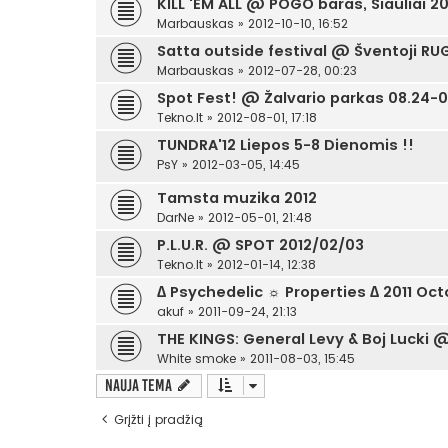
KILL 'EM ALL @ POGO baras, Šiauliai 201
Marbauskas
»
2012-10-10, 16:52
Satta outside festival @ Šventoji R
Marbauskas
»
2012-07-28, 00:23
Spot Fest! @ Žalvario parkas 08.24-0
Tekno.lt
»
2012-08-01, 17:18
TUNDRA'12 Liepos 5-8 Dienomis !!
PsY
»
2012-03-05, 14:45
Tamsta muzika 2012
DarNe
»
2012-05-01, 21:48
P.L.U.R. @ SPOT 2012/02/03
Tekno.lt
»
2012-01-14, 12:38
∆ Psychedelic ☼ Properties ∆ 2011 Oct
akuf
»
2011-09-24, 21:13
THE KINGS: General Levy & Boj Lucki 
White smoke
»
2011-08-03, 15:45
Nauja tema
Grįžti į pradžią