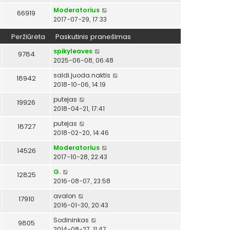
Moderatorius
66919
2017-07-29, 17:33
Peržiūrėta
Paskutinis pranešimas
spikyleaves
9784
2025-06-08, 06:48
saldi.juoda.naktis
18942
2018-10-06, 14:19
putejas
19926
2018-04-21, 17:41
putejas
18727
2018-02-20, 14:46
Moderatorius
14526
2017-10-28, 22:43
G.
12825
2016-08-07, 23:58
avalon
17910
2016-01-30, 20:43
Sodininkas
9805
2014-08-27, 11:47