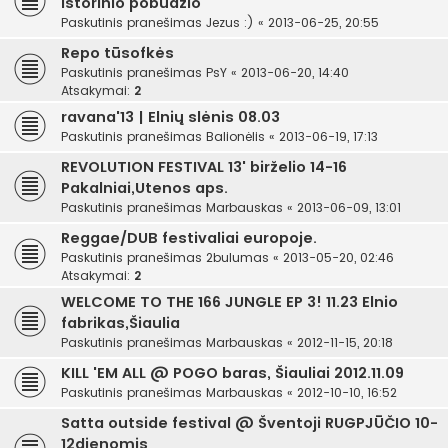
istorinio pobūdžio
Paskutinis pranešimas
Jezus :)
«
2013-06-25, 20:55
Repo tūsofkės
Paskutinis pranešimas
PsY
«
2013-06-20, 14:40
Atsakymai:
2
ravana'13 | Elnių slėnis 08.03
Paskutinis pranešimas
Balionėlis
«
2013-06-19, 17:13
REVOLUTION FESTIVAL 13' birželio 14-16
Pakalniai,Utenos aps.
Paskutinis pranešimas
Marbauskas
«
2013-06-09, 13:01
Reggae/DUB festivaliai europoje.
Paskutinis pranešimas
2bulumas
«
2013-05-20, 02:46
Atsakymai:
2
WELCOME TO THE 166 JUNGLE EP 3! 11.23 Elnio
fabrikas,Šiaulia
Paskutinis pranešimas
Marbauskas
«
2012-11-15, 20:18
KILL 'EM ALL @ POGO baras, Šiauliai 2012.11.09
Paskutinis pranešimas
Marbauskas
«
2012-10-10, 16:52
Satta outside festival @ Šventoji RUGPJŪČIO 10-
12dienomis