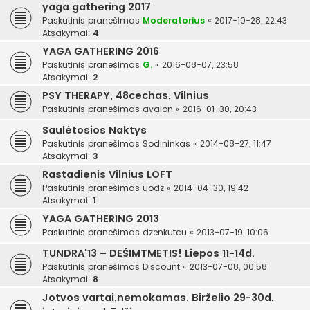
yaga gathering 2017
Paskutinis pranešimas
Moderatorius
«
2017-10-28, 22:43
Atsakymai:
4
YAGA GATHERING 2016
Paskutinis pranešimas
G.
«
2016-08-07, 23:58
Atsakymai:
2
PSY THERAPY, 48cechas, Vilnius
Paskutinis pranešimas
avalon
«
2016-01-30, 20:43
Saulėtosios Naktys
Paskutinis pranešimas
Sodininkas
«
2014-08-27, 11:47
Atsakymai:
3
Rastadienis Vilnius LOFT
Paskutinis pranešimas
uodz
«
2014-04-30, 19:42
Atsakymai:
1
YAGA GATHERING 2013
Paskutinis pranešimas
dzenkutcu
«
2013-07-19, 10:06
TUNDRA'13 – DEŠIMTMETIS! Liepos 11-14d.
Paskutinis pranešimas
Discount
«
2013-07-08, 00:58
Atsakymai:
8
Jotvos vartai,nemokamas. Birželio 29-30d,