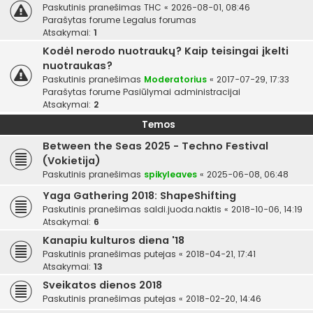
Paskutinis pranešimas
THC
«
2026-08-01, 08:46
Parašytas forume
Legalus forumas
Atsakymai:
1
Kodėl nerodo nuotraukų? Kaip teisingai įkelti
nuotraukas?
Paskutinis pranešimas
Moderatorius
«
2017-07-29, 17:33
Parašytas forume
Pasiūlymai administracijai
Atsakymai:
2
Temos
Between the Seas 2025 - Techno Festival
(Vokietija)
Paskutinis pranešimas
spikyleaves
«
2025-06-08, 06:48
Yaga Gathering 2018: ShapeShifting
Paskutinis pranešimas
saldi.juoda.naktis
«
2018-10-06, 14:19
Atsakymai:
6
Kanapiu kulturos diena '18
Paskutinis pranešimas
putejas
«
2018-04-21, 17:41
Atsakymai:
13
Sveikatos dienos 2018
Paskutinis pranešimas
putejas
«
2018-02-20, 14:46