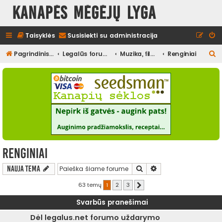
Kanapės mėgėjų lyga
Taisyklės
Susisiekti su administracija
I
Pagrindinis diskusijų puslapis
Legalūs forumai
Muzika, filmai ir kita media, pramogos
Renginiai
e
š
k
o
t
i
Renginiai
Ieškoti
Išplėstinė paieška
Nauja tema
63 temų
1
2
3
Kitas
Svarbūs pranešimai
Dėl legalus.net forumo uždarymo