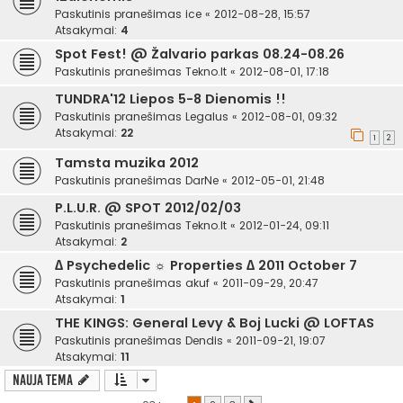
Paskutinis pranešimas
ice
«
2012-08-28, 15:57
Atsakymai:
4
Spot Fest! @ Žalvario parkas 08.24-08.26
Paskutinis pranešimas
Tekno.lt
«
2012-08-01, 17:18
TUNDRA'12 Liepos 5-8 Dienomis !!
Paskutinis pranešimas
Legalus
«
2012-08-01, 09:32
Atsakymai:
22
1
2
Tamsta muzika 2012
Paskutinis pranešimas
DarNe
«
2012-05-01, 21:48
P.L.U.R. @ SPOT 2012/02/03
Paskutinis pranešimas
Tekno.lt
«
2012-01-24, 09:11
Atsakymai:
2
∆ Psychedelic ☼ Properties ∆ 2011 October 7
Paskutinis pranešimas
akuf
«
2011-09-29, 20:47
Atsakymai:
1
THE KINGS: General Levy & Boj Lucki @ LOFTAS
Paskutinis pranešimas
Dendis
«
2011-09-21, 19:07
Atsakymai:
11
Nauja tema