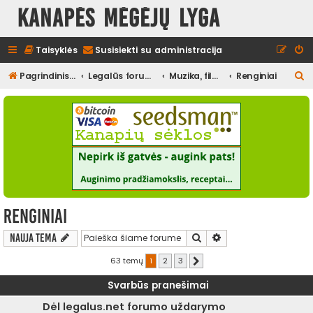
Kanapės mėgėjų lyga
Taisyklės
Susisiekti su administracija
I
Pagrindinis diskusijų puslapis
Legalūs forumai
Muzika, filmai ir kita media, pramogos
Renginiai
e
š
k
o
t
i
Renginiai
Ieškoti
Išplėstinė paieška
Nauja tema
63 temų
1
2
3
Kitas
Svarbūs pranešimai
Dėl legalus.net forumo uždarymo