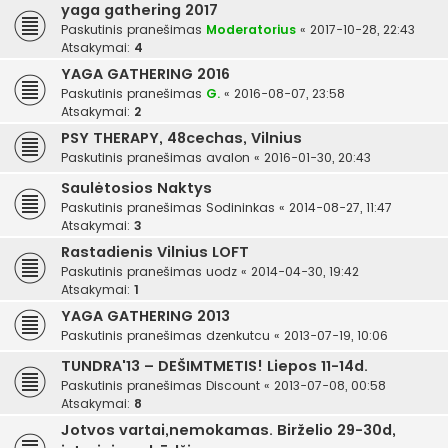
yaga gathering 2017
Paskutinis pranešimas
Moderatorius
«
2017-10-28, 22:43
Atsakymai:
4
YAGA GATHERING 2016
Paskutinis pranešimas
G.
«
2016-08-07, 23:58
Atsakymai:
2
PSY THERAPY, 48cechas, Vilnius
Paskutinis pranešimas
avalon
«
2016-01-30, 20:43
Saulėtosios Naktys
Paskutinis pranešimas
Sodininkas
«
2014-08-27, 11:47
Atsakymai:
3
Rastadienis Vilnius LOFT
Paskutinis pranešimas
uodz
«
2014-04-30, 19:42
Atsakymai:
1
YAGA GATHERING 2013
Paskutinis pranešimas
dzenkutcu
«
2013-07-19, 10:06
TUNDRA'13 – DEŠIMTMETIS! Liepos 11-14d.
Paskutinis pranešimas
Discount
«
2013-07-08, 00:58
Atsakymai:
8
Jotvos vartai,nemokamas. Birželio 29-30d,