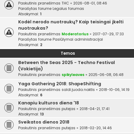
Paskutinis pranešimas
THC
«
2026-08-01, 08:46
Parašytas forume
Legalus forumas
Atsakymai:
1
Kodėl nerodo nuotraukų? Kaip teisingai įkelti
nuotraukas?
Paskutinis pranešimas
Moderatorius
«
2017-07-29, 17:33
Parašytas forume
Pasiūlymai administracijai
Atsakymai:
2
Temos
Between the Seas 2025 - Techno Festival
(Vokietija)
Paskutinis pranešimas
spikyleaves
«
2025-06-08, 06:48
Yaga Gathering 2018: ShapeShifting
Paskutinis pranešimas
saldi.juoda.naktis
«
2018-10-06, 14:19
Atsakymai:
6
Kanapiu kulturos diena '18
Paskutinis pranešimas
putejas
«
2018-04-21, 17:41
Atsakymai:
13
Sveikatos dienos 2018
Paskutinis pranešimas
putejas
«
2018-02-20, 14:46