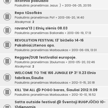
istorinio pobūdžio
Paskutinis pranešimas
Jezus :)
«
2013-06-25, 20:55
Repo tūsofkės
Paskutinis pranešimas
PsY
«
2013-06-20, 14:40
Atsakymai:
2
ravana'13 | Elnių slėnis 08.03
Paskutinis pranešimas
Balionėlis
«
2013-06-19, 17:13
REVOLUTION FESTIVAL 13' birželio 14-16
Pakalniai,Utenos aps.
Paskutinis pranešimas
Marbauskas
«
2013-06-09, 13:01
Reggae/DUB festivaliai europoje.
Paskutinis pranešimas
2bulumas
«
2013-05-20, 02:46
Atsakymai:
2
WELCOME TO THE 166 JUNGLE EP 3! 11.23 Elnio
fabrikas,Šiaulia
Paskutinis pranešimas
Marbauskas
«
2012-11-15, 20:18
KILL 'EM ALL @ POGO baras, Šiauliai 2012.11.09
Paskutinis pranešimas
Marbauskas
«
2012-10-10, 16:52
Satta outside festival @ Šventoji RUGPJŪČIO 10-
12dienomis