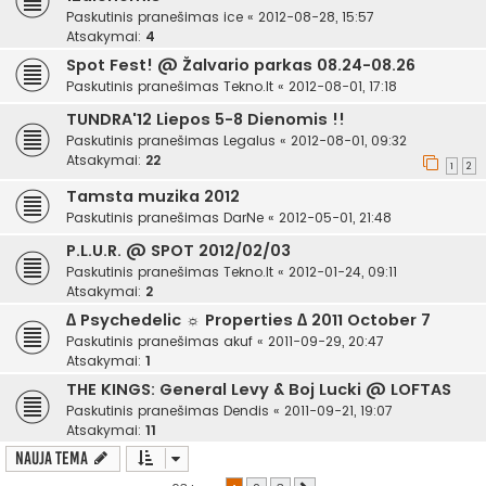
Paskutinis pranešimas
ice
«
2012-08-28, 15:57
Atsakymai:
4
Spot Fest! @ Žalvario parkas 08.24-08.26
Paskutinis pranešimas
Tekno.lt
«
2012-08-01, 17:18
TUNDRA'12 Liepos 5-8 Dienomis !!
Paskutinis pranešimas
Legalus
«
2012-08-01, 09:32
Atsakymai:
22
1
2
Tamsta muzika 2012
Paskutinis pranešimas
DarNe
«
2012-05-01, 21:48
P.L.U.R. @ SPOT 2012/02/03
Paskutinis pranešimas
Tekno.lt
«
2012-01-24, 09:11
Atsakymai:
2
∆ Psychedelic ☼ Properties ∆ 2011 October 7
Paskutinis pranešimas
akuf
«
2011-09-29, 20:47
Atsakymai:
1
THE KINGS: General Levy & Boj Lucki @ LOFTAS
Paskutinis pranešimas
Dendis
«
2011-09-21, 19:07
Atsakymai:
11
Nauja tema