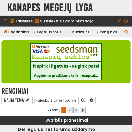
Kanapės mėgėjų lyga
Taisyklės
Susisiekti su administracija
I
Pagrindinis diskusijų puslapis
Legalūs forumai
Muzika, filmai ir kita media, pramogos
Renginiai
e
š
k
o
t
i
Renginiai
Ieškoti
Išplėstinė paieška
Nauja tema
63 temų
1
2
3
Kitas
Svarbūs pranešimai
Dėl legalus.net forumo uždarymo