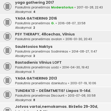
yaga gathering 2017
Paskutinis pranešimas
Moderatorius
«
2017-10-28, 22:43
Atsakymai:
4
YAGA GATHERING 2016
Paskutinis pranešimas
G.
«
2016-08-07, 23:58
Atsakymai:
2
PSY THERAPY, 48cechas, Vilnius
Paskutinis pranešimas
avalon
«
2016-01-30, 20:43
Saulėtosios Naktys
Paskutinis pranešimas
Sodininkas
«
2014-08-27, 11:47
Atsakymai:
3
Rastadienis Vilnius LOFT
Paskutinis pranešimas
uodz
«
2014-04-30, 19:42
Atsakymai:
1
YAGA GATHERING 2013
Paskutinis pranešimas
dzenkutcu
«
2013-07-19, 10:06
TUNDRA'13 – DEŠIMTMETIS! Liepos 11-14d.
Paskutinis pranešimas
Discount
«
2013-07-08, 00:58
Atsakymai:
8
Jotvos vartai,nemokamas. Birželio 29-30d,