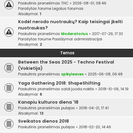
Paskutinis pranešimas
THC
«
2026-08-01, 08:46
Parašytas forume
Legalus forumas
Atsakymai:
1
Kodėl nerodo nuotraukų? Kaip teisingai įkelti
nuotraukas?
Paskutinis pranešimas
Moderatorius
«
2017-07-29, 17:33
Parašytas forume
Pasiūlymai administracijai
Atsakymai:
2
Temos
Between the Seas 2025 - Techno Festival
(Vokietija)
Paskutinis pranešimas
spikyleaves
«
2025-06-08, 06:48
Yaga Gathering 2018: ShapeShifting
Paskutinis pranešimas
saldi.juoda.naktis
«
2018-10-06, 14:19
Atsakymai:
6
Kanapiu kulturos diena '18
Paskutinis pranešimas
putejas
«
2018-04-21, 17:41
Atsakymai:
13
Sveikatos dienos 2018
Paskutinis pranešimas
putejas
«
2018-02-20, 14:46