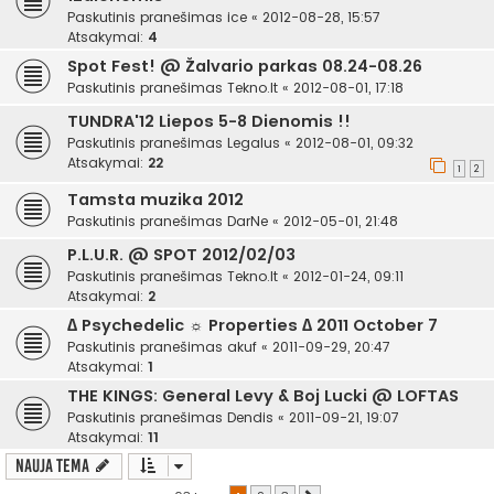
Paskutinis pranešimas
ice
«
2012-08-28, 15:57
Atsakymai:
4
Spot Fest! @ Žalvario parkas 08.24-08.26
Paskutinis pranešimas
Tekno.lt
«
2012-08-01, 17:18
TUNDRA'12 Liepos 5-8 Dienomis !!
Paskutinis pranešimas
Legalus
«
2012-08-01, 09:32
Atsakymai:
22
1
2
Tamsta muzika 2012
Paskutinis pranešimas
DarNe
«
2012-05-01, 21:48
P.L.U.R. @ SPOT 2012/02/03
Paskutinis pranešimas
Tekno.lt
«
2012-01-24, 09:11
Atsakymai:
2
∆ Psychedelic ☼ Properties ∆ 2011 October 7
Paskutinis pranešimas
akuf
«
2011-09-29, 20:47
Atsakymai:
1
THE KINGS: General Levy & Boj Lucki @ LOFTAS
Paskutinis pranešimas
Dendis
«
2011-09-21, 19:07
Atsakymai:
11
Nauja tema