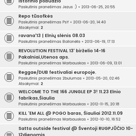
istorinio pobūdžio
Paskutinis pranešimas
Jezus :)
«
2013-06-25, 20:55
Repo tūsofkės
Paskutinis pranešimas
PsY
«
2013-06-20, 14:40
Atsakymai:
2
ravana'13 | Elnių slėnis 08.03
Paskutinis pranešimas
Balionėlis
«
2013-06-19, 17:13
REVOLUTION FESTIVAL 13' birželio 14-16
Pakalniai,Utenos aps.
Paskutinis pranešimas
Marbauskas
«
2013-06-09, 13:01
Reggae/DUB festivaliai europoje.
Paskutinis pranešimas
2bulumas
«
2013-05-20, 02:46
Atsakymai:
2
WELCOME TO THE 166 JUNGLE EP 3! 11.23 Elnio
fabrikas,Šiaulia
Paskutinis pranešimas
Marbauskas
«
2012-11-15, 20:18
KILL 'EM ALL @ POGO baras, Šiauliai 2012.11.09
Paskutinis pranešimas
Marbauskas
«
2012-10-10, 16:52
Satta outside festival @ Šventoji RUGPJŪČIO 10-
12dienomis