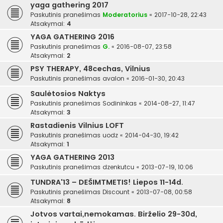
yaga gathering 2017
Paskutinis pranešimas
Moderatorius
«
2017-10-28, 22:43
Atsakymai:
4
YAGA GATHERING 2016
Paskutinis pranešimas
G.
«
2016-08-07, 23:58
Atsakymai:
2
PSY THERAPY, 48cechas, Vilnius
Paskutinis pranešimas
avalon
«
2016-01-30, 20:43
Saulėtosios Naktys
Paskutinis pranešimas
Sodininkas
«
2014-08-27, 11:47
Atsakymai:
3
Rastadienis Vilnius LOFT
Paskutinis pranešimas
uodz
«
2014-04-30, 19:42
Atsakymai:
1
YAGA GATHERING 2013
Paskutinis pranešimas
dzenkutcu
«
2013-07-19, 10:06
TUNDRA'13 – DEŠIMTMETIS! Liepos 11-14d.
Paskutinis pranešimas
Discount
«
2013-07-08, 00:58
Atsakymai:
8
Jotvos vartai,nemokamas. Birželio 29-30d,