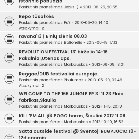
istorinio pobūdžio
Paskutinis pranešimas
Jezus :)
«
2013-06-25, 20:55
Repo tūsofkės
Paskutinis pranešimas
PsY
«
2013-06-20, 14:40
Atsakymai:
2
ravana'13 | Elnių slėnis 08.03
Paskutinis pranešimas
Balionėlis
«
2013-06-19, 17:13
REVOLUTION FESTIVAL 13' birželio 14-16
Pakalniai,Utenos aps.
Paskutinis pranešimas
Marbauskas
«
2013-06-09, 13:01
Reggae/DUB festivaliai europoje.
Paskutinis pranešimas
2bulumas
«
2013-05-20, 02:46
Atsakymai:
2
WELCOME TO THE 166 JUNGLE EP 3! 11.23 Elnio
fabrikas,Šiaulia
Paskutinis pranešimas
Marbauskas
«
2012-11-15, 20:18
KILL 'EM ALL @ POGO baras, Šiauliai 2012.11.09
Paskutinis pranešimas
Marbauskas
«
2012-10-10, 16:52
Satta outside festival @ Šventoji RUGPJŪČIO 10-
12dienomis