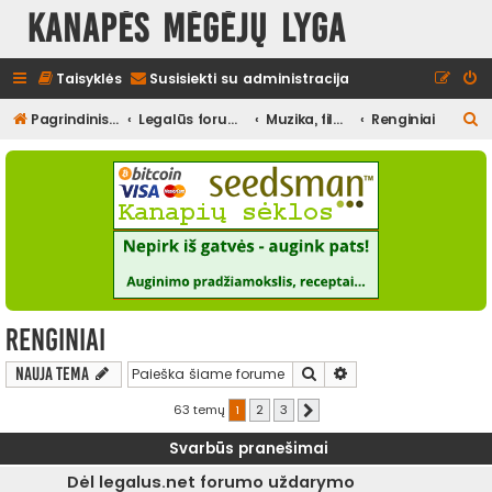
Kanapės mėgėjų lyga
Taisyklės
Susisiekti su administracija
I
Pagrindinis diskusijų puslapis
Legalūs forumai
Muzika, filmai ir kita media, pramogos
Renginiai
e
š
k
o
t
i
Renginiai
Ieškoti
Išplėstinė paieška
Nauja tema
63 temų
1
2
3
Kitas
Svarbūs pranešimai
Dėl legalus.net forumo uždarymo