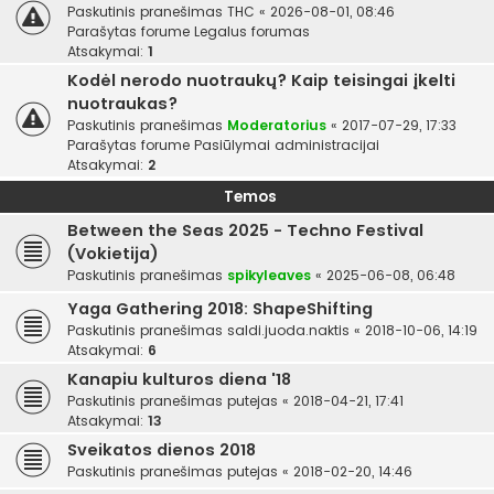
Paskutinis pranešimas
THC
«
2026-08-01, 08:46
Parašytas forume
Legalus forumas
Atsakymai:
1
Kodėl nerodo nuotraukų? Kaip teisingai įkelti
nuotraukas?
Paskutinis pranešimas
Moderatorius
«
2017-07-29, 17:33
Parašytas forume
Pasiūlymai administracijai
Atsakymai:
2
Temos
Between the Seas 2025 - Techno Festival
(Vokietija)
Paskutinis pranešimas
spikyleaves
«
2025-06-08, 06:48
Yaga Gathering 2018: ShapeShifting
Paskutinis pranešimas
saldi.juoda.naktis
«
2018-10-06, 14:19
Atsakymai:
6
Kanapiu kulturos diena '18
Paskutinis pranešimas
putejas
«
2018-04-21, 17:41
Atsakymai:
13
Sveikatos dienos 2018
Paskutinis pranešimas
putejas
«
2018-02-20, 14:46