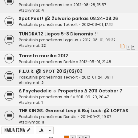
Paskutinis pranešimas
ice
«
2012-08-28, 15:57
Atsakymai:
4
Spot Fest! @ Žalvario parkas 08.24-08.26
Paskutinis pranešimas
Tekno.lt
«
2012-08-01, 17:18
TUNDRA'12 Liepos 5-8 Dienomis !!
Paskutinis pranešimas
Legalus
«
2012-08-01, 09:32
Atsakymai:
22
1
2
Tamsta muzika 2012
Paskutinis pranešimas
DarNe
«
2012-05-01, 21:48
P.L.U.R. @ SPOT 2012/02/03
Paskutinis pranešimas
Tekno.lt
«
2012-01-24, 09:11
Atsakymai:
2
∆ Psychedelic ☼ Properties ∆ 2011 October 7
Paskutinis pranešimas
akuf
«
2011-09-29, 20:47
Atsakymai:
1
THE KINGS: General Levy & Boj Lucki @ LOFTAS
Paskutinis pranešimas
Dendis
«
2011-09-21, 19:07
Atsakymai:
11
Nauja tema