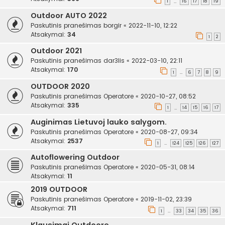
1
16
17
18
19
…
Outdoor AUTO 2022
Paskutinis pranešimas
borgir
«
2022-11-10, 12:22
Atsakymai:
34
1
2
Outdoor 2021
Paskutinis pranešimas
dar3lis
«
2022-03-10, 22:11
Atsakymai:
170
1
6
7
8
9
…
OUTDOOR 2020
Paskutinis pranešimas
Operatore
«
2020-10-27, 08:52
Atsakymai:
335
1
14
15
16
17
…
Auginimas Lietuvoj lauko salygom.
Paskutinis pranešimas
Operatore
«
2020-08-27, 09:34
Atsakymai:
2537
1
124
125
126
127
…
Autoflowering Outdoor
Paskutinis pranešimas
Operatore
«
2020-05-31, 08:14
Atsakymai:
11
2019 OUTDOOR
Paskutinis pranešimas
Operatore
«
2019-11-02, 23:39
Atsakymai:
711
1
33
34
35
36
…