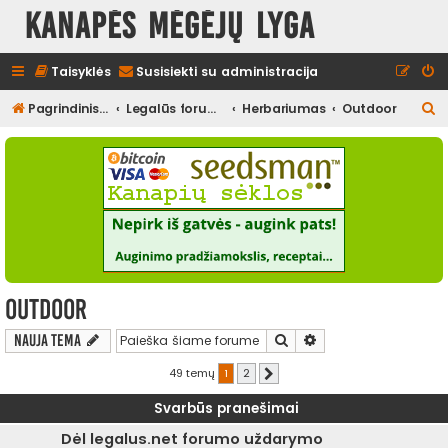
Kanapės mėgėjų lyga
Taisyklės
Susisiekti su administracija
I
Pagrindinis diskusijų puslapis
Legalūs forumai
Herbariumas
Outdoor
e
š
k
o
t
i
Outdoor
Ieškoti
Išplėstinė paieška
Nauja tema
49 temų
1
2
Kitas
Svarbūs pranešimai
Dėl legalus.net forumo uždarymo