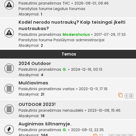
Paskutinis pranešimas
THC
«
2026-08-01, 08:46
Parašytas forume
Legalus forumas
Atsakymai:
1
Kodėl nerodo nuotraukų? Kaip teisingai įkelti
nuotraukas?
Paskutinis pranešimas
Moderatorius
«
2017-07-29, 17:33
Parašytas forume
Pasiūlymai administracijai
Atsakymai:
2
Temos
2024 Outdoor
Paskutinis pranešimas
G.
«
2024-12-16, 00:13
Atsakymai:
4
Mulčiavimas
Paskutinis pranešimas
vartas
«
2023-12-11, 17:19
Atsakymai:
21
1
2
OUTDOOR 2023!
Paskutinis pranešimas
nenaudelis
«
2023-10-08, 15:46
Atsakymai:
18
Auginimas šiltnamyje.
Paskutinis pranešimas
G.
«
2023-08-12, 22:35
Atsakymai:
366