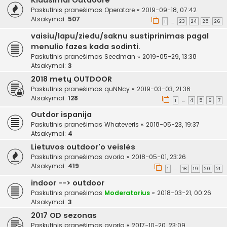
Klausimai Outdoore
Paskutinis pranešimas
Operatore
«
2019-09-18, 07:42
Atsakymai:
507
1
23
24
25
26
…
vaisiu/lapu/ziedu/saknu sustiprinimas pagal
menulio fazes kada sodinti.
Paskutinis pranešimas
Seedman
«
2019-05-29, 13:38
Atsakymai:
3
2018 metų OUTDOOR
Paskutinis pranešimas
quNNcy
«
2019-03-03, 21:36
Atsakymai:
128
1
4
5
6
7
…
Outdor ispanija
Paskutinis pranešimas
Whateveris
«
2018-05-23, 19:37
Atsakymai:
4
Lietuvos outdoor'o veislės
Paskutinis pranešimas
avoria
«
2018-05-01, 23:26
Atsakymai:
419
1
18
19
20
21
…
indoor --> outdoor
Paskutinis pranešimas
Moderatorius
«
2018-03-21, 00:26
Atsakymai:
3
2017 OD sezonas
Paskutinis pranešimas
avoria
«
2017-10-20, 23:09