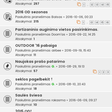
Atsakymai:
297
1
12
13
14
15
…
2016 OD sezonas
Paskutinis pranešimas
Balsas
«
2016-10-06, 00:23
Atsakymai:
315
1
13
14
15
16
…
Partizaninio auginimo vietos pasirinkimas.
Paskutinis pranešimas
Doom'as
«
2016-09-22, 14:25
Atsakymai:
1
OUTDOOR '16 pabaiga
Paskutinis pranešimas
airbee
«
2016-09-19, 15:43
Atsakymai:
11
Naujokas prašo patarimo
Paskutinis pranešimas
G.
«
2016-08-29, 19:13
Atsakymai:
57
1
2
3
seklos pagelbekit !
Paskutinis pranešimas
G.
«
2016-08-10, 20:43
Atsakymai:
18
Saulės šviesa
Paskutinis pranešimas
rokasma
«
2016-06-09, 09:27
Atsakymai:
10
2015 OD!