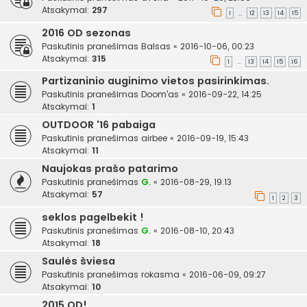
Atsakymai:
297
1
12
13
14
15
…
2016 OD sezonas
Paskutinis pranešimas
Balsas
«
2016-10-06, 00:23
Atsakymai:
315
1
13
14
15
16
…
Partizaninio auginimo vietos pasirinkimas.
Paskutinis pranešimas
Doom'as
«
2016-09-22, 14:25
Atsakymai:
1
OUTDOOR '16 pabaiga
Paskutinis pranešimas
airbee
«
2016-09-19, 15:43
Atsakymai:
11
Naujokas prašo patarimo
Paskutinis pranešimas
G.
«
2016-08-29, 19:13
Atsakymai:
57
1
2
3
seklos pagelbekit !
Paskutinis pranešimas
G.
«
2016-08-10, 20:43
Atsakymai:
18
Saulės šviesa
Paskutinis pranešimas
rokasma
«
2016-06-09, 09:27
Atsakymai:
10
2015 OD!