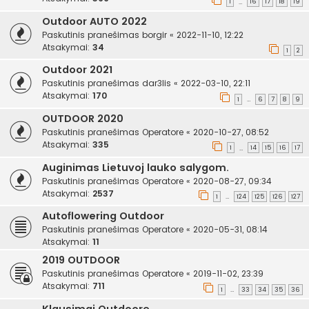
1
16
17
18
19
…
Outdoor AUTO 2022
Paskutinis pranešimas
borgir
«
2022-11-10, 12:22
Atsakymai:
34
1
2
Outdoor 2021
Paskutinis pranešimas
dar3lis
«
2022-03-10, 22:11
Atsakymai:
170
1
6
7
8
9
…
OUTDOOR 2020
Paskutinis pranešimas
Operatore
«
2020-10-27, 08:52
Atsakymai:
335
1
14
15
16
17
…
Auginimas Lietuvoj lauko salygom.
Paskutinis pranešimas
Operatore
«
2020-08-27, 09:34
Atsakymai:
2537
1
124
125
126
127
…
Autoflowering Outdoor
Paskutinis pranešimas
Operatore
«
2020-05-31, 08:14
Atsakymai:
11
2019 OUTDOOR
Paskutinis pranešimas
Operatore
«
2019-11-02, 23:39
Atsakymai:
711
1
33
34
35
36
…