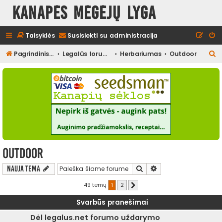
Kanapės mėgėjų lyga
Taisyklės
Susisiekti su administracija
I
Pagrindinis diskusijų puslapis
Legalūs forumai
Herbariumas
Outdoor
e
š
k
o
t
i
Outdoor
Ieškoti
Išplėstinė paieška
Nauja tema
49 temų
1
2
Kitas
Svarbūs pranešimai
Dėl legalus.net forumo uždarymo