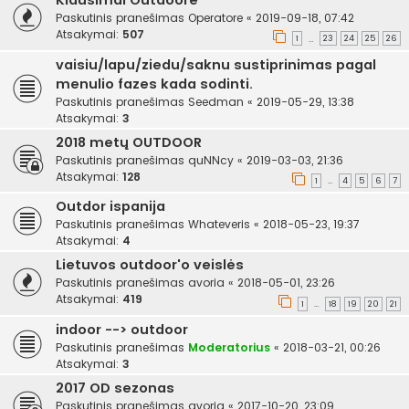
Klausimai Outdoore
Paskutinis pranešimas
Operatore
«
2019-09-18, 07:42
Atsakymai:
507
1
23
24
25
26
…
vaisiu/lapu/ziedu/saknu sustiprinimas pagal
menulio fazes kada sodinti.
Paskutinis pranešimas
Seedman
«
2019-05-29, 13:38
Atsakymai:
3
2018 metų OUTDOOR
Paskutinis pranešimas
quNNcy
«
2019-03-03, 21:36
Atsakymai:
128
1
4
5
6
7
…
Outdor ispanija
Paskutinis pranešimas
Whateveris
«
2018-05-23, 19:37
Atsakymai:
4
Lietuvos outdoor'o veislės
Paskutinis pranešimas
avoria
«
2018-05-01, 23:26
Atsakymai:
419
1
18
19
20
21
…
indoor --> outdoor
Paskutinis pranešimas
Moderatorius
«
2018-03-21, 00:26
Atsakymai:
3
2017 OD sezonas
Paskutinis pranešimas
avoria
«
2017-10-20, 23:09