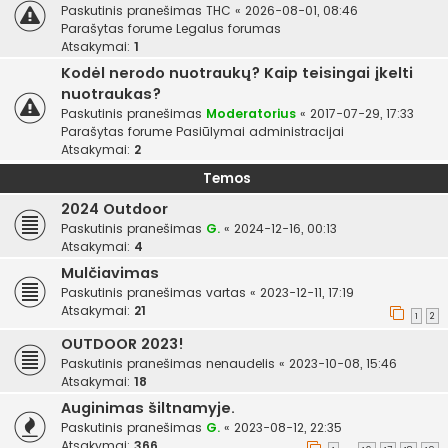
Paskutinis pranešimas
THC
«
2026-08-01, 08:46
Parašytas forume
Legalus forumas
Atsakymai:
1
Kodėl nerodo nuotraukų? Kaip teisingai įkelti
nuotraukas?
Paskutinis pranešimas
Moderatorius
«
2017-07-29, 17:33
Parašytas forume
Pasiūlymai administracijai
Atsakymai:
2
Temos
2024 Outdoor
Paskutinis pranešimas
G.
«
2024-12-16, 00:13
Atsakymai:
4
Mulčiavimas
Paskutinis pranešimas
vartas
«
2023-12-11, 17:19
Atsakymai:
21
1
2
OUTDOOR 2023!
Paskutinis pranešimas
nenaudelis
«
2023-10-08, 15:46
Atsakymai:
18
Auginimas šiltnamyje.
Paskutinis pranešimas
G.
«
2023-08-12, 22:35
Atsakymai:
366