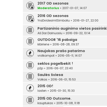
2017 OD sezonas
Moderatorius
»
2017-01-07, 14:07
2016 OD sezonas
YraDvidesimtSimboliu
»
2016-01-27, 22:00
Partizaninio auginimo vietos pasirin
Aš.Dar.Dainuosiu
»
2016-09-22, 13:14
OUTDOOR '16 pabaiga
kibiriene
»
2016-08-28, 09:37
Naujokas prašo patarimo
vrotkampot
»
2016-05-11, 14:07
seklos pagelbekit !
p2p
»
2016-06-07, 23:40
Saulės šviesa
Volkas
»
2016-06-01, 15:53
2015 OD!
lasten
»
2015-01-30, 15:30
2015 OD Outcome.
kauptukas
»
2015-10-08, 11:18