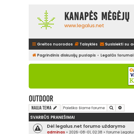
Kanapės mėgėjų 
www.legalus.net
Greitos nuorodos
Taisyklės
Susisiekti su 
Pagrindinis diskusijų puslapis
Legalūs forumai
Outdoor
Ieškoti
Išplės
Nauja tema
SVARBŪS PRANEŠIMAI
Dėl legalus.net forumo uždarymo
adminas
»
2026-08-01, 02:38
» forume
Legalu