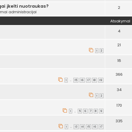
ai įkelti nuotraukas?
2
ymai administracijai
Atsakymai
4
21
1
2
18
366
1
15
16
17
18
19
…
34
1
2
170
1
5
6
7
8
9
…
335
1
13
14
15
16
17
…