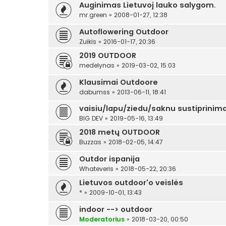
Auginimas Lietuvoj lauko salygom.
mr.green
»
2008-01-27, 12:38
Autoflowering Outdoor
Zuikis
»
2016-01-17, 20:36
2019 OUTDOOR
medelynas
»
2019-03-02, 15:03
Klausimai Outdoore
dabumss
»
2013-06-11, 18:41
vaisiu/lapu/ziedu/saknu sustiprinima
BIG DEV
»
2019-05-16, 13:49
2018 metų OUTDOOR
Buzzas
»
2018-02-05, 14:47
Outdor ispanija
Whateveris
»
2018-05-22, 20:36
Lietuvos outdoor'o veislės
*
»
2009-10-01, 13:43
indoor --> outdoor
Moderatorius
»
2018-03-20, 00:50