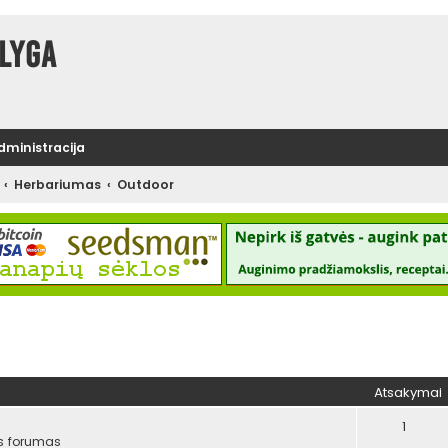
lyga
administracija
Herbariumas
Outdoor
tinė paieška
Atsakymai
1
s forumas