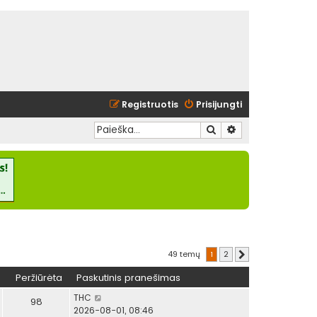
Registruotis
Prisijungti
Ieškoti
Išplėstinė paieška
49 temų
1
2
Kitas
Peržiūrėta
Paskutinis pranešimas
THC
98
2026-08-01, 08:46