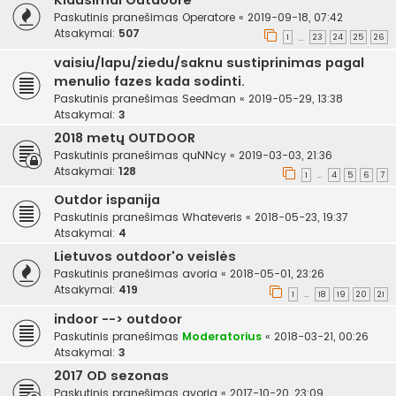
Klausimai Outdoore
Paskutinis pranešimas
Operatore
«
2019-09-18, 07:42
Atsakymai:
507
1
23
24
25
26
…
vaisiu/lapu/ziedu/saknu sustiprinimas pagal
menulio fazes kada sodinti.
Paskutinis pranešimas
Seedman
«
2019-05-29, 13:38
Atsakymai:
3
2018 metų OUTDOOR
Paskutinis pranešimas
quNNcy
«
2019-03-03, 21:36
Atsakymai:
128
1
4
5
6
7
…
Outdor ispanija
Paskutinis pranešimas
Whateveris
«
2018-05-23, 19:37
Atsakymai:
4
Lietuvos outdoor'o veislės
Paskutinis pranešimas
avoria
«
2018-05-01, 23:26
Atsakymai:
419
1
18
19
20
21
…
indoor --> outdoor
Paskutinis pranešimas
Moderatorius
«
2018-03-21, 00:26
Atsakymai:
3
2017 OD sezonas
Paskutinis pranešimas
avoria
«
2017-10-20, 23:09