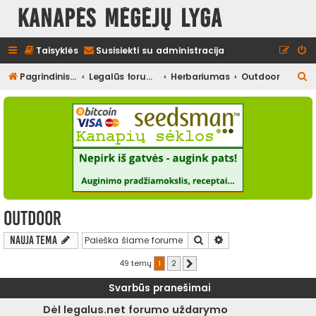
Kanapės mėgėjų lyga
Taisyklės
Susisiekti su administracija
I
Pagrindinis diskusijų puslapis
Legalūs forumai
Herbariumas
Outdoor
e
š
k
o
t
i
Outdoor
Ieškoti
Išplėstinė paieška
Nauja tema
49 temų
1
2
Kitas
Svarbūs pranešimai
Dėl legalus.net forumo uždarymo