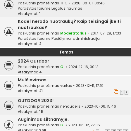
Paskutinis pranešimas
THC
«
2026-08-01, 08:46
Parašytas forume
Legalus forumas
Atsakymai:
1
Kodėl nerodo nuotraukų? Kaip teisingai įkelti
nuotraukas?
Paskutinis pranešimas
Moderatorius
«
2017-07-29, 17:33
Parašytas forume
Pasiūlymai administracijai
Atsakymai:
2
Temos
2024 Outdoor
Paskutinis pranešimas
G.
«
2024-12-16, 00:13
Atsakymai:
4
Mulčiavimas
Paskutinis pranešimas
vartas
«
2023-12-11, 17:19
Atsakymai:
21
1
2
OUTDOOR 2023!
Paskutinis pranešimas
nenaudelis
«
2023-10-08, 15:46
Atsakymai:
18
Auginimas šiltnamyje.
Paskutinis pranešimas
G.
«
2023-08-12, 22:35
Atsakymai:
366