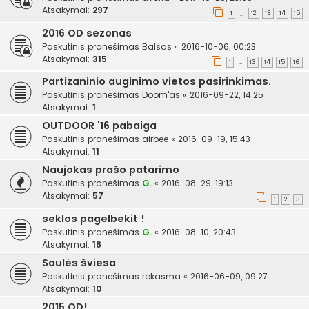
Atsakymai:
297
1
12
13
14
15
…
2016 OD sezonas
Paskutinis pranešimas
Balsas
«
2016-10-06, 00:23
Atsakymai:
315
1
13
14
15
16
…
Partizaninio auginimo vietos pasirinkimas.
Paskutinis pranešimas
Doom'as
«
2016-09-22, 14:25
Atsakymai:
1
OUTDOOR '16 pabaiga
Paskutinis pranešimas
airbee
«
2016-09-19, 15:43
Atsakymai:
11
Naujokas prašo patarimo
Paskutinis pranešimas
G.
«
2016-08-29, 19:13
Atsakymai:
57
1
2
3
seklos pagelbekit !
Paskutinis pranešimas
G.
«
2016-08-10, 20:43
Atsakymai:
18
Saulės šviesa
Paskutinis pranešimas
rokasma
«
2016-06-09, 09:27
Atsakymai:
10
2015 OD!