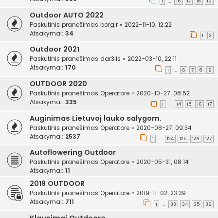
1
16
17
18
19
…
Outdoor AUTO 2022
Paskutinis pranešimas
borgir
«
2022-11-10, 12:22
Atsakymai:
34
1
2
Outdoor 2021
Paskutinis pranešimas
dar3lis
«
2022-03-10, 22:11
Atsakymai:
170
1
6
7
8
9
…
OUTDOOR 2020
Paskutinis pranešimas
Operatore
«
2020-10-27, 08:52
Atsakymai:
335
1
14
15
16
17
…
Auginimas Lietuvoj lauko salygom.
Paskutinis pranešimas
Operatore
«
2020-08-27, 09:34
Atsakymai:
2537
1
124
125
126
127
…
Autoflowering Outdoor
Paskutinis pranešimas
Operatore
«
2020-05-31, 08:14
Atsakymai:
11
2019 OUTDOOR
Paskutinis pranešimas
Operatore
«
2019-11-02, 23:39
Atsakymai:
711
1
33
34
35
36
…