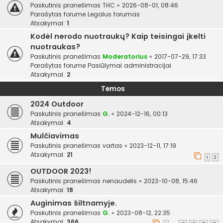
Paskutinis pranešimas
THC
«
2026-08-01, 08:46
Parašytas forume
Legalus forumas
Atsakymai:
1
Kodėl nerodo nuotraukų? Kaip teisingai įkelti
nuotraukas?
Paskutinis pranešimas
Moderatorius
«
2017-07-29, 17:33
Parašytas forume
Pasiūlymai administracijai
Atsakymai:
2
Temos
2024 Outdoor
Paskutinis pranešimas
G.
«
2024-12-16, 00:13
Atsakymai:
4
Mulčiavimas
Paskutinis pranešimas
vartas
«
2023-12-11, 17:19
Atsakymai:
21
1
2
OUTDOOR 2023!
Paskutinis pranešimas
nenaudelis
«
2023-10-08, 15:46
Atsakymai:
18
Auginimas šiltnamyje.
Paskutinis pranešimas
G.
«
2023-08-12, 22:35
Atsakymai:
366