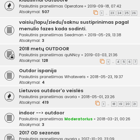
Klausimai Outdoore
Paskutinis pranešimas
Operatore
«
2019-09-18, 07:42
Atsakymai:
507
1
23
24
25
26
…
vaisiu/lapu/ziedu/saknu sustiprinimas pagal
menulio fazes kada sodinti.
Paskutinis pranešimas
Seedman
«
2019-05-29, 13:38
Atsakymai:
3
2018 metų OUTDOOR
Paskutinis pranešimas
quNNcy
«
2019-03-03, 21:36
Atsakymai:
128
1
4
5
6
7
…
Outdor ispanija
Paskutinis pranešimas
Whateveris
«
2018-05-23, 19:37
Atsakymai:
4
Lietuvos outdoor'o veislės
Paskutinis pranešimas
avoria
«
2018-05-01, 23:26
Atsakymai:
419
1
18
19
20
21
…
indoor --> outdoor
Paskutinis pranešimas
Moderatorius
«
2018-03-21, 00:26
Atsakymai:
3
2017 OD sezonas
Paskutinis pranešimas
avoria
«
2017-10-20, 23:09