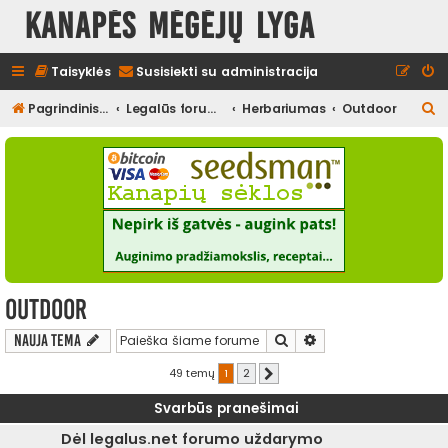
Kanapės mėgėjų lyga
Taisyklės
Susisiekti su administracija
I
Pagrindinis diskusijų puslapis
Legalūs forumai
Herbariumas
Outdoor
e
š
k
o
t
i
Outdoor
Ieškoti
Išplėstinė paieška
Nauja tema
49 temų
1
2
Kitas
Svarbūs pranešimai
Dėl legalus.net forumo uždarymo