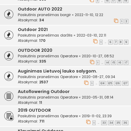
1
16
17
18
19
…
Outdoor AUTO 2022
Paskutinis pranešimas
borgir
«
2022-11-10, 12:22
Atsakymai:
34
1
2
Outdoor 2021
Paskutinis pranešimas
dar3lis
«
2022-03-10, 22:11
Atsakymai:
170
1
6
7
8
9
…
OUTDOOR 2020
Paskutinis pranešimas
Operatore
«
2020-10-27, 08:52
Atsakymai:
335
1
14
15
16
17
…
Auginimas Lietuvoj lauko salygom.
Paskutinis pranešimas
Operatore
«
2020-08-27, 09:34
Atsakymai:
2537
1
124
125
126
127
…
Autoflowering Outdoor
Paskutinis pranešimas
Operatore
«
2020-05-31, 08:14
Atsakymai:
11
2019 OUTDOOR
Paskutinis pranešimas
Operatore
«
2019-11-02, 23:39
Atsakymai:
711
1
33
34
35
36
…