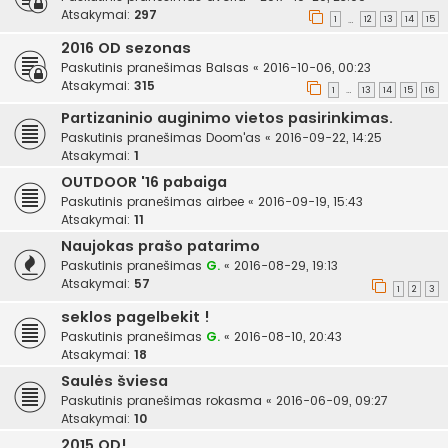
Atsakymai:
297
1
12
13
14
15
…
2016 OD sezonas
Paskutinis pranešimas
Balsas
«
2016-10-06, 00:23
Atsakymai:
315
1
13
14
15
16
…
Partizaninio auginimo vietos pasirinkimas.
Paskutinis pranešimas
Doom'as
«
2016-09-22, 14:25
Atsakymai:
1
OUTDOOR '16 pabaiga
Paskutinis pranešimas
airbee
«
2016-09-19, 15:43
Atsakymai:
11
Naujokas prašo patarimo
Paskutinis pranešimas
G.
«
2016-08-29, 19:13
Atsakymai:
57
1
2
3
seklos pagelbekit !
Paskutinis pranešimas
G.
«
2016-08-10, 20:43
Atsakymai:
18
Saulės šviesa
Paskutinis pranešimas
rokasma
«
2016-06-09, 09:27
Atsakymai:
10
2015 OD!