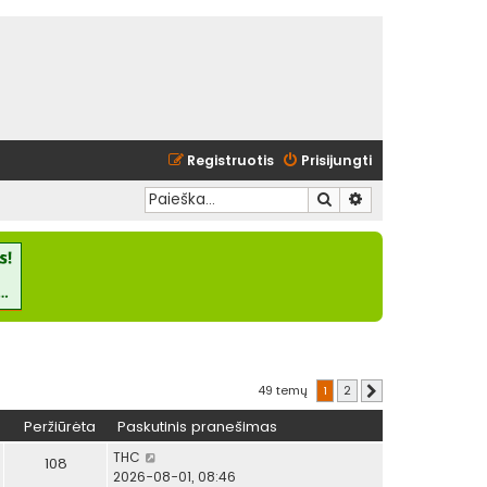
Registruotis
Prisijungti
Ieškoti
Išplėstinė paieška
49 temų
1
2
Kitas
Peržiūrėta
Paskutinis pranešimas
THC
108
2026-08-01, 08:46