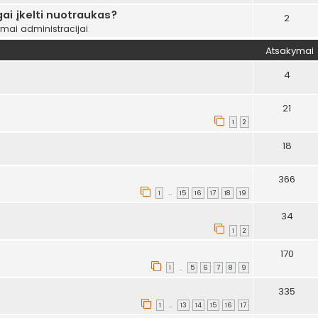
ai įkelti nuotraukas?
2
ymai administracijai
Atsakymai
4
21
1
2
18
366
1
15
16
17
18
19
…
34
1
2
170
1
5
6
7
8
9
…
335
1
13
14
15
16
17
…