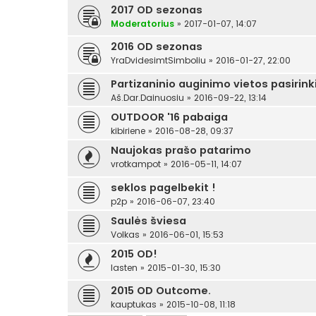
2017 OD sezonas
Moderatorius
»
2017-01-07, 14:07
2016 OD sezonas
YraDvidesimtSimboliu
»
2016-01-27, 22:00
Partizaninio auginimo vietos pasirin
Aš.Dar.Dainuosiu
»
2016-09-22, 13:14
OUTDOOR '16 pabaiga
kibiriene
»
2016-08-28, 09:37
Naujokas prašo patarimo
vrotkampot
»
2016-05-11, 14:07
seklos pagelbekit !
p2p
»
2016-06-07, 23:40
Saulės šviesa
Volkas
»
2016-06-01, 15:53
2015 OD!
lasten
»
2015-01-30, 15:30
2015 OD Outcome.
kauptukas
»
2015-10-08, 11:18