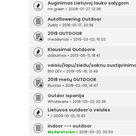
Auginimas Lietuvoj lauko salygom.
mr.green
»
2008-01-27, 12:38
Autoflowering Outdoor
Zuikis
»
2016-01-17, 20:36
2019 OUTDOOR
medelynas
»
2019-03-02, 15:03
Klausimai Outdoore
dabumss
»
2013-06-11, 18:41
vaisiu/lapu/ziedu/saknu sustiprinima
BIG DEV
»
2019-05-16, 13:49
2018 metų OUTDOOR
Buzzas
»
2018-02-05, 14:47
Outdor ispanija
Whateveris
»
2018-05-22, 20:36
Lietuvos outdoor'o veislės
*
»
2009-10-01, 13:43
indoor --> outdoor
Moderatorius
»
2018-03-20, 00:50