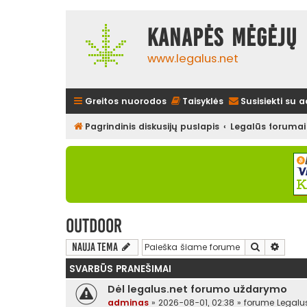
Kanapės mėgėjų 
www.legalus.net
Greitos nuorodos
Taisyklės
Susisiekti su 
Pagrindinis diskusijų puslapis
Legalūs forumai
Outdoor
Ieškoti
Išplės
Nauja tema
SVARBŪS PRANEŠIMAI
Dėl legalus.net forumo uždarymo
adminas
»
2026-08-01, 02:38
» forume
Legalu