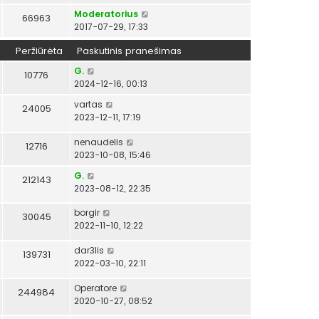
Moderatorius
66963
2017-07-29, 17:33
Peržiūrėta
Paskutinis pranešimas
G.
10776
2024-12-16, 00:13
vartas
24005
2023-12-11, 17:19
nenaudelis
12716
2023-10-08, 15:46
G.
212143
2023-08-12, 22:35
borgir
30045
2022-11-10, 12:22
dar3lis
139731
2022-03-10, 22:11
Operatore
244984
2020-10-27, 08:52