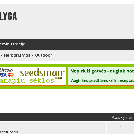
lyga
administracija
Herbariumas
Outdoor
tinė paieška
Atsakymai
1
s forumas