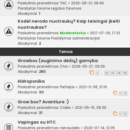
Paskutinis pranešimas
THC
«
2026-08-01, 08:46
Parašytas forume
Legalus forumas
Atsakymai:
1
Kodėl nerodo nuotraukų? Kaip teisingai įkelti
nuotraukas?
Paskutinis pranešimas
Moderatorius
«
2017-07-29, 17:33
Parašytas forume
Pasiūlymai administracijai
Atsakymai:
2
Temos
Growbox (auginimo dėžių) gamyba
Paskutinis pranešimas
Cha
«
2026-05-27, 09:29
Atsakymai:
280
1
12
13
14
15
…
Hidroponika
Paskutinis pranešimas
PerSėjas
«
2021-11-08, 21:19
Atsakymai:
30
1
2
Grow box? Avantiura :)
Paskutinis pranešimas
Ciakis
«
2021-05-15, 08:39
Atsakymai:
31
1
2
Vapingas su HTC
Paskutinis pranešimas
nenaudelis
«
2020-07-14, 12:05