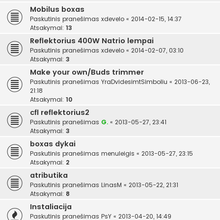
Mobilus boxas
Paskutinis pranešimas
xdevelo
«
2014-02-15, 14:37
Atsakymai:
13
Reflektorius 400W Natrio lempai
Paskutinis pranešimas
xdevelo
«
2014-02-07, 03:10
Atsakymai:
3
Make your own/Buds trimmer
Paskutinis pranešimas
YraDvidesimtSimboliu
«
2013-06-23,
21:18
Atsakymai:
10
cfl reflektorius2
Paskutinis pranešimas
G.
«
2013-05-27, 23:41
Atsakymai:
3
boxas dykai
Paskutinis pranešimas
menuleigis
«
2013-05-27, 23:15
Atsakymai:
2
atributika
Paskutinis pranešimas
LinasM
«
2013-05-22, 21:31
Atsakymai:
8
Instaliacija
Paskutinis pranešimas
PsY
«
2013-04-20, 14:49