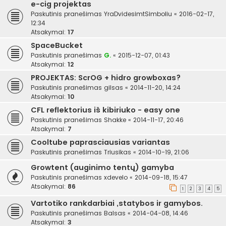
e-cig projektas
Paskutinis pranešimas
YraDvidesimtSimboliu
«
2016-02-17,
12:34
Atsakymai:
17
SpaceBucket
Paskutinis pranešimas
G.
«
2015-12-07, 01:43
Atsakymai:
12
PROJEKTAS: ScrOG + hidro growboxas?
Paskutinis pranešimas
gilsas
«
2014-11-20, 14:24
Atsakymai:
10
CFL reflektorius iš kibiriuko - easy one
Paskutinis pranešimas
Shakke
«
2014-11-17, 20:46
Atsakymai:
7
Cooltube paprasciausias variantas
Paskutinis pranešimas
Triusikas
«
2014-10-19, 21:06
Growtent (auginimo tentų) gamyba
Paskutinis pranešimas
xdevelo
«
2014-09-18, 15:47
Atsakymai:
86
1
2
3
4
5
Vartotiko rankdarbiai ,statybos ir gamybos.
Paskutinis pranešimas
Balsas
«
2014-04-08, 14:46
Atsakymai:
3