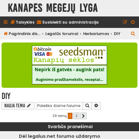
Kanapės mėgėjų lyga
Taisyklės
Susisiekti su administracija
I
Pagrindinis diskusijų puslapis
Legalūs forumai
Herbariumas
DIY
e
š
k
o
t
i
DIY
Ieškoti
Išplėstinė paieška
Nauja tema
29 temų
1
2
Kitas
Svarbūs pranešimai
Dėl legalus.net forumo uždarymo