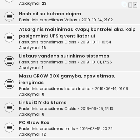
Atsakymai:
23
1
2
Hash oil su butano dujom
Paskutinis pranešimas
Volkas
«
2019-10-14, 21:02
Atsarginis maitinimas kvapų kontrolei aka. kaip
pasigaminti UPS'ą ventiliatoriui
Paskutinis pranešimas
Ciakis
«
2019-10-11, 16:54
Atsakymai:
16
Lietaus vandens surinkimo sistemos
Paskutinis pranešimas
Ciakis
«
2019-10-01, 17:26
Atsakymai:
1
Mazu GROW BOX gamyba, apsvietimas,
irengimas
Paskutinis pranešimas
Indian indica
«
2019-06-14, 01:08
Atsakymai:
8
Linkai DIY daiktams
Paskutinis pranešimas
Ciakis
«
2018-09-25, 18:13
Atsakymai:
6
PC Grow Box
Paskutinis pranešimas
emtis
«
2016-03-18, 20:22
Atsakymai:
12