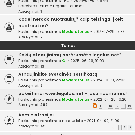
Paskutinis pranešimas
THC
«
2026-08-01, 08:46
Parašytas forume
Legalus forumas
Atsakymai:
1
Kodėl nerodo nuotraukų? Kaip teisingai įkelti
nuotraukas?
Paskutinis pranešimas
Moderatorius
«
2017-07-29, 17:33
Atsakymai:
2
Temos
Kokių atnaujinimų norėtumėte legalus.net?
Paskutinis pranešimas
G.
«
2025-06-26, 19:03
Atsakymai:
19
Atnaujinkite svetainės sertifikatą
Paskutinis pranešimas
Moderatorius
«
2024-10-19, 22:08
Atsakymai:
6
pakeitimai www.legalus.net - jusu nuomonės!
Paskutinis pranešimas
Moderatorius
«
2022-04-28, 18:26
Atsakymai:
369
1
16
17
18
19
…
Administracijai
Paskutinis pranešimas
nenaudelis
«
2021-04-02, 21:09
Atsakymai:
45
1
2
3