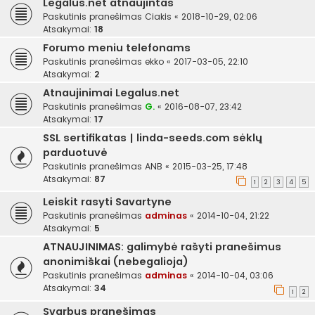
Legalus.net atnaujintas
Paskutinis pranešimas
Ciakis
«
2018-10-29, 02:06
Atsakymai:
18
Forumo meniu telefonams
Paskutinis pranešimas
ekko
«
2017-03-05, 22:10
Atsakymai:
2
Atnaujinimai Legalus.net
Paskutinis pranešimas
G.
«
2016-08-07, 23:42
Atsakymai:
17
SSL sertifikatas | linda-seeds.com sėklų
parduotuvė
Paskutinis pranešimas
ANB
«
2015-03-25, 17:48
Atsakymai:
87
1
2
3
4
5
Leiskit rasyti Savartyne
Paskutinis pranešimas
adminas
«
2014-10-04, 21:22
Atsakymai:
5
ATNAUJINIMAS: galimybė rašyti pranešimus
anonimiškai (nebegalioja)
Paskutinis pranešimas
adminas
«
2014-10-04, 03:06
Atsakymai:
34
1
2
Svarbus pranešimas