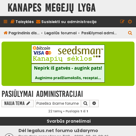
Kanapės mėgėjų lyga
Taisyklės
Susisiekti su administracija
I
Pagrindinis diskusijų puslapis
Legalūs forumai
Pasiūlymai administracijai
e
š
k
o
t
i
Pasiūlymai administracijai
Ieškoti
Išplėstinė paieška
Nauja tema
22 temų • Puslapis
1
iš
1
Svarbūs pranešimai
Dėl legalus.net forumo uždarymo