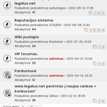
legalus.net
Paskutinis pranešimas
kulturingas
«
2013-08-31, 17:28
Atsakymai:
41
1
2
3
Reputacijos sistema.
Paskutinis pranešimas
STALKER
«
2013-08-08, 12:43
Atsakymai:
64
1
2
3
4
Wiki puslapis
Paskutinis pranešimas
Rastafari
«
2013-07-26, 13:04
Atsakymai:
24
1
2
VIP forumas.
Paskutinis pranešimas
adminas
«
2013-04-27, 21:09
Atsakymai:
32
1
2
Parduotuvė
Paskutinis pranešimas
adminas
«
2013-04-14, 03:23
Atsakymai:
12
www.legalus.net perimtas į naujas rankas +
konkursas!
Paskutinis pranešimas
Glifas
«
2011-02-01, 18:45
Atsakymai:
26
1
2