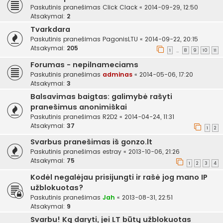
Paskutinis pranešimas
Click Clack
«
2014-09-29, 12:50
Atsakymai:
2
Tvarkdara
Paskutinis pranešimas
PagonisLTU
«
2014-09-22, 20:15
Atsakymai:
205
1
8
9
10
11
…
Forumas - nepilnameciams
Paskutinis pranešimas
adminas
«
2014-05-06, 17:20
Atsakymai:
3
Balsavimas baigtas: galimybė rašyti
pranešimus anonimiškai
Paskutinis pranešimas
R2D2
«
2014-04-24, 11:31
Atsakymai:
37
1
2
Svarbus pranešimas iš gonzo.lt
Paskutinis pranešimas
estray
«
2013-10-06, 21:26
Atsakymai:
75
1
2
3
4
Kodėl negalėjau prisijungti ir rašė jog mano IP
užblokuotas?
Paskutinis pranešimas
Jah
«
2013-08-31, 22:51
Atsakymai:
9
Svarbu! Ką daryti, jei LT būtų užblokuotas