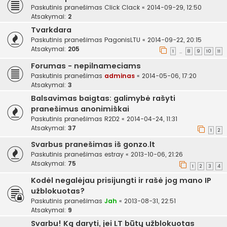
Paskutinis pranešimas
Click Clack
«
2014-09-29, 12:50
Atsakymai:
2
Tvarkdara
Paskutinis pranešimas
PagonisLTU
«
2014-09-22, 20:15
Atsakymai:
205
1
8
9
10
11
…
Forumas - nepilnameciams
Paskutinis pranešimas
adminas
«
2014-05-06, 17:20
Atsakymai:
3
Balsavimas baigtas: galimybė rašyti
pranešimus anonimiškai
Paskutinis pranešimas
R2D2
«
2014-04-24, 11:31
Atsakymai:
37
1
2
Svarbus pranešimas iš gonzo.lt
Paskutinis pranešimas
estray
«
2013-10-06, 21:26
Atsakymai:
75
1
2
3
4
Kodėl negalėjau prisijungti ir rašė jog mano IP
užblokuotas?
Paskutinis pranešimas
Jah
«
2013-08-31, 22:51
Atsakymai:
9
Svarbu! Ką daryti, jei LT būtų užblokuotas