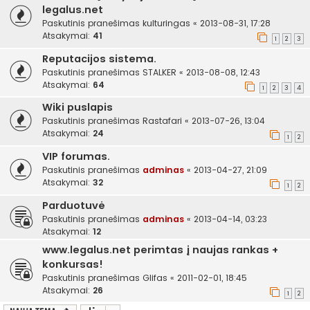
legalus.net
Paskutinis pranešimas
kulturingas
«
2013-08-31, 17:28
Atsakymai:
41
1
2
3
Reputacijos sistema.
Paskutinis pranešimas
STALKER
«
2013-08-08, 12:43
Atsakymai:
64
1
2
3
4
Wiki puslapis
Paskutinis pranešimas
Rastafari
«
2013-07-26, 13:04
Atsakymai:
24
1
2
VIP forumas.
Paskutinis pranešimas
adminas
«
2013-04-27, 21:09
Atsakymai:
32
1
2
Parduotuvė
Paskutinis pranešimas
adminas
«
2013-04-14, 03:23
Atsakymai:
12
www.legalus.net perimtas į naujas rankas +
konkursas!
Paskutinis pranešimas
Glifas
«
2011-02-01, 18:45
Atsakymai:
26
1
2