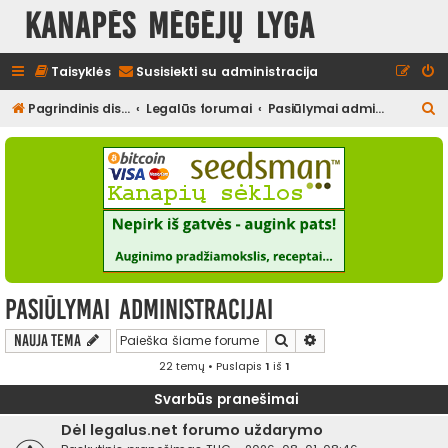
Kanapės mėgėjų lyga
Taisyklės
Susisiekti su administracija
I
Pagrindinis diskusijų puslapis
Legalūs forumai
Pasiūlymai administracijai
e
š
k
o
t
i
Pasiūlymai administracijai
Ieškoti
Išplėstinė paieška
Nauja tema
22 temų • Puslapis
1
iš
1
Svarbūs pranešimai
Dėl legalus.net forumo uždarymo