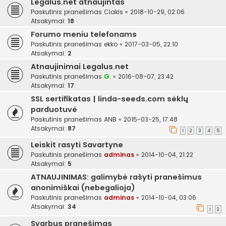
Legalus.net atnaujintas
Paskutinis pranešimas
Ciakis
«
2018-10-29, 02:06
Atsakymai:
18
Forumo meniu telefonams
Paskutinis pranešimas
ekko
«
2017-03-05, 22:10
Atsakymai:
2
Atnaujinimai Legalus.net
Paskutinis pranešimas
G.
«
2016-08-07, 23:42
Atsakymai:
17
SSL sertifikatas | linda-seeds.com sėklų
parduotuvė
Paskutinis pranešimas
ANB
«
2015-03-25, 17:48
Atsakymai:
87
1
2
3
4
5
Leiskit rasyti Savartyne
Paskutinis pranešimas
adminas
«
2014-10-04, 21:22
Atsakymai:
5
ATNAUJINIMAS: galimybė rašyti pranešimus
anonimiškai (nebegalioja)
Paskutinis pranešimas
adminas
«
2014-10-04, 03:06
Atsakymai:
34
1
2
Svarbus pranešimas