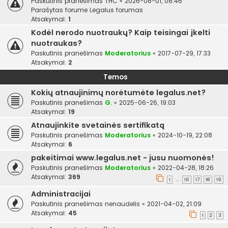
Paskutinis pranešimas
THC
«
2026-08-01, 08:46
Parašytas forume
Legalus forumas
Atsakymai:
1
Kodėl nerodo nuotraukų? Kaip teisingai įkelti
nuotraukas?
Paskutinis pranešimas
Moderatorius
«
2017-07-29, 17:33
Atsakymai:
2
Temos
Kokių atnaujinimų norėtumėte legalus.net?
Paskutinis pranešimas
G.
«
2025-06-26, 19:03
Atsakymai:
19
Atnaujinkite svetainės sertifikatą
Paskutinis pranešimas
Moderatorius
«
2024-10-19, 22:08
Atsakymai:
6
pakeitimai www.legalus.net - jusu nuomonės!
Paskutinis pranešimas
Moderatorius
«
2022-04-28, 18:26
Atsakymai:
369
1
16
17
18
19
…
Administracijai
Paskutinis pranešimas
nenaudelis
«
2021-04-02, 21:09
Atsakymai:
45
1
2
3