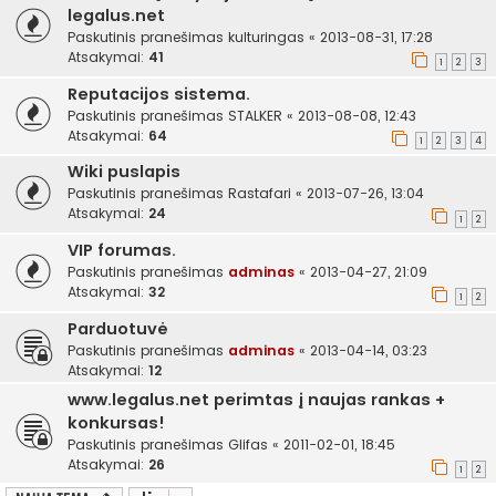
legalus.net
Paskutinis pranešimas
kulturingas
«
2013-08-31, 17:28
Atsakymai:
41
1
2
3
Reputacijos sistema.
Paskutinis pranešimas
STALKER
«
2013-08-08, 12:43
Atsakymai:
64
1
2
3
4
Wiki puslapis
Paskutinis pranešimas
Rastafari
«
2013-07-26, 13:04
Atsakymai:
24
1
2
VIP forumas.
Paskutinis pranešimas
adminas
«
2013-04-27, 21:09
Atsakymai:
32
1
2
Parduotuvė
Paskutinis pranešimas
adminas
«
2013-04-14, 03:23
Atsakymai:
12
www.legalus.net perimtas į naujas rankas +
konkursas!
Paskutinis pranešimas
Glifas
«
2011-02-01, 18:45
Atsakymai:
26
1
2