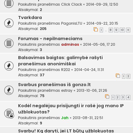
Paskutinis pranešimas
Click Clack
«
2014-09-29, 12:50
Atsakymai:
2
Tvarkdara
Paskutinis pranešimas
PagonisLTU
«
2014-09-22, 20:15
Atsakymai:
205
1
8
9
10
11
…
Forumas - nepilnameciams
Paskutinis pranešimas
adminas
«
2014-05-06, 17:20
Atsakymai:
3
Balsavimas baigtas: galimybė rašyti
pranešimus anonimiškai
Paskutinis pranešimas
R2D2
«
2014-04-24, 11:31
Atsakymai:
37
1
2
Svarbus pranešimas iš gonzo.lt
Paskutinis pranešimas
estray
«
2013-10-06, 21:26
Atsakymai:
75
1
2
3
4
Kodėl negalėjau prisijungti ir rašė jog mano IP
užblokuotas?
Paskutinis pranešimas
Jah
«
2013-08-31, 22:51
Atsakymai:
9
Svarbu! Ką daryti, jei LT būtų užblokuotas