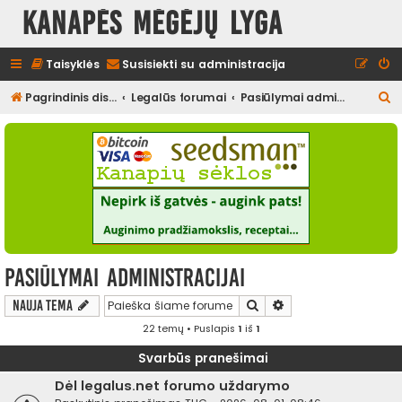
Kanapės mėgėjų lyga
Taisyklės
Susisiekti su administracija
I
Pagrindinis diskusijų puslapis
Legalūs forumai
Pasiūlymai administracijai
e
š
k
o
t
i
Pasiūlymai administracijai
Ieškoti
Išplėstinė paieška
Nauja tema
22 temų • Puslapis
1
iš
1
Svarbūs pranešimai
Dėl legalus.net forumo uždarymo