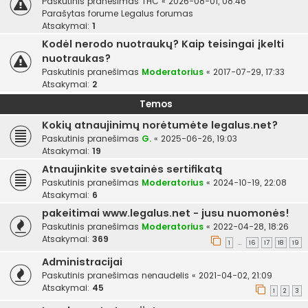
Paskutinis pranešimas
THC
«
2026-08-01, 08:46
Parašytas forume
Legalus forumas
Atsakymai:
1
Kodėl nerodo nuotraukų? Kaip teisingai įkelti
nuotraukas?
Paskutinis pranešimas
Moderatorius
«
2017-07-29, 17:33
Atsakymai:
2
Temos
Kokių atnaujinimų norėtumėte legalus.net?
Paskutinis pranešimas
G.
«
2025-06-26, 19:03
Atsakymai:
19
Atnaujinkite svetainės sertifikatą
Paskutinis pranešimas
Moderatorius
«
2024-10-19, 22:08
Atsakymai:
6
pakeitimai www.legalus.net - jusu nuomonės!
Paskutinis pranešimas
Moderatorius
«
2022-04-28, 18:26
Atsakymai:
369
1
16
17
18
19
…
Administracijai
Paskutinis pranešimas
nenaudelis
«
2021-04-02, 21:09
Atsakymai:
45
1
2
3