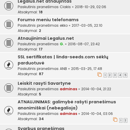
Legalus.net atnaujintas
Paskutinis pranešimas
Ciakis
«
2018-10-29, 02:06
Atsakymai:
18
Forumo meniu telefonams
Paskutinis pranešimas
ekko
«
2017-03-05, 22:10
Atsakymai:
2
Atnaujinimai Legalus.net
Paskutinis pranešimas
G.
«
2016-08-07, 23:42
Atsakymai:
17
SSL sertifikatas | linda-seeds.com sėklų
parduotuvė
Paskutinis pranešimas
ANB
«
2015-03-25, 17:48
Atsakymai:
87
1
2
3
4
5
Leiskit rasyti Savartyne
Paskutinis pranešimas
adminas
«
2014-10-04, 21:22
Atsakymai:
5
ATNAUJINIMAS: galimybė rašyti pranešimus
anonimiškai (nebegalioja)
Paskutinis pranešimas
adminas
«
2014-10-04, 03:06
Atsakymai:
34
1
2
Svarbus pranešimas