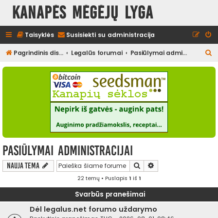
Kanapės mėgėjų lyga
Taisyklės
Susisiekti su administracija
I
Pagrindinis diskusijų puslapis
Legalūs forumai
Pasiūlymai administracijai
e
š
k
o
t
i
Pasiūlymai administracijai
Ieškoti
Išplėstinė paieška
Nauja tema
22 temų • Puslapis
1
iš
1
Svarbūs pranešimai
Dėl legalus.net forumo uždarymo