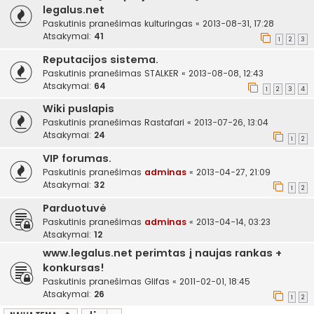
legalus.net
Paskutinis pranešimas
kulturingas
«
2013-08-31, 17:28
Atsakymai:
41
1
2
3
Reputacijos sistema.
Paskutinis pranešimas
STALKER
«
2013-08-08, 12:43
Atsakymai:
64
1
2
3
4
Wiki puslapis
Paskutinis pranešimas
Rastafari
«
2013-07-26, 13:04
Atsakymai:
24
1
2
VIP forumas.
Paskutinis pranešimas
adminas
«
2013-04-27, 21:09
Atsakymai:
32
1
2
Parduotuvė
Paskutinis pranešimas
adminas
«
2013-04-14, 03:23
Atsakymai:
12
www.legalus.net perimtas į naujas rankas +
konkursas!
Paskutinis pranešimas
Glifas
«
2011-02-01, 18:45
Atsakymai:
26
1
2