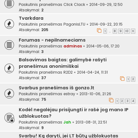
Paskutinis pranešimas
Click Clack
«
2014-09-29, 12:50
Atsakymai:
2
Tvarkdara
Paskutinis pranešimas
PagonisLTU
«
2014-09-22, 20:15
Atsakymai:
205
1
8
9
10
11
…
Forumas - nepilnameciams
Paskutinis pranešimas
adminas
«
2014-05-06, 17:20
Atsakymai:
3
Balsavimas baigtas: galimybė rašyti
pranešimus anonimiškai
Paskutinis pranešimas
R2D2
«
2014-04-24, 11:31
Atsakymai:
37
1
2
Svarbus pranešimas iš gonzo.lt
Paskutinis pranešimas
estray
«
2013-10-06, 21:26
Atsakymai:
75
1
2
3
4
Kodėl negalėjau prisijungti ir rašė jog mano IP
užblokuotas?
Paskutinis pranešimas
Jah
«
2013-08-31, 22:51
Atsakymai:
9
Svarbu! Ką daryti, jei LT būtų užblokuotas