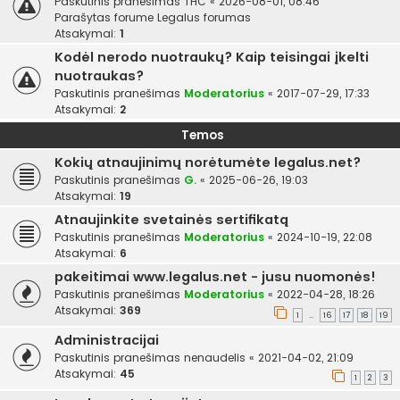
Paskutinis pranešimas
THC
«
2026-08-01, 08:46
Parašytas forume
Legalus forumas
Atsakymai:
1
Kodėl nerodo nuotraukų? Kaip teisingai įkelti
nuotraukas?
Paskutinis pranešimas
Moderatorius
«
2017-07-29, 17:33
Atsakymai:
2
Temos
Kokių atnaujinimų norėtumėte legalus.net?
Paskutinis pranešimas
G.
«
2025-06-26, 19:03
Atsakymai:
19
Atnaujinkite svetainės sertifikatą
Paskutinis pranešimas
Moderatorius
«
2024-10-19, 22:08
Atsakymai:
6
pakeitimai www.legalus.net - jusu nuomonės!
Paskutinis pranešimas
Moderatorius
«
2022-04-28, 18:26
Atsakymai:
369
1
16
17
18
19
…
Administracijai
Paskutinis pranešimas
nenaudelis
«
2021-04-02, 21:09
Atsakymai:
45
1
2
3