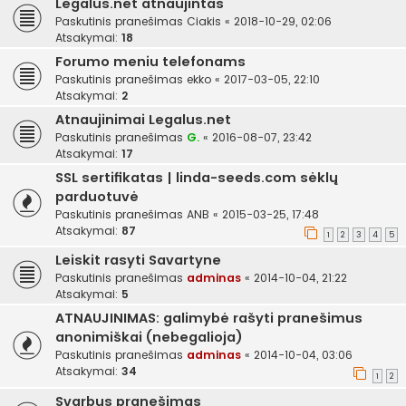
Legalus.net atnaujintas
Paskutinis pranešimas
Ciakis
«
2018-10-29, 02:06
Atsakymai:
18
Forumo meniu telefonams
Paskutinis pranešimas
ekko
«
2017-03-05, 22:10
Atsakymai:
2
Atnaujinimai Legalus.net
Paskutinis pranešimas
G.
«
2016-08-07, 23:42
Atsakymai:
17
SSL sertifikatas | linda-seeds.com sėklų
parduotuvė
Paskutinis pranešimas
ANB
«
2015-03-25, 17:48
Atsakymai:
87
1
2
3
4
5
Leiskit rasyti Savartyne
Paskutinis pranešimas
adminas
«
2014-10-04, 21:22
Atsakymai:
5
ATNAUJINIMAS: galimybė rašyti pranešimus
anonimiškai (nebegalioja)
Paskutinis pranešimas
adminas
«
2014-10-04, 03:06
Atsakymai:
34
1
2
Svarbus pranešimas