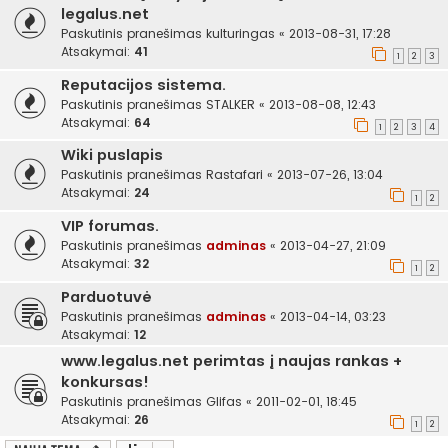
legalus.net
Paskutinis pranešimas
kulturingas
«
2013-08-31, 17:28
Atsakymai:
41
1
2
3
Reputacijos sistema.
Paskutinis pranešimas
STALKER
«
2013-08-08, 12:43
Atsakymai:
64
1
2
3
4
Wiki puslapis
Paskutinis pranešimas
Rastafari
«
2013-07-26, 13:04
Atsakymai:
24
1
2
VIP forumas.
Paskutinis pranešimas
adminas
«
2013-04-27, 21:09
Atsakymai:
32
1
2
Parduotuvė
Paskutinis pranešimas
adminas
«
2013-04-14, 03:23
Atsakymai:
12
www.legalus.net perimtas į naujas rankas +
konkursas!
Paskutinis pranešimas
Glifas
«
2011-02-01, 18:45
Atsakymai:
26
1
2