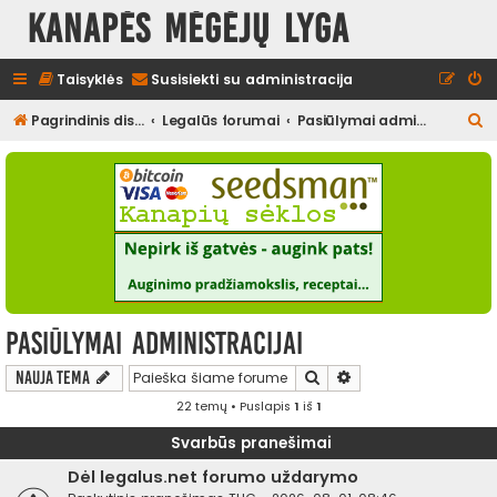
Kanapės mėgėjų lyga
Taisyklės
Susisiekti su administracija
I
Pagrindinis diskusijų puslapis
Legalūs forumai
Pasiūlymai administracijai
e
š
k
o
t
i
Pasiūlymai administracijai
Ieškoti
Išplėstinė paieška
Nauja tema
22 temų • Puslapis
1
iš
1
Svarbūs pranešimai
Dėl legalus.net forumo uždarymo