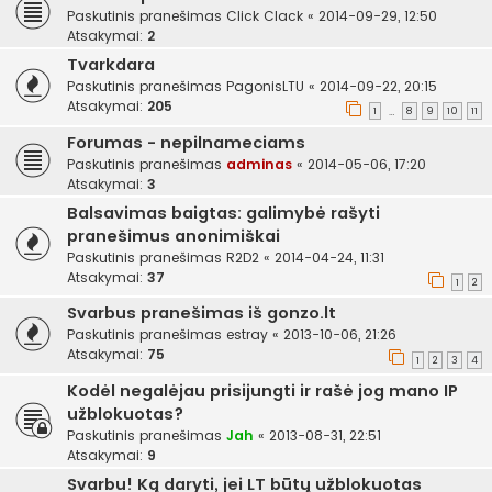
Paskutinis pranešimas
Click Clack
«
2014-09-29, 12:50
Atsakymai:
2
Tvarkdara
Paskutinis pranešimas
PagonisLTU
«
2014-09-22, 20:15
Atsakymai:
205
1
8
9
10
11
…
Forumas - nepilnameciams
Paskutinis pranešimas
adminas
«
2014-05-06, 17:20
Atsakymai:
3
Balsavimas baigtas: galimybė rašyti
pranešimus anonimiškai
Paskutinis pranešimas
R2D2
«
2014-04-24, 11:31
Atsakymai:
37
1
2
Svarbus pranešimas iš gonzo.lt
Paskutinis pranešimas
estray
«
2013-10-06, 21:26
Atsakymai:
75
1
2
3
4
Kodėl negalėjau prisijungti ir rašė jog mano IP
užblokuotas?
Paskutinis pranešimas
Jah
«
2013-08-31, 22:51
Atsakymai:
9
Svarbu! Ką daryti, jei LT būtų užblokuotas