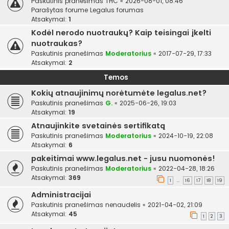
Paskutinis pranešimas
THC
«
2026-08-01, 08:46
Parašytas forume
Legalus forumas
Atsakymai:
1
Kodėl nerodo nuotraukų? Kaip teisingai įkelti
nuotraukas?
Paskutinis pranešimas
Moderatorius
«
2017-07-29, 17:33
Atsakymai:
2
Temos
Kokių atnaujinimų norėtumėte legalus.net?
Paskutinis pranešimas
G.
«
2025-06-26, 19:03
Atsakymai:
19
Atnaujinkite svetainės sertifikatą
Paskutinis pranešimas
Moderatorius
«
2024-10-19, 22:08
Atsakymai:
6
pakeitimai www.legalus.net - jusu nuomonės!
Paskutinis pranešimas
Moderatorius
«
2022-04-28, 18:26
Atsakymai:
369
1
16
17
18
19
…
Administracijai
Paskutinis pranešimas
nenaudelis
«
2021-04-02, 21:09
Atsakymai:
45
1
2
3