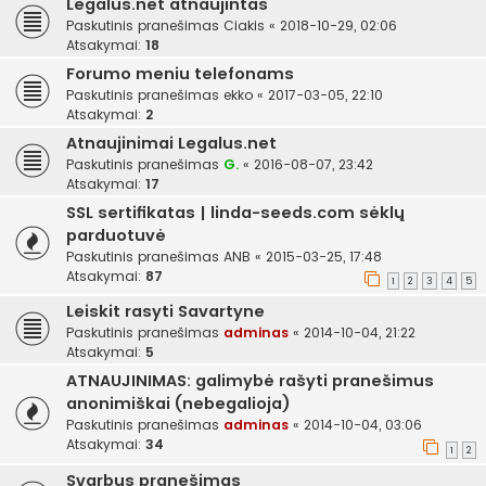
Legalus.net atnaujintas
Paskutinis pranešimas
Ciakis
«
2018-10-29, 02:06
Atsakymai:
18
Forumo meniu telefonams
Paskutinis pranešimas
ekko
«
2017-03-05, 22:10
Atsakymai:
2
Atnaujinimai Legalus.net
Paskutinis pranešimas
G.
«
2016-08-07, 23:42
Atsakymai:
17
SSL sertifikatas | linda-seeds.com sėklų
parduotuvė
Paskutinis pranešimas
ANB
«
2015-03-25, 17:48
Atsakymai:
87
1
2
3
4
5
Leiskit rasyti Savartyne
Paskutinis pranešimas
adminas
«
2014-10-04, 21:22
Atsakymai:
5
ATNAUJINIMAS: galimybė rašyti pranešimus
anonimiškai (nebegalioja)
Paskutinis pranešimas
adminas
«
2014-10-04, 03:06
Atsakymai:
34
1
2
Svarbus pranešimas