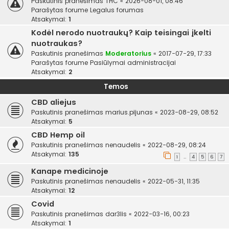
Paskutinis pranešimas
THC
«
2026-08-01, 08:46
Parašytas forume
Legalus forumas
Atsakymai:
1
Kodėl nerodo nuotraukų? Kaip teisingai įkelti
nuotraukas?
Paskutinis pranešimas
Moderatorius
«
2017-07-29, 17:33
Parašytas forume
Pasiūlymai administracijai
Atsakymai:
2
Temos
CBD aliejus
Paskutinis pranešimas
marius.pijunas
«
2023-08-29, 08:52
Atsakymai:
5
CBD Hemp oil
Paskutinis pranešimas
nenaudelis
«
2022-08-29, 08:24
Atsakymai:
135
1
4
5
6
7
…
Kanape medicinoje
Paskutinis pranešimas
nenaudelis
«
2022-05-31, 11:35
Atsakymai:
12
Covid
Paskutinis pranešimas
dar3lis
«
2022-03-16, 00:23
Atsakymai:
1