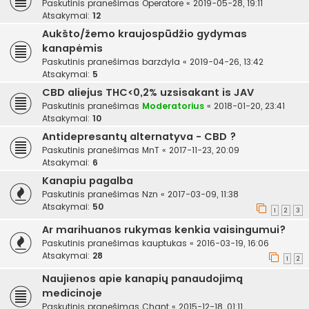
Paskutinis pranešimas
Operatore
«
2019-05-28, 19:11
Atsakymai:
12
Aukšto/žemo kraujospūdžio gydymas
kanapėmis
Paskutinis pranešimas
barzdyla
«
2019-04-26, 13:42
Atsakymai:
5
CBD aliejus THC<0,2% uzsisakant is JAV
Paskutinis pranešimas
Moderatorius
«
2018-01-20, 23:41
Atsakymai:
10
Antidepresantų alternatyva - CBD ?
Paskutinis pranešimas
MnT
«
2017-11-23, 20:09
Atsakymai:
6
Kanapiu pagalba
Paskutinis pranešimas
Nzn
«
2017-03-09, 11:38
Atsakymai:
50
1
2
3
Ar marihuanos rukymas kenkia vaisingumui?
Paskutinis pranešimas
kauptukas
«
2016-03-19, 16:06
Atsakymai:
28
1
2
Naujienos apie kanapių panaudojimą
medicinoje
Paskutinis pranešimas
Chant
«
2015-12-18, 01:11