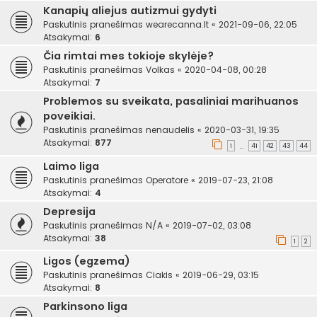
Kanapių aliejus autizmui gydyti
Paskutinis pranešimas
wearecanna.lt
«
2021-09-06, 22:05
Atsakymai:
6
Čia rimtai mes tokioje skylėje?
Paskutinis pranešimas
Volkas
«
2020-04-08, 00:28
Atsakymai:
7
Problemos su sveikata, pasaliniai marihuanos
poveikiai.
Paskutinis pranešimas
nenaudelis
«
2020-03-31, 19:35
Atsakymai:
877
1
41
42
43
44
…
Laimo liga
Paskutinis pranešimas
Operatore
«
2019-07-23, 21:08
Atsakymai:
4
Depresija
Paskutinis pranešimas
N/A
«
2019-07-02, 03:08
Atsakymai:
38
1
2
Ligos (egzema)
Paskutinis pranešimas
Ciakis
«
2019-06-29, 03:15
Atsakymai:
8
Parkinsono liga