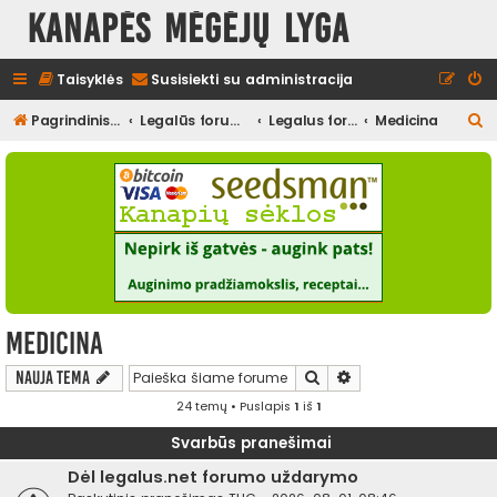
Kanapės mėgėjų lyga
Taisyklės
Susisiekti su administracija
I
Pagrindinis diskusijų puslapis
Legalūs forumai
Legalus forumas
Medicina
e
š
k
o
t
i
Medicina
Ieškoti
Išplėstinė paieška
Nauja tema
24 temų • Puslapis
1
iš
1
Svarbūs pranešimai
Dėl legalus.net forumo uždarymo