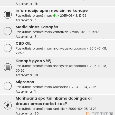
Atsakymai:
15
informacija apie medicinine kanape
Paskutinis pranešimas
G.
«
2015-03-13, 17:52
Atsakymai:
6
Medicininės Kanapės
Paskutinis pranešimas
vartotikas
«
2015-02-06, 19:17
Atsakymai:
7
CBD OIL
Paskutinis pranešimas
markyzaskarabasas
«
2015-01-31,
22:57
Kanapė gydo vėžį
Paskutinis pranešimas
markyzaskarabasas
«
2015-01-18,
00:26
Atsakymai:
10
Migrenos
Paskutinis pranešimas
Anemone
«
2014-11-14, 21:22
Atsakymai:
1
Marihuana sportininkams dopingas ar
draudziamas narkotikas?
Paskutinis pranešimas
runkelis
«
2009-02-08, 13:23
Atsakymai:
90
1
2
3
4
5