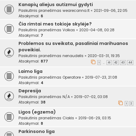
Kanapių aliejus autizmui gydyti
Paskutinis pranešimas
wearecanna.lt
«
2021-09-06, 22:05
Atsakymai:
6
Čia rimtai mes tokioje skylėje?
Paskutinis pranešimas
Volkas
«
2020-04-08, 00:28
Atsakymai:
7
Problemos su sveikata, pasaliniai marihuanos
poveikiai.
Paskutinis pranešimas
nenaudelis
«
2020-03-31, 19:35
Atsakymai:
877
1
41
42
43
44
…
Laimo liga
Paskutinis pranešimas
Operatore
«
2019-07-23, 21:08
Atsakymai:
4
Depresija
Paskutinis pranešimas
N/A
«
2019-07-02, 03:08
Atsakymai:
38
1
2
Ligos (egzema)
Paskutinis pranešimas
Ciakis
«
2019-06-29, 03:15
Atsakymai:
8
Parkinsono liga