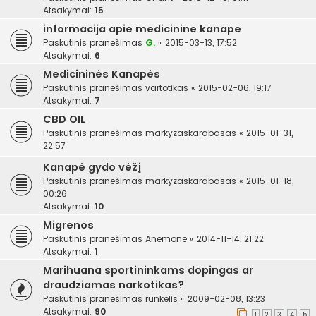
Atsakymai:
15
informacija apie medicinine kanape
Paskutinis pranešimas
G.
«
2015-03-13, 17:52
Atsakymai:
6
Medicininės Kanapės
Paskutinis pranešimas
vartotikas
«
2015-02-06, 19:17
Atsakymai:
7
CBD OIL
Paskutinis pranešimas
markyzaskarabasas
«
2015-01-31,
22:57
Kanapė gydo vėžį
Paskutinis pranešimas
markyzaskarabasas
«
2015-01-18,
00:26
Atsakymai:
10
Migrenos
Paskutinis pranešimas
Anemone
«
2014-11-14, 21:22
Atsakymai:
1
Marihuana sportininkams dopingas ar
draudziamas narkotikas?
Paskutinis pranešimas
runkelis
«
2009-02-08, 13:23
Atsakymai:
90
1
2
3
4
5