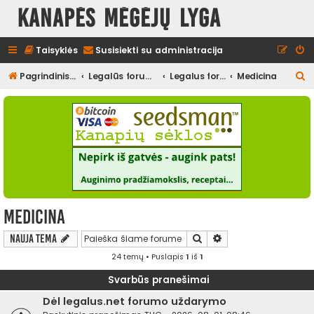
Kanapės mėgėjų lyga
Taisyklės
Susisiekti su administracija
I
Pagrindinis diskusijų puslapis
Legalūs forumai
Legalus forumas
Medicina
e
š
k
o
t
i
Medicina
Ieškoti
Išplėstinė paieška
Nauja tema
24 temų • Puslapis
1
iš
1
Svarbūs pranešimai
Dėl legalus.net forumo uždarymo