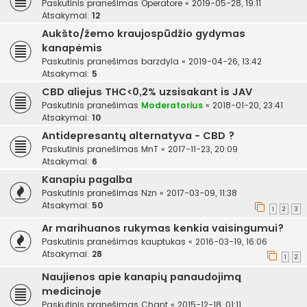
Paskutinis pranešimas
Operatore
«
2019-05-28, 19:11
Atsakymai:
12
Aukšto/žemo kraujospūdžio gydymas
kanapėmis
Paskutinis pranešimas
barzdyla
«
2019-04-26, 13:42
Atsakymai:
5
CBD aliejus THC<0,2% uzsisakant is JAV
Paskutinis pranešimas
Moderatorius
«
2018-01-20, 23:41
Atsakymai:
10
Antidepresantų alternatyva - CBD ?
Paskutinis pranešimas
MnT
«
2017-11-23, 20:09
Atsakymai:
6
Kanapiu pagalba
Paskutinis pranešimas
Nzn
«
2017-03-09, 11:38
Atsakymai:
50
1
2
3
Ar marihuanos rukymas kenkia vaisingumui?
Paskutinis pranešimas
kauptukas
«
2016-03-19, 16:06
Atsakymai:
28
1
2
Naujienos apie kanapių panaudojimą
medicinoje
Paskutinis pranešimas
Chant
«
2015-12-18, 01:11