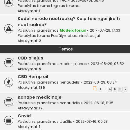
Paskutinis pranešimas
THC
«
2026-08-01, 08:46
Parašytas forume
Legalus forumas
Atsakymai:
1
Kodėl nerodo nuotraukų? Kaip teisingai įkelti
nuotraukas?
Paskutinis pranešimas
Moderatorius
«
2017-07-29, 17:33
Parašytas forume
Pasiūlymai administracijai
Atsakymai:
2
Temos
CBD aliejus
Paskutinis pranešimas
marius.pijunas
«
2023-08-29, 08:52
Atsakymai:
5
CBD Hemp oil
Paskutinis pranešimas
nenaudelis
«
2022-08-29, 08:24
Atsakymai:
135
1
4
5
6
7
…
Kanape medicinoje
Paskutinis pranešimas
nenaudelis
«
2022-05-31, 11:35
Atsakymai:
12
Covid
Paskutinis pranešimas
dar3lis
«
2022-03-16, 00:23
Atsakymai:
1