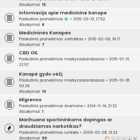
Atsakymai:
15
informacija apie medicinine kanape
Paskutinis pranešimas
G.
«
2015-03-13, 17:52
Atsakymai:
6
Medicininės Kanapės
Paskutinis pranešimas
vartotikas
«
2015-02-06, 19:17
Atsakymai:
7
CBD OIL
Paskutinis pranešimas
markyzaskarabasas
«
2015-01-31,
22:57
Kanapė gydo vėžį
Paskutinis pranešimas
markyzaskarabasas
«
2015-01-18,
00:26
Atsakymai:
10
Migrenos
Paskutinis pranešimas
Anemone
«
2014-11-14, 21:22
Atsakymai:
1
Marihuana sportininkams dopingas ar
draudziamas narkotikas?
Paskutinis pranešimas
runkelis
«
2009-02-08, 13:23
Atsakymai:
90
1
2
3
4
5