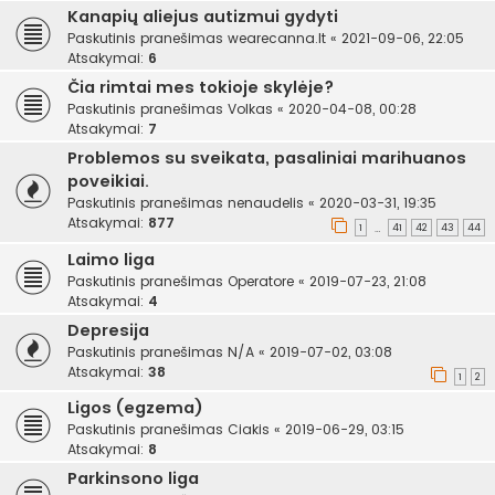
Kanapių aliejus autizmui gydyti
Paskutinis pranešimas
wearecanna.lt
«
2021-09-06, 22:05
Atsakymai:
6
Čia rimtai mes tokioje skylėje?
Paskutinis pranešimas
Volkas
«
2020-04-08, 00:28
Atsakymai:
7
Problemos su sveikata, pasaliniai marihuanos
poveikiai.
Paskutinis pranešimas
nenaudelis
«
2020-03-31, 19:35
Atsakymai:
877
1
41
42
43
44
…
Laimo liga
Paskutinis pranešimas
Operatore
«
2019-07-23, 21:08
Atsakymai:
4
Depresija
Paskutinis pranešimas
N/A
«
2019-07-02, 03:08
Atsakymai:
38
1
2
Ligos (egzema)
Paskutinis pranešimas
Ciakis
«
2019-06-29, 03:15
Atsakymai:
8
Parkinsono liga