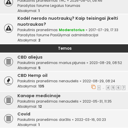
Paskutinis pranešimas
THC
«
2026-08-01, 08:46
Parašytas forume
Legalus forumas
Atsakymai:
1
Kodėl nerodo nuotraukų? Kaip teisingai įkelti
nuotraukas?
Paskutinis pranešimas
Moderatorius
«
2017-07-29, 17:33
Parašytas forume
Pasiūlymai administracijai
Atsakymai:
2
Temos
CBD aliejus
Paskutinis pranešimas
marius.pijunas
«
2023-08-29, 08:52
Atsakymai:
5
CBD Hemp oil
Paskutinis pranešimas
nenaudelis
«
2022-08-29, 08:24
Atsakymai:
135
1
4
5
6
7
…
Kanape medicinoje
Paskutinis pranešimas
nenaudelis
«
2022-05-31, 11:35
Atsakymai:
12
Covid
Paskutinis pranešimas
dar3lis
«
2022-03-16, 00:23
Atsakymai:
1