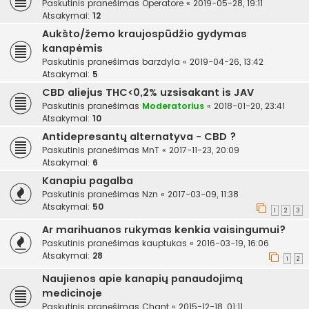
Paskutinis pranešimas
Operatore
«
2019-05-28, 19:11
Atsakymai:
12
Aukšto/žemo kraujospūdžio gydymas
kanapėmis
Paskutinis pranešimas
barzdyla
«
2019-04-26, 13:42
Atsakymai:
5
CBD aliejus THC<0,2% uzsisakant is JAV
Paskutinis pranešimas
Moderatorius
«
2018-01-20, 23:41
Atsakymai:
10
Antidepresantų alternatyva - CBD ?
Paskutinis pranešimas
MnT
«
2017-11-23, 20:09
Atsakymai:
6
Kanapiu pagalba
Paskutinis pranešimas
Nzn
«
2017-03-09, 11:38
Atsakymai:
50
1
2
3
Ar marihuanos rukymas kenkia vaisingumui?
Paskutinis pranešimas
kauptukas
«
2016-03-19, 16:06
Atsakymai:
28
1
2
Naujienos apie kanapių panaudojimą
medicinoje
Paskutinis pranešimas
Chant
«
2015-12-18, 01:11