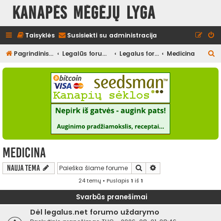
Kanapės mėgėjų lyga
Taisyklės
Susisiekti su administracija
I
Pagrindinis diskusijų puslapis
Legalūs forumai
Legalus forumas
Medicina
e
š
k
o
t
i
Medicina
Ieškoti
Išplėstinė paieška
Nauja tema
24 temų • Puslapis
1
iš
1
Svarbūs pranešimai
Dėl legalus.net forumo uždarymo