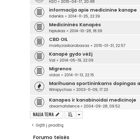
H2O
»
2015-04-17, 20:48
informacija apie medicinine kanape
ridenkis
»
2014-11-25, 22:39
Medicininės Kanapės
hipiukas
»
2014-10-28, 18:39
CBD OIL
markyzaskarabasas
»
2015-01-31, 22:57
Kanapė gydo vėžį
Val
»
2014-05-19, 22:09
Migrenos
vidas
»
2014-11-13, 22:15
Marihuana sportininkams dopingas a
Winipychas
»
2003-11-09, 17:23
Kanapes ir kanabinoidai medicinoje
dreamofsilence
»
2004-09-28, 09:52
Nauja tema
Grįžti į pradžią
Forumo teisės