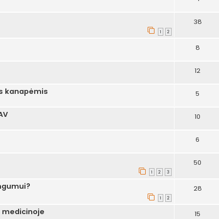
38
1
2
8
12
s kanapėmis
5
AV
10
6
50
1
2
3
ingumui?
28
1
2
 medicinoje
15