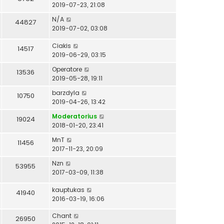
2019-07-23, 21:08
N/A
44827
2019-07-02, 03:08
Ciakis
14517
2019-06-29, 03:15
Operatore
13536
2019-05-28, 19:11
barzdyla
10750
2019-04-26, 13:42
Moderatorius
19024
2018-01-20, 23:41
MnT
11456
2017-11-23, 20:09
Nzn
53955
2017-03-09, 11:38
kauptukas
41940
2016-03-19, 16:06
Chant
26950