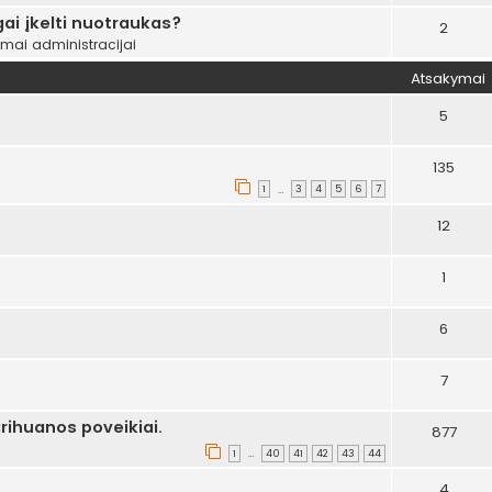
ai įkelti nuotraukas?
2
ymai administracijai
Atsakymai
5
135
1
3
4
5
6
7
…
12
1
6
7
rihuanos poveikiai.
877
1
40
41
42
43
44
…
4