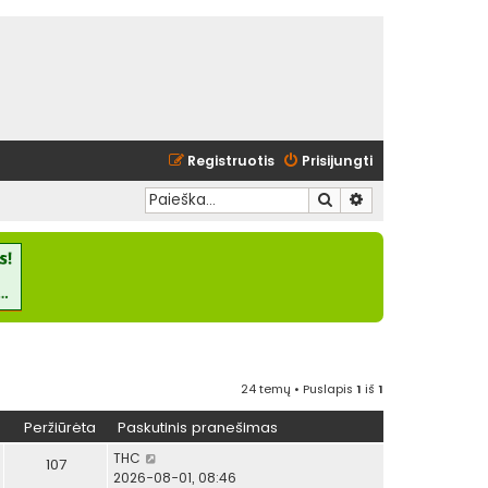
Registruotis
Prisijungti
Ieškoti
Išplėstinė paieška
24 temų • Puslapis
1
iš
1
Peržiūrėta
Paskutinis pranešimas
THC
107
2026-08-01, 08:46