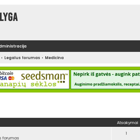
lyga
administracija
Legalus forumas
Medicina
tinė paieška
Atsakymai
1
s forumas