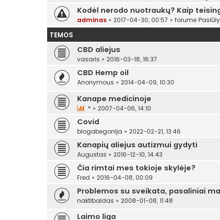
Kodėl nerodo nuotraukų? Kaip teising
adminas
»
2017-04-30, 00:57
» forume
Pasiūl
TEMOS
CBD aliejus
vasaris
»
2016-03-18, 16:37
CBD Hemp oil
Anonymous
»
2014-04-09, 10:30
Kanape medicinoje
*
»
2007-04-06, 14:10
Covid
blogabegonija
»
2022-02-21, 13:46
Kanapių aliejus autizmui gydyti
Augustas
»
2016-12-10, 14:43
Čia rimtai mes tokioje skylėje?
Fred
»
2016-04-08, 00:09
Problemos su sveikata, pasaliniai ma
naktibaldas
»
2008-01-08, 11:48
Laimo liga