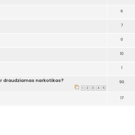
6
7
0
10
1
r draudziamas narkotikas?
90
1
2
3
4
5
17