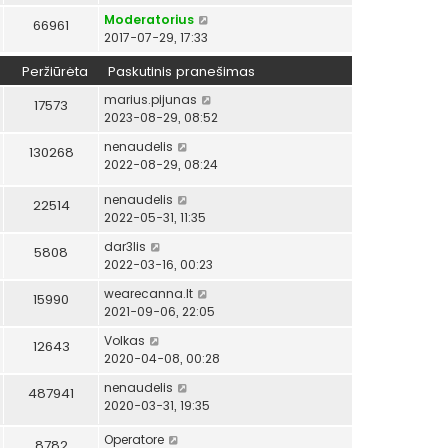
Moderatorius
66961
2017-07-29, 17:33
Peržiūrėta
Paskutinis pranešimas
marius.pijunas
17573
2023-08-29, 08:52
nenaudelis
130268
2022-08-29, 08:24
nenaudelis
22514
2022-05-31, 11:35
dar3lis
5808
2022-03-16, 00:23
wearecanna.lt
15990
2021-09-06, 22:05
Volkas
12643
2020-04-08, 00:28
nenaudelis
487941
2020-03-31, 19:35
Operatore
8782