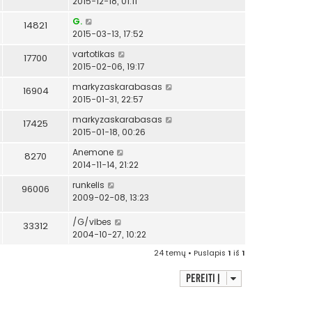
2015-12-18, 01:11
G.
14821
2015-03-13, 17:52
vartotikas
17700
2015-02-06, 19:17
markyzaskarabasas
16904
2015-01-31, 22:57
markyzaskarabasas
17425
2015-01-18, 00:26
Anemone
8270
2014-11-14, 21:22
runkelis
96006
2009-02-08, 13:23
/G/vibes
33312
2004-10-27, 10:22
24 temų • Puslapis
1
iš
1
Pereiti į