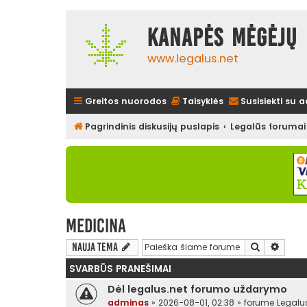
Kanapės mėgėjų 
www.legalus.net
Greitos nuorodos
Taisyklės
Susisiekti su 
Pagrindinis diskusijų puslapis
Legalūs forumai
Medicina
Ieškoti
Išplės
Nauja tema
SVARBŪS PRANEŠIMAI
Dėl legalus.net forumo uždarymo
adminas
»
2026-08-01, 02:38
» forume
Legalu