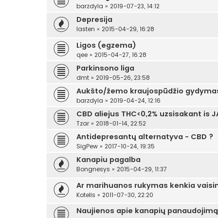
barzdyla
»
2019-07-23, 14:12
Depresija
lasten
»
2015-04-29, 16:28
Ligos (egzema)
qee
»
2015-04-27, 16:28
Parkinsono liga
dmt
»
2019-05-26, 23:58
Aukšto/žemo kraujospūdžio gydyma
barzdyla
»
2019-04-24, 12:16
CBD aliejus THC<0,2% uzsisakant is J
Tzar
»
2018-01-14, 22:52
Antidepresantų alternatyva - CBD ?
SigPew
»
2017-10-24, 19:35
Kanapiu pagalba
Bongnesys
»
2015-04-29, 11:37
Ar marihuanos rukymas kenkia vais
Kotelis
»
2011-07-30, 22:20
Naujienos apie kanapių panaudojimą